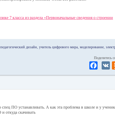
зике 7 класса из раздела «Первоначальные сведения о строении
педагогический дизайн
учитель цифрового мира
моделирование
элек
Поделитесь
Fa
ce
bo
ok
 спец ПО устанавливать. А как эта проблема в школе и у учени
О и откуда скачивать