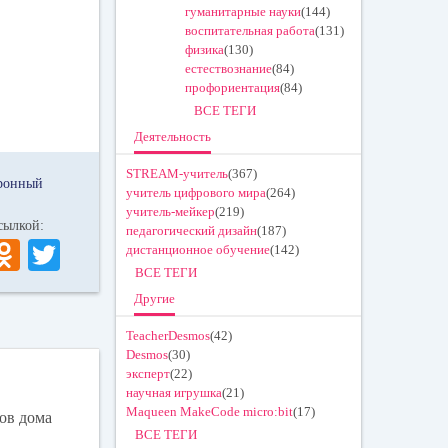
гуманитарные науки
(144)
воспитательная работа
(131)
физика
(130)
естествознание
(84)
профориентация
(84)
ВСЕ ТЕГИ
Деятельность
STREAM-учитель
(367)
тронный
учитель цифрового мира
(264)
учитель-мейкер
(219)
 ссылкой:
педагогический дизайн
(187)
V
O
T
дистанционное обучение
(142)
ВСЕ ТЕГИ
K
dn
wi
Другие
ok
tte
TeacherDesmos
(42)
la
r
Desmos
(30)
ss
эксперт
(22)
научная игрушка
(21)
ni
Maqueen MakeCode micro:bit
(17)
ков дома
ki
ВСЕ ТЕГИ