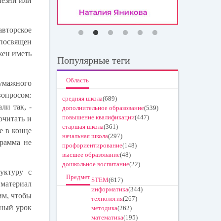
лезни или
вторское
 посвящен
жен иметь
Популярные теги
Область
бумажного
вопросом:
средняя школа
(689)
ли так, -
дополнительное образование
(539)
повышение квалификации
(447)
очитать и
старшая школа
(361)
е в конце
начальная школа
(297)
грамма не
профориентирование
(148)
высшее образование
(48)
дошкольное воспитание
(22)
уктуру с
Предмет
STEM
(617)
 материал
информатика
(344)
им, чтобы
технология
(267)
нный урок
методика
(262)
математика
(195)