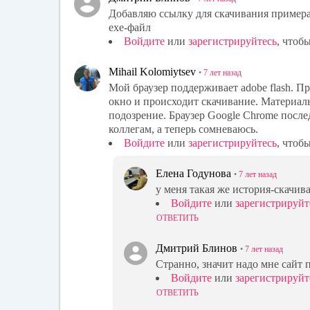
Добавляю ссылку для скачивания примера
exe-файл
Войдите
или
зарегистрируйтесь
, чтоб
Mihail Kolomiytsev
•
7 лет
назад
Мой браузер поддерживает adobe flash. 
окно и происходит скачивание. Материал
подозрение. Браузер Google Chrome посл
коллегам, а теперь сомневаюсь.
Войдите
или
зарегистрируйтесь
, чтоб
Елена Годунова
•
7 лет
назад
у меня такая же история-скачив
Войдите
или
зарегистрируйт
ОТВЕТИТЬ
Дмитрий Блинов
•
7 лет
назад
Странно, значит надо мне сайт п
Войдите
или
зарегистрируйт
ОТВЕТИТЬ