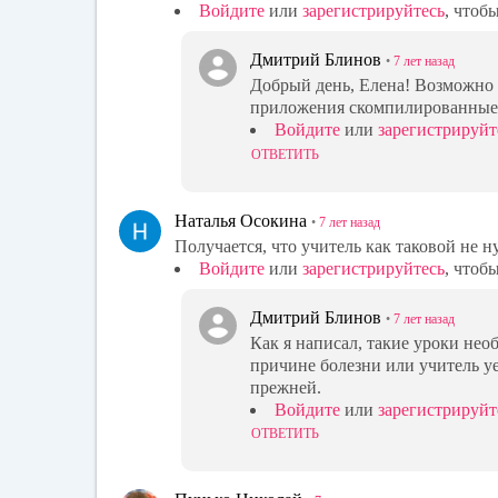
Войдите
или
зарегистрируйтесь
, чтоб
Дмитрий Блинов
•
7 лет
назад
Добрый день, Елена! Возможно у
приложения скомпилированные 
Войдите
или
зарегистрируйт
ОТВЕТИТЬ
Наталья Осокина
•
7 лет
назад
Получается, что учитель как таковой не 
Войдите
или
зарегистрируйтесь
, чтоб
Дмитрий Блинов
•
7 лет
назад
Как я написал, такие уроки нео
причине болезни или учитель уе
прежней.
Войдите
или
зарегистрируйт
ОТВЕТИТЬ