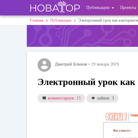
Перейти
User
Публикации
Проекты
к
основному
account
Главная
Публикации
Электронный урок как альтернати
Строка
содержанию
menu
навигации
Дмитрий Блинов
• 19 января 2019
Электронный урок как 
комментариев: 15
лайков: 3