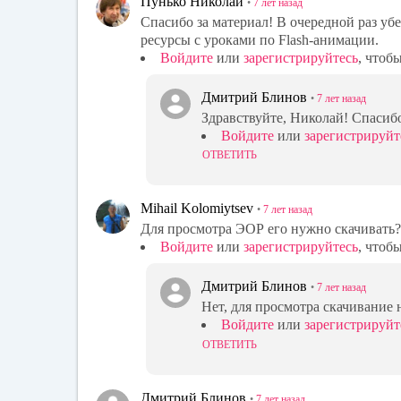
Пунько Николай
•
7 лет
назад
Спасибо за материал! В очередной раз у
ресурсы с уроками по Flash-анимации.
Войдите
или
зарегистрируйтесь
, чтоб
Дмитрий Блинов
•
7 лет
назад
Здравствуйте, Николай! Спасибо
Войдите
или
зарегистрируйт
ОТВЕТИТЬ
Mihail Kolomiytsev
•
7 лет
назад
Для просмотра ЭОР его нужно скачивать?
Войдите
или
зарегистрируйтесь
, чтоб
Дмитрий Блинов
•
7 лет
назад
Нет, для просмотра скачивание 
Войдите
или
зарегистрируйт
ОТВЕТИТЬ
Дмитрий Блинов
•
7 лет
назад