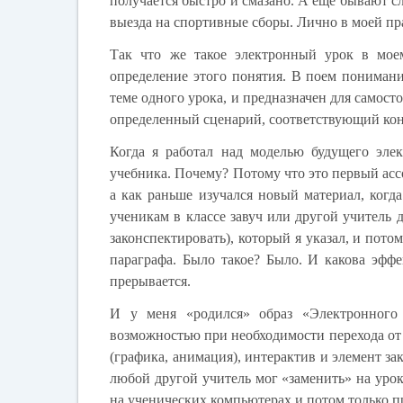
получается быстро и смазано. А еще бывают с
выезда на спортивные сборы. Лично в моей пр
Так что же такое электронный урок в мое
определение этого понятия. В поем пониман
теме одного урока, и предназначен для самост
определенный сценарий, соответствующий кон
Когда я работал над моделью будущего эле
учебника. Почему? Потому что это первый асс
а как раньше изучался новый материал, когда
ученикам в классе завуч или другой учитель 
законспектировать), который я указал, и пото
параграфа. Было такое? Было. И какова эфф
прерывается.
И у меня «родился» образ «Электронного 
возможностью при необходимости перехода от
(графика, анимация), интерактив и элемент з
любой другой учитель мог «заменить» на уро
на ученических компьютерах и потом только п