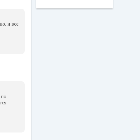
но, и все
 по
тся