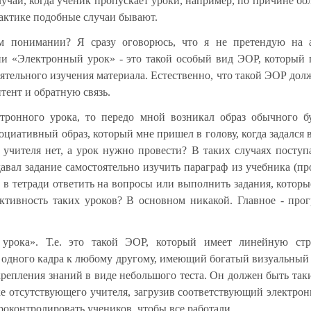
лучаи, когда ученик пропускает уроки, например, по причине бо
актике подобные случаи бывают.
м понимании? Я сразу оговорюсь, что я не претендую на а
ии «Электронный урок» - это такой особый вид ЭОР, который
оятельного изучения материала. Естественно, что такой ЭОР дол
тент и обратную связь.
ктронного урока, то передо мной возникал образ обычного 
оциативный образ, который мне пришел в голову, когда задался 
 учителя нет, а урок нужно провести? В таких случаях поступа
давал задание самостоятельно изучить параграф из учебника (пр
м в тетради ответить на вопросы или выполнить задания, которы
ективность таких уроков? В основном никакой. Главное - про
урока». Т.е. это такой ЭОР, который имеет линейную стр
 одного кадра к любому другому, имеющий богатый визуальный
акрепления знаний в виде небольшого теста. Он должен быть так
ке отсутствующего учителя, загрузив соответствующий электро
роконтролировать учеников, чтобы все работали.