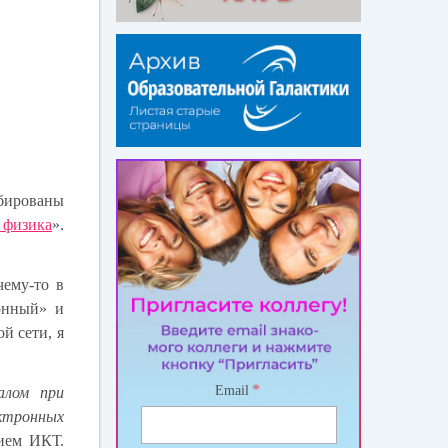
обированы
 физика
».
чему-то в
ронный» и
й сети, я
*
Email
алом при
ктронных
нием ИКТ.