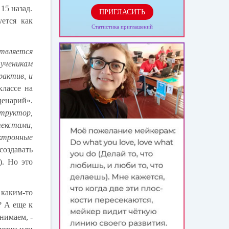
15 назад.
ПРИГЛАСИТЬ
ется как
Статистика приглашений
ствляется
 ученикам
рактив, и
классе на
ценарий».
структор,
екстами,
ектронные
создавать
). Но это
 каким-то
? А еще к
нимаем, -