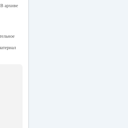
В архиве
тельное
материал