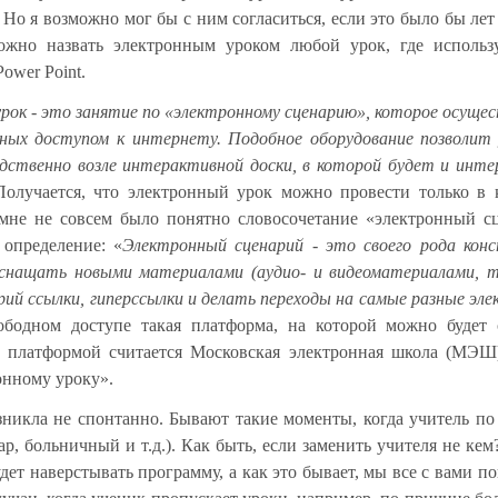
Но я возможно мог бы с ним согласиться, если это было бы лет 
ожно назвать электронным уроком любой урок, где использу
Power
Point
.
рок - это занятие по «электронному сценарию», которое осуще
ных доступом к интернету. Подобное оборудование позволит
дственно возле интерактивной доски, в которой будет и инте
Получается, что электронный урок можно провести только в 
мне не совсем было понятно словосочетание «электронный с
е определение:
«
Электронный сценарий - это своего рода кон
снащать новыми материалами (аудио- и видеоматериалами, т
рий ссылки, гиперссылки и делать переходы на самые разные эл
ободном доступе такая платформа, на которой можно будет 
й платформой считается Московская электронная школа (МЭШ
ронному уроку».
зникла не спонтанно. Бывают такие моменты, когда учитель по
р, больничный и т.д.). Как быть, если заменить учителя не кем
ет наверстывать программу, а как это бывает, мы все с вами по