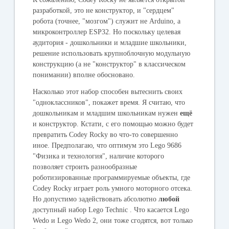
разработкой, это не конструктор, и "сердцем"
робота (точнее, "мозгом") служит не Arduino, а
микроконтроллер ESP32. Но поскольку целевая
аудитория - дошкольники и младшие школьники,
решение использовать крупноблочную модульную
конструкцию (а не "конструктор" в классическом
понимании) вполне обосновано.
Насколько этот набор способен вытеснить своих
"одноклассников", покажет время. Я считаю, что
дошкольникам и младшим школьникам нужен
ещё
и конструктор. Кстати, с его помощью можно будет
превратить Codey Rocky во что-то совершенно
иное. Предполагаю, что оптимум это Lego 9686
"Физика и технология", наличие которого
позволяет строить разнообразные
роботизированные программируемые объекты, где
Codey Rocky играет роль умного моторного отсека.
Но допустимо задействовать абсолютно
любой
доступный набор Lego Technic . Что касается Lego
Wedo и Lego Wedo 2, они тоже сгодятся, вот только