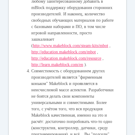
любому заинтересованному добавить в
mBlock поддержку оборудования сторонних
производителей. И наконец, количество
свободных обучающих материалов по работе
с базовыми наборами и ПО, в том числе
игровой направленности, просто
зашкаливает
(
http://www.makeblock.com/steam-kits/mbot
,
http://education.makeblock.com/mbot
,
http://education.makeblock.com/resource
,
http://learn.makeblock.com/en
).
Совместимость с оборудованием других
производителей является "фирменным
коньком" Makeblock и проявляется в
неисчислимой массе аспектов. Разработчики
не боятся делать свои компоненты
универсальными и совместимыми. Более
того, с учётом того, что вся продукция
Makeblock качественная, именно на это и
расчёт: достаточно попробовать что-то одно
(конструктив, контроллер, датчики, среду
программирования), и всё... Вы "подсели".