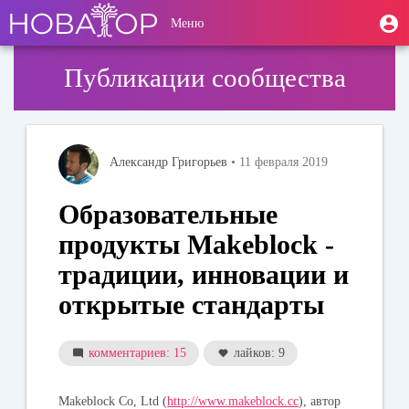
Перейти
User
М
Меню
к
Toggle
п
account
основному
navigation
содержанию
menu
Публикации сообщества
Александр Григорьев
• 11 февраля 2019
Образовательные
продукты Makeblock -
традиции, инновации и
открытые стандарты
комментариев: 15
лайков: 9
Makeblock Co, Ltd (
http://www.makeblock.cc
), автор