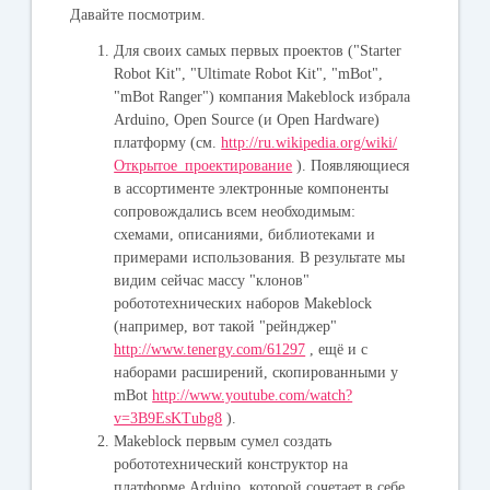
Давайте посмотрим.
Для своих самых первых проектов ("Starter
Robot Kit", "Ultimate Robot Kit", "mBot",
"mBot Ranger") компания Makeblock избрала
Arduino, Open Source (и Open Hardware)
платформу (см.
http://ru.wikipedia.org/wiki/
Открытое_проектирование
). Появляющиеся
в ассортименте электронные компоненты
сопровождались всем необходимым:
схемами, описаниями, библиотеками и
примерами использования. В результате мы
видим сейчас массу "клонов"
робототехнических наборов Makeblock
(например, вот такой "рейнджер"
http://www.tenergy.com/61297
, ещё и с
наборами расширений, скопированными у
mBot
http://www.youtube.com/watch?
v=3B9EsKTubg8
).
Makeblock первым сумел создать
робототехнический конструктор на
платформе Arduino, которой сочетает в себе