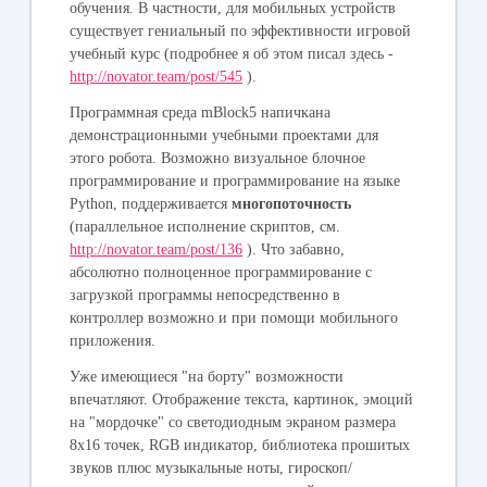
обучения. В частности, для мобильных устройств
существует гениальный по эффективности игровой
учебный курс (подробнее я об этом писал здесь -
http://novator.team/post/545
).
Программная среда mBlock5 напичкана
демонстрационными учебными проектами для
этого робота. Возможно визуальное блочное
программирование и программирование на языке
Python, поддерживается
многопоточность
(параллельное исполнение скриптов, см.
http://novator.team/post/136
). Что забавно,
абсолютно полноценное программирование с
загрузкой программы непосредственно в
контроллер возможно и при помощи мобильного
приложения.
Уже имеющиеся "на борту" возможности
впечатляют. Отображение текста, картинок, эмоций
на "мордочке" со светодиодным экраном размера
8х16 точек, RGB индикатор, библиотека прошитых
звуков плюс музыкальные ноты, гироскоп/