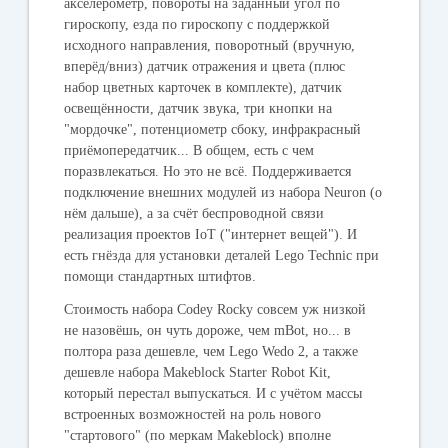
акселерометр, повороты на заданный угол по
гироскопу, езда по гироскопу с поддержкой
исходного направления, поворотный (вручную,
вперёд/вниз) датчик отражения и цвета (плюс
набор цветных карточек в комплекте), датчик
освещённости, датчик звука, три кнопки на
"мордочке", потенциометр сбоку, инфракрасный
приёмопередатчик... В общем, есть с чем
поразвлекаться. Но это не всё. Поддерживается
подключение внешних модулей из набора Neuron (о
нём дальше), а за счёт беспроводной связи
реализация проектов IoT ("интернет вещей"). И
есть гнёзда для установки деталей Lego Technic при
помощи стандартных штифтов.
Стоимость набора Codey Rocky совсем уж низкой
не назовёшь, он чуть дороже, чем mBot, но... в
полтора раза дешевле, чем Lego Wedo 2, а также
дешевле набора Makeblock Starter Robot Kit,
который перестал выпускаться. И с учётом массы
встроенных возможностей на роль нового
"стартового" (по меркам Makeblock) вполне