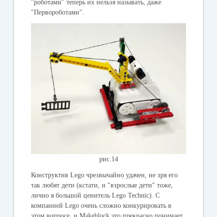
"роботами" теперь их нельзя называть, даже
"Первороботами".
рис.14
Конструктив Lego чрезвычайно удачен, не зря его
так любят дети (кстати, и "взрослые дети" тоже,
лично я большой ценитель Lego Technic). C
компанией Lego очень сложно конкурировать в
этом вопросе, и Makeblock это прекрасно понимает.