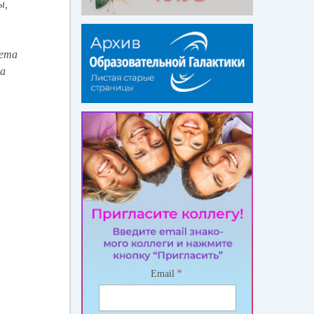
ы,
тета
на
*
Email