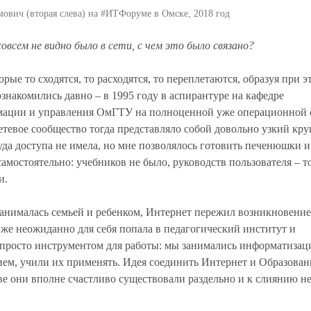
ович (вторая слева) на #ИТФоруме в Омске, 2018 год
овсем не видно было в сети, с чем это было связано?
рые то сходятся, то расходятся, то переплетаются, образуя при э
знакомились давно – в 1995 году в аспирантуре на кафедре
мации и управления ОмГТУ на полноценной уже операционной 
Сетевое сообщество тогда представляло собой довольно узкий кру
да доступа не имела, но мне позволялось готовить печенюшки и
самостоятельно: учебников не было, руководств пользователя – т
и.
занималась семьей и ребенком, Интернет пережил возникновение,
 же неожиданно для себя попала в педагогический институт и
 просто инструментом для работы: мы занимались информатизац
м, учили их применять. Идея соединить Интернет и Образован
ве они вполне счастливо существовали раздельно и к слиянию н