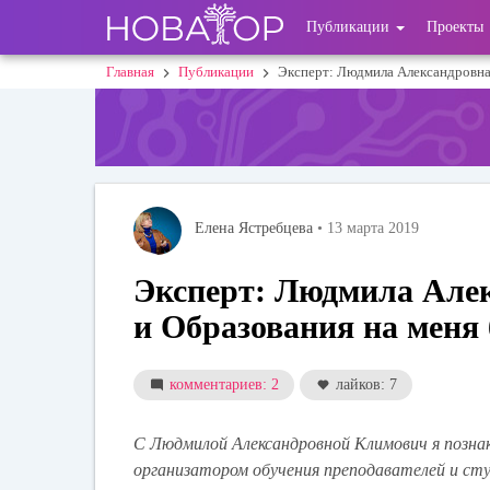
Перейти
User
Публикации
Проекты
к
основному
account
Главная
Публикации
Эксперт: Людмила Александровна
Строка
содержанию
menu
навигации
Елена Ястребцева
• 13 марта 2019
Эксперт: Людмила Але
и Образования на меня
комментариев: 2
лайков: 7
С Людмилой Александровной Климович я познак
организатором обучения преподавателей и сту