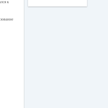
ался к
азование