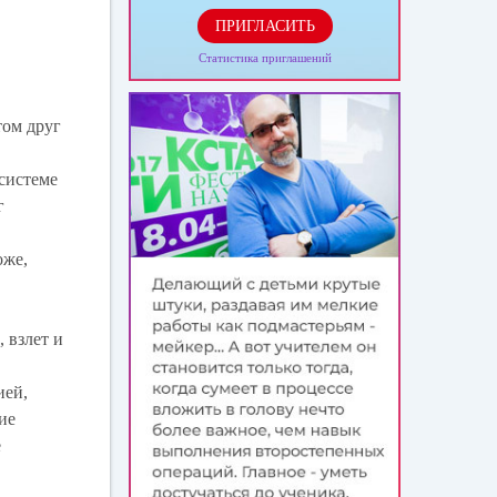
ПРИГЛАСИТЬ
Статистика приглашений
том друг
системе
г
оже,
 взлет и
ией,
ие
е