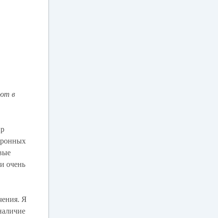
ают в
ир
ктронных
овые
и очень
чения. Я
 наличие