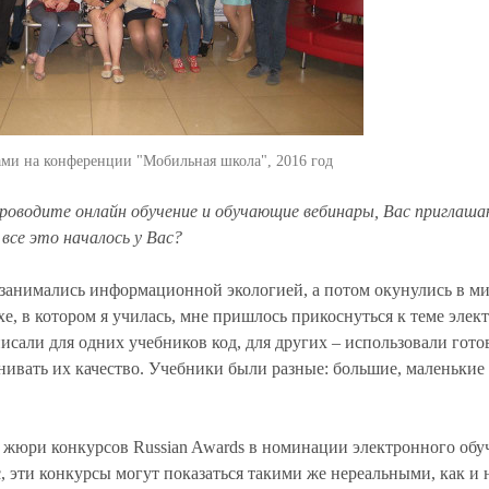
ами на конференции "Мобильная школа", 2016 год
проводите онлайн обучение и обучающие вебинары, Вас приглаш
 все это началось у Вас?
ы занимались информационной экологией, а потом окунулись в м
е, в котором я училась, мне пришлось прикоснуться к теме эле
исали для одних учебников код, для других – использовали гот
ивать их качество. Учебники были разные: большие, маленькие 
в жюри конкурсов Russian Awards в номинации электронного обу
ас, эти конкурсы могут показаться такими же нереальными, как и