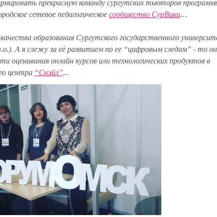
ормировать прекрасную команду сургутских тьюторов программ
родское сетевое педагогическое
сообщество СурВики
…
 качества образования Сургутского государственного универси
.). А я слежу за её развитием по ее “цифровым следам” - то о
ти оценивания онлайн курсов или технологических продуктов в
ого центра
“Снэйл”
...