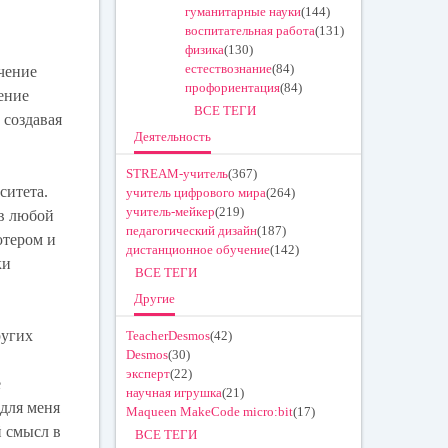
гуманитарные науки
(144)
воспитательная работа
(131)
физика
(130)
естествознание
(84)
чение
профориентация
(84)
ение
ВСЕ ТЕГИ
 создавая
Деятельность
STREAM-учитель
(367)
ситета.
учитель цифрового мира
(264)
учитель-мейкер
(219)
 в любой
педагогический дизайн
(187)
ютером и
дистанционное обучение
(142)
ки
ВСЕ ТЕГИ
Другие
ругих
TeacherDesmos
(42)
Desmos
(30)
эксперт
(22)
е
научная игрушка
(21)
 для меня
Maqueen MakeCode micro:bit
(17)
й смысл в
ВСЕ ТЕГИ