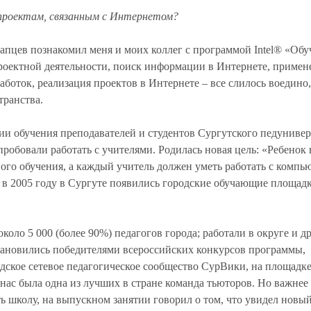
 проектам, связанным с Интернетом?
апцев познакомил меня и моих коллег с программой Intel® «Обу
роектной деятельности, поиск информации в Интернете, примен
аботок, реализация проектов в Интернете – все слилось воедино,
транства.
ции обучения преподавателей и студентов Сургутского педунивер
робовали работать с учителями. Родилась новая цель: «Ребенок
ного обучения, а каждый учитель должен уметь работать с компь
в 2005 году в Сургуте появились городские обучающие площад
коло 5 000 (более 90%) педагогов города; работали в округе и д
ановились победителями всероссийских конкурсов программы,
дское сетевое педагогическое сообщество СурВики, на площадк
нас была одна из лучших в стране команда тьюторов. Но важнее
ь школу, на выпускном занятии говорил о том, что увидел новы