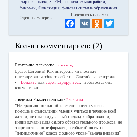
старшая школа
STEM
воспитательная работа
феномен
Финляндия
финская система образования
Поделитесь ссылкой:
Оцените материал:
Fa
V
O
T
ce
K
dn
wi
bo
ok
tte
Кол-во комментариев: (2)
ok
la
r
ss
Екатерина Алексеева
•
7 лет
назад
ni
Браво, Евгений! Как интересна личностная
интерпретация общего события. Спасибо за репортаж.
ki
Войдите
или
зарегистрируйтесь
, чтобы оставлять
комментарии
Людмила Рождественская
•
7 лет
назад
"Не трансляция знаний в течение шести уроков - а
помощь в становлении умения учиться в течение всей
жизни, не индивидуальный подход в образовании, а
индивидуализация самого образовательного процесса, не
заорганизованные форматы, а событийность, не
“переключение” класса с одного урока-”канала вещания”