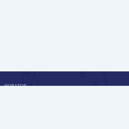
НОВАТОР
Коллективная блогоплатформа и площадка для профессионального
роста, обмена инновационными идеями и решениями, передачи
опыта и экспертной деятельности работников образования в
области современных стандартов и технологий.
Редакционная политика
Навигация
Новые пользователи