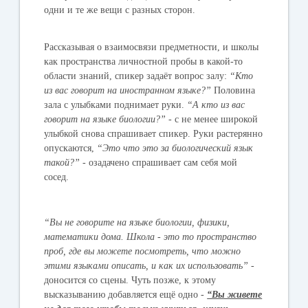
одни и те же вещи с разных сторон.
Рассказывая о взаимосвязи предметности, и школы
как пространства личностной пробы в какой-то
области знаний, спикер задаёт вопрос залу:
“Кто
из вас говорит на иностранном языке?”
Половина
зала с улыбками поднимает руки.
“А кто из вас
говорит на языке биологии?”
- с не менее широкой
улыбкой снова спрашивает спикер. Руки растерянно
опускаются,
“Это что это за биологический язык
такой?”
- озадачено спрашивает сам себя мой
сосед.
“Вы не говорите на языке биологии, физики,
математики дома. Школа - это то пространство
проб, где вы можете посмотреть, что можно
этими языками описать, и как их использовать”
-
доносится со сцены. Чуть позже, к этому
высказыванию добавляется ещё одно -
“Вы живете