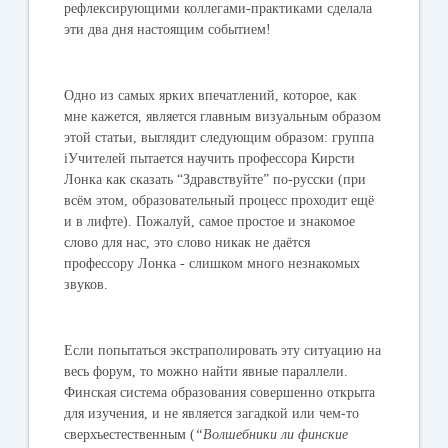
рефлексирующими коллегами-практиками сделала
эти два дня настоящим событием!
Одно из самых ярких впечатлений
, которое, как
мне кажется, является главным визуальным образом
этой статьи, выглядит следующим образом: группа
iУчителей пытается научить профессора Кирсти
Лонка как сказать “Здравствуйте” по-русски (при
всём этом, образовательный процесс проходит ещё
и в лифте). Пожалуй, самое простое и знакомое
слово для нас, это слово никак не даётся
профессору Лонка - слишком много незнакомых
звуков.
Если попытаться экстраполировать эту ситуацию на
весь форум, то можно найти явные параллели.
Финская система образования совершенно открыта
для изучения, и не является загадкой или чем-то
сверхъестественным (
“Волшебники ли финские