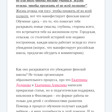
не для того чтобы только учиться, жизнь
нужна, чтобы прожить её во всей полноте”
.
Жизнь нужна для того, чтобы прожить её во всей
полноте
, вот что манифестирует финская школа!
Обучение здесь - это то, что помогает тебе
раскрывать новые смыслы, глубины, стороны всего,
что встречается тебе на жизненном пути. Городская,
сельская, со столетней историей или недавно
построенная, каждая школа работает исходя из этого
убеждения (вопрос, что манифестирует российская
школа, предлагаю обсудить в комментариях).
Как оно раскрывается это убеждение финской
школы? Не только организация
образовательного процесса, про что
Екатерина
Додонова
и
Екатерина Алексеева
написали
прекрасные статьи, но и педагогическая поддержка,
инклюзия в Финляндии - это формат работы не
только для детей с особенностями развития.
Помощь в процессе обучения получает каждый
ребёнок - в меру потребности в этой помощи. И то,