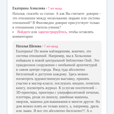
ss
Екатерина Алексеева
•
7 лет
назад
ni
Наталья, спасибо за статью. А как Вы считаете: доверие -
это отношение между несколькими людьми или система
ki
отношений? В Финляндии доверие присутствует только
в отношениях учитель-ученик?
Войдите
или
зарегистрируйтесь
, чтобы оставлять
комментарии
Наталья Шихова
•
7 лет
назад
Екатерина! По моим наблюдениям, конечно, это
система отношений. Например, мы в Хельсинки
побывали в новой центральной библиотеке Oodi. Это
грандиозное сооружение с необычной архитектурой
в самом центре города. Вход туда абсолютно
бесплатный и доступен каждому. Здесь можно
посмотреть художественную выставку, принять
участие в мастер-классе, послушать лекцию, почитать
книгу, посмотреть журнал. К услугам посетителей –
3D-принтеры, принтеры с ультрафиолетовой печатью,
плоттеры, резак по винилу, швейные машины,
оверлок, машина для вышивания и многое другое. На
дом можно взять не только книгу, а, например, дрель
или лыжи. И все это абсолютно бесплатно!!! А о