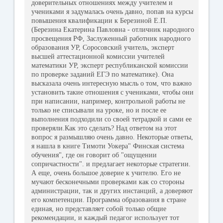
доверительных отношениях между учителем и
учениками я задумалась очень давно, попав на курсы
повышения квалификации к Березиной Е.П.
(Березина Екатерина Павловна - отличник народного
просвещения РФ, Заслуженный работник народного
образования УР, Соросовский учитель, эксперт
высшей аттестационной комиссии учителей
математики УР, эксперт республиканской комиссии
по проверке заданий ЕГЭ по математике). Она
высказала очень интересную мысль о том, что важно
установить такие отношения с учениками, чтобы они
при написании, например, контрольной работы не
только не списывали на уроке, но и после ее
выполнения подходили со своей тетрадкой и сами ее
проверяли.Как это сделать? Над ответом на этот
вопрос я размышляю очень давно. Некоторые ответы,
я нашла в книге Тимоти Уокера" Финская система
обучения", где он говорит об "ощущении
сопричастности". и предлагает некоторые стратегии.
А еще, очень большое доверие к учителю. Его не
мучают бесконечными проверками как со стороны
администрации, так и других инстанций, а доверяют
его компетенции. Программа образования в стране
единая, но представляет собой только общие
рекомендации, и каждый педагог использует тот