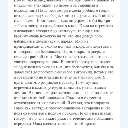
(Несколько преподавателей по очереди присматривают за
младшими учениками во дворе и за старшими в
помещении.) Но за первые три недели учебного года я
не провел и двух свободных минут в учительской вместе
с коллегами. Я заглядывал туда по утрам, чтобы быстро
забрать почту, и сразу бежал в класс. Когда на переменах
я ненадолго заходил в учительскую, то видел там
картину очень похожую на ту, что мне доводилось
наблюдать в хельсинкских парках. Многие
преподаватели спокойно попивали кофе, листали газеты
и неторопливо беседовали. Часто, открывая дверь, я
слышал громкий смех. Мне стало казаться, что финские
учителя попросту ленивы. В сентябре сразу трое коллег
за одну неделю сказали мне, что беспокоятся, как бы я не
довел себя до профессионального выгорания, потому что
я совершенно не отдыхаю в течение учебного дня. Я
признался, что регулярно провожу 15-минутные
перемены в классе, усердно занимаясь учительскими
делами. В ответ все трое настоятельно посоветовали мне
отказаться от этой привычки. Сначала я со смехом
отмахивался от их замечаний. Я сказал, что прекрасно
знаю, как выглядит профессиональное выгорание и что
пока со мной все в полном порядке. Но они настаивали,
говоря, что очень важно делать в течение дня небольшие
перерывы. Одна коллега заявила, что ей просто