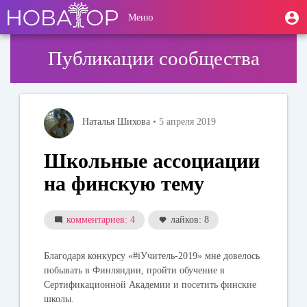
Перейти
User
М
Меню
к
Toggle
п
account
основному
navigation
содержанию
menu
Публикации сообщества
Наталья Шихова
• 5 апреля 2019
Школьные ассоциации
на финскую тему
комментариев: 4
лайков: 8
Благодаря конкурсу
«#iУчитель-2019» мне довелось
побывать в Финляндии, пройти обучение в
Сертификационной Академии и посетить финские
школы.