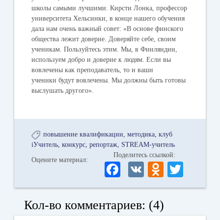
школы самыми лучшими. Кирсти Лонка, профессор
университета Хельсинки, в конце нашего обучения
дала нам очень важный совет: «В основе финского
общества лежит доверие. Доверяйте себе, своим
ученикам. Пользуйтесь этим. Мы, в Финляндии,
используем добро и доверие к людям. Если вы
вовлечены как преподаватель, то и ваши
ученики будут вовлечены. Мы должны быть готовы
выслушать другого».
повышение квалификации
методика
клуб
iУчитель
конкурс
репортаж
STREAM-учитель
Поделитесь ссылкой:
Оцените материал:
Fa
V
O
T
ce
K
dn
wi
bo
ok
tte
Кол-во комментариев: (4)
ok
la
r