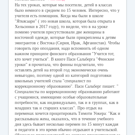
На тех уроках, которые мы посетили, детей в классах
было немного в среднем по 15 человек. Интересно, что у
учителя есть помощник. Когда мы были в школе
"Яткясаари" ( это новая школа, которая была открыта в
Хельсинки в 2017 году), то видели, что в на уроке
помимо учителя присутствовали две женщины в
восточной одежде, которые были прикреплены к детям
эмигрантов с Востока (Сирия, Ирак, Афганистан). Чтобы
говорить про опоздания, надо вспомнить об одном
важном принципе финского образования "Учится тот,
кто хочет учиться". В книге Паси Сальберга "Финские
уроки" я прочитала, что финны подсчитали, что
оставлять детей на второй год экономически очень
невыгодно, поэтому одной из категорий подготовки
школьных учителей стала "специалист по
коррекционному образованию". Паси Сальберг пишет: "
Специалисты по коррекционному образованию работают
с учащимися, имеющими особые образовательные
потребности, как индивидуально, так и в группах, как в
младших так и старших классах". Про отдых на
переменах хочется процитировать Тимоти Уокера: "Как и
рассказывала жена, оказалось, что в течение учебного
дня здесь бывает несколько перемен по 15 минут каждая
и педагоги в это время обычно отдыхают в учительской.