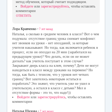
метод обучения, который считает подходящим.
Войдите
или
зарегистрируйтесь
, чтобы оставлять
комментарии
ОТВЕТИТЬ
Лора Кравченко
•
7 лет
назад
Наталья, а сколько в среднем человек в классе? Вот о чем
подумала: отсутствие границ урока снимает конфликт:
нет звонков на уроки - нет опозданий, за которые
учителя наказывают. Но тогда, как включается ребенок в
процесс, если он опоздал на 20 мин (заработался на
предыдущем уроке)? Что делать, если он не может
догнать? как учитель поступает в этом случае?
Закрывают дверь класса на ключ, почему? Дети не могут
находиться в классе между уроками на перемене? Но
тогда, как быть с тезисом, что у уроков нет четких
границ? Вот захотелось некоторым остаться и
поработать? Это значит, что учитель уже не ушел в
учительскую, а остался в классе с детьми? Мел и
отсутствие формы - это то, что надо!))
Войдите
или
зарегистрируйтесь
, чтобы оставлять
комментарии
Наталья Шихова
•
7 лет
назад