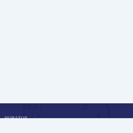
НОВАТОР
Коллективная блогоплатформа и площадка для профессионального
роста, обмена инновационными идеями и решениями, передачи