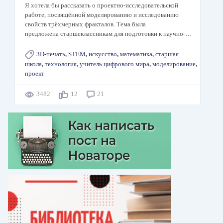
Я хотела бы рассказать о проектно-исследовательской
работе, посвящённой моделированию и исследованию
свойств трёхмерных фракталов. Тема была
предложена старшеклассникам для подготовки к научно-…
3D-печать
,
STEM
,
искусство
,
математика
,
старшая
школа
,
технология
,
учитель цифрового мира
,
моделирование
,
проект
3482
12
21