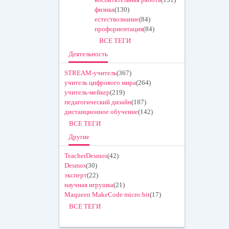
физика
(130)
естествознание
(84)
профориентация
(84)
ВСЕ ТЕГИ
Деятельность
STREAM-учитель
(367)
учитель цифрового мира
(264)
учитель-мейкер
(219)
педагогический дизайн
(187)
дистанционное обучение
(142)
ВСЕ ТЕГИ
Другие
TeacherDesmos
(42)
Desmos
(30)
эксперт
(22)
научная игрушка
(21)
Maqueen MakeCode micro:bit
(17)
ВСЕ ТЕГИ