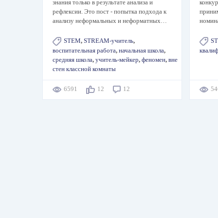
знания только в результате анализа и
конкур
рефлексии. Это пост - попытка подхода к
приним
анализу неформальных и неформатных…
номин
STEM
,
STREAM-учитель
,
S
воспитательная работа
,
начальная школа
,
квали
средняя школа
,
учитель-мейкер
,
феномен
,
вне
стен классной комнаты
6591
12
12
5