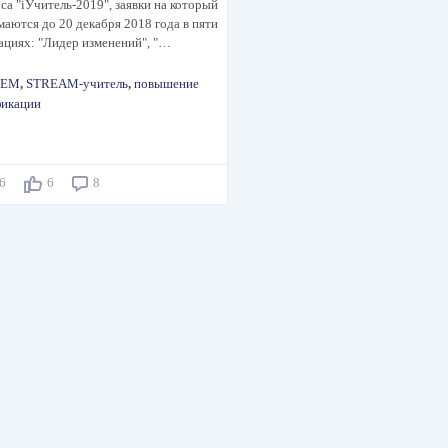
са "iУчитель-2019", заявки на который
аются до 20 декабря 2018 года в пяти
ациях: "Лидер изменений", "…
TEM
,
STREAM-учитель
,
повышение
фикации
46
6
8