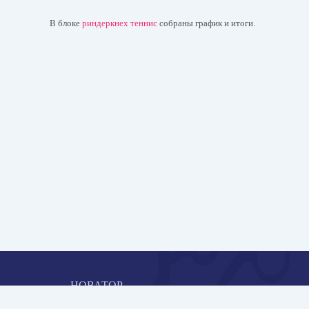
В блоке
риндеркнех теннис
собраны график и итоги.
НОВАТОР
Коллективная блогоплатформа и площадка для