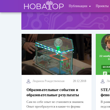
Перейти
User
Публикации
Проекты
к
основному
account
содержанию
menu
Людмила Рождественская
20.12.2018
Лю
Образовательные события и
STEA
образовательные результаты
фено
Сам по себе опыт не становится знанием.
В рамк
Опыт преобразуется в какие-то формы
педсов