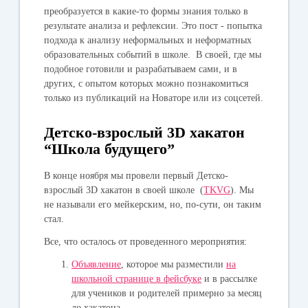
преобразуется в какие-то формы знания только в
результате анализа и рефлексии. Это пост - попытка
подхода к анализу неформальных и неформатных
образовательных событий в школе. В своей, где мы
подобное готовили и разрабатываем сами, и в
других, с опытом которых можно познакомиться
только из публикаций на Новаторе или из соцсетей.
Детско-взрослый 3D хакатон
“Школа будущего”
В конце ноября мы провели первый Детско-
взрослый 3D хакатон в своей школе (
TKVG
). Мы
не называли его мейкерским, но, по-сути, он таким
стал.
Все, что осталось от проведенного мероприятия:
Объявление
, которое мы разместили
на
школьной странице в фейсбуке
и в рассылке
для учеников и родителей примерно за месяц
до хакатона.