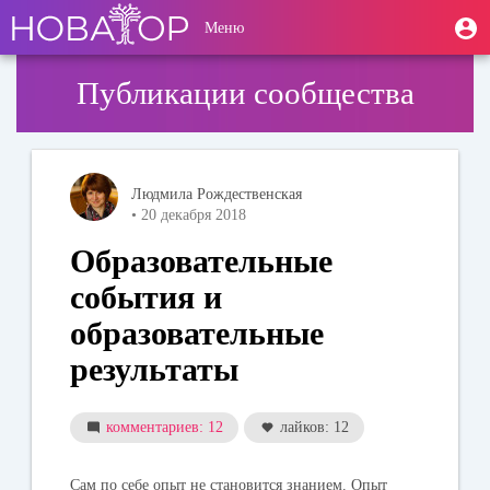
Перейти
User
М
Меню
к
Toggle
п
account
основному
navigation
содержанию
menu
Публикации сообщества
Людмила Рождественская
• 20 декабря 2018
Образовательные
события и
образовательные
результаты
комментариев: 12
лайков: 12
Сам по себе опыт не становится знанием. Опыт