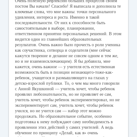
ni
Очень полезную рефлексию больших процессов своим
постом Вы начали! Спасибо! Я выписала и дополнила те
ki
ключевые слова, что мне важны: точки персонального
удивления, интереса и роста. Именно в такой
последовательности. От них к способности быть
самостоятельным в выборе, планировании,
ответственном принятии персональных решений. В этом
видится один из главнейших образовательных
результатов. Очень важно было прочесть о роли ученика
как соучастника, сотворца и соделателя (мне сейчас
кажутся творение и делание не совсем одним и тем же,
но и не взаимоисключающим). Я бы добавила, мне
кажется, очень важное — у учителя есть естественная
возможность быть в позиции незнающего-тоже-как-
ребенок, учащегося и размышляющего на глазах у
детско-взрослой публики. То, о чем мы много говорили
с Анной Якушкиной — учитель хочет, чтобы ребенок
проявлял любознательность, но не проявляет ее сам,
учитель хочет, чтобы ребенок экспериментировал, но не
экспериментирует сам, учитель хочет, чтобы ребенок
учился, но не учится сам — набор этот можно
продолжать. Но образовательное событие, особенно
подготовка к нему побуждают саму необходимость в
проявлении этих действий у самих учителей. А ведь
обучение по принципу «Делай, как я» очень