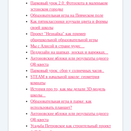
Парковый урок 2.0: Фотоохота в маленьком
эстонском городке
Образовательная игра на Певческом поле
Как пятиклассники изучали цвета и формы
своей школы
Проект "Незнайка" как пример
общешкольной образовательной игры
Мы с Алисой в стране чудес…
Педдизайн на шапках, носках и варежках...
Антоновские яблоки или результаты одного
QR-квеста
Парковый урок: сбор у солнечных часов..
STEAM в начальной школе: геометрия
комнаты
История про то, как мы делали 3D-модель
школы...
Образовательная игра в парке: как
использовать планшет?
Антоновские яблоки или результаты одного
QR-квеста
Усадьба Петровское как строительный проект