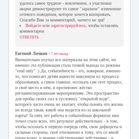
удалось самое трудное - вовлечение, а участники
акции демонстрируют то самое "заразное" изменение
сетевого поведения, которое хочется копировать.
Спасибо Вам за комментарий, ничего не зря!
Войдите
или
зарегистрируйтесь
, чтобы оставлять
комментарии
ОТВЕТИТЬ
Евгений Личкин
•
7 лет
назад
Внимательно изучал все материалы на этом сайте, но
именно эта публикация стала точкой выхода из режима
"read only" :) Да, событийность - это, наверное, именно
то, что помогает детям вынести максимум из процесса
образования, а самое главное, осознать сам этот процесс,
и своё место в нём, в противовес жёстко
регламентированным мероприятиям. Это пространство
для пробы своих сил в (условно) "открытой воде",
которого часто очень не хватает, чтобы понять что жизнь
не всегда такая, какой она видится из-за школьной
парты! За пять лет работы в событийных форматах мне
точно стало ясно, что результат действительно - в том,
чтобы осознать в первую очередь себя, свои дефициты и
сильные стороны, своё отношение к тому, что со мной
происходит, и моими собственными действиями - и