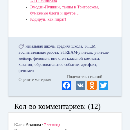
А.П.Ганнибала
Эмодзи-Пушкин, танцы в Тригорском,
бумажные блоги и другое…
Кодируй, как пират!
начальная школа
средняя школа
STEM
воспитательная работа
STREAM-учитель
учитель-
мейкер
феномен
вне стен классной комнаты
хакатон
образовательное событие
артефакт
феномен
Поделитесь ссылкой:
Оцените материал:
Fa
V
O
T
ce
K
dn
wi
bo
ok
tte
Кол-во комментариев: (12)
ok
la
r
ss
Юлия Рязанова
•
7 лет
назад