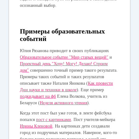
осознанный выбор.
Примеры образовательных
событий
Юлия Рязанова приводит в своих публикациях
Образовательное событие "Мир старых вещей"
и
Проектный день "Хочу! Могу! Делаю! Строим
дом"
совершенно точный пример такого результата.
Примеры таких событий и таких результатов
описывает также Наталия Яникова (
Как провести
Дни науки и техники в школе
). Еще пример
подкидывает на фб
Елена Волкова, учитель из
Беларуси (
Неделя активного чтения
).
Когда этот пост был уже готов, в ленте фейсбука
попался
пост с картинками
. Пост учителя-мейкера
Ирины Кленовой
. На картинках дети создавали
город из подручных материалов. Наверное, кого-то