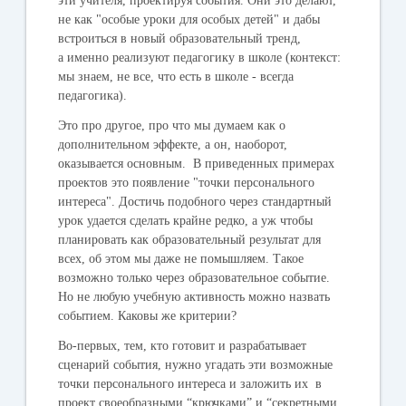
эти учителя, проектируя события. Они это делают,
не как "особые уроки для особых детей" и дабы
встроиться в новый образовательный тренд,
а именно реализуют педагогику в школе (контекст:
мы знаем, не все, что есть в школе - всегда
педагогика).
Это про другое, про что мы думаем как о
дополнительном эффекте, а он, наоборот,
оказывается основным. В приведенных примерах
проектов это появление "точки персонального
интереса". Достичь подобного через стандартный
урок удается сделать крайне редко, а уж чтобы
планировать как образовательный результат для
всех, об этом мы даже не помышляем. Такое
возможно только через образовательное событие.
Но не любую учебную активность можно назвать
событием. Каковы же критерии?
Во-первых, тем, кто готовит и разрабатывает
сценарий события, нужно угадать эти возможные
точки персонального интереса и заложить их в
проект своеобразными “крючками” и “секретными