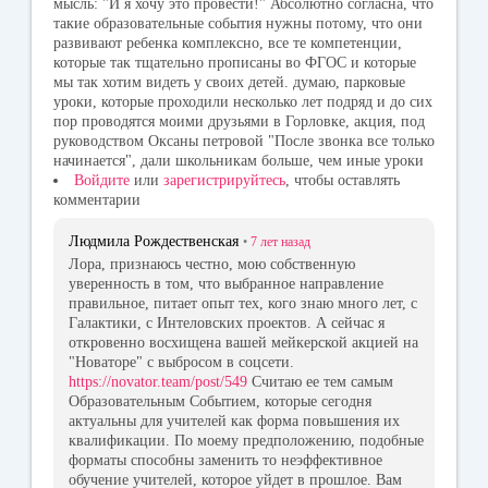
мысль: "И я хочу это провести!" Абсолютно согласна, что
такие образовательные события нужны потому, что они
развивают ребенка комплексно, все те компетенции,
которые так тщательно прописаны во ФГОС и которые
мы так хотим видеть у своих детей. думаю, парковые
уроки, которые проходили несколько лет подряд и до сих
пор проводятся моими друзьями в Горловке, акция, под
руководством Оксаны петровой "После звонка все только
начинается", дали школьникам больше, чем иные уроки
Войдите
или
зарегистрируйтесь
, чтобы оставлять
комментарии
Людмила Рождественская
•
7 лет
назад
Лора, признаюсь честно, мою собственную
уверенность в том, что выбранное направление
правильное, питает опыт тех, кого знаю много лет, с
Галактики, с Интеловских проектов. А сейчас я
откровенно восхищена вашей мейкерской акцией на
"Новаторе" с выбросом в соцсети.
https://novator.team/post/549
Считаю ее тем самым
Образовательным Событием, которые сегодня
актуальны для учителей как форма повышения их
квалификации. По моему предположению, подобные
форматы способны заменить то неэффективное
обучение учителей, которое уйдет в прошлое. Вам