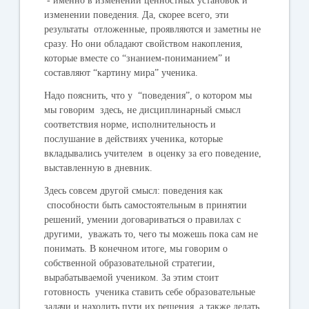
- именно в изменении ценностных установок и
изменении поведения. Да, скорее всего, эти
результаты отложенные, проявляются и заметны не
сразу. Но они обладают свойством накопления,
которые вместе со “знанием-пониманием” и
составляют “картину мира” ученика.
Надо пояснить, что у “поведения”, о котором мы
мы говорим здесь, не дисциплинарный смысл
соответствия норме, исполнительность и
послушание в действиях ученика, которые
вкладывались учителем в оценку за его поведение,
выставленную в дневник.
Здесь совсем другой смысл: поведения как
способности быть самостоятельным в принятии
решений, умении договариваться о правилах с
другими, уважать то, чего ты можешь пока сам не
понимать. В конечном итоге, мы говорим о
собственной образовательной стратегии,
вырабатываемой учеником. За этим стоит
готовность ученика ставить себе образовательные
задачи и находить пути их решения, а также делать