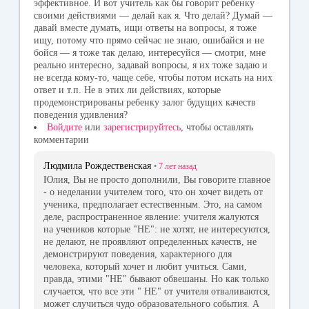
эффективное. И вот учитель как бы говорит ребенку
своими действиями — делай как я. Что делай? Думай —
давай вместе думать, ищи ответы на вопросы, я тоже
ищу, потому что прямо сейчас не знаю, ошибайся и не
бойся — я тоже так делаю, интересуйся — смотри, мне
реально интересно, задавай вопросы, я их тоже задаю и
не всегда кому-то, чаще себе, чтобы потом искать на них
ответ и т.п. Не в этих ли действиях, которые
продемонстрированы ребенку залог будущих качеств
поведения удивления?
Войдите
или
зарегистрируйтесь
, чтобы оставлять
комментарии
Людмила Рождественская
•
7 лет
назад
Юлия, Вы не просто дополнили, Вы говорите главное
- о неделании учителем того, что он хочет видеть от
ученика, предполагает естественным. Это, на самом
деле, распространенное явление: учителя жалуются
на учеников которые "НЕ": не хотят, не интересуются,
не делают, не проявляют определенных качеств, не
демонстрируют поведения, характерного для
человека, который хочет и любит учиться. Сами,
правда, этими "НЕ" бывают обвешаны. Но как только
случается, что все эти " НЕ" от учителя отваливаются,
может случиться чудо образовательного события. А