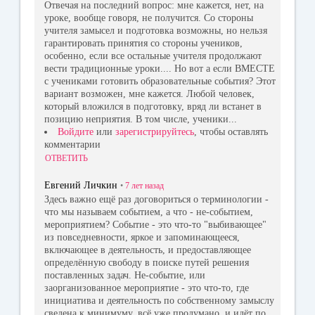
Отвечая на последний вопрос: мне кажется, нет, на
уроке, вообще говоря, не получится. Со стороны
учителя замысел и подготовка возможны, но нельзя
гарантировать принятия со стороны учеников,
особенно, если все остальные учителя продолжают
вести традиционные уроки.... Но вот а если ВМЕСТЕ
с учениками готовить образовательные события? Этот
вариант возможен, мне кажется. Любой человек,
который вложился в подготовку, вряд ли встанет в
позицию неприятия. В том числе, ученики...
Войдите
или
зарегистрируйтесь
, чтобы оставлять
комментарии
ОТВЕТИТЬ
Евгений Личкин
•
7 лет
назад
Здесь важно ещё раз договориться о терминологии -
что мы называем событием, а что - не-событием,
мероприятием? Событие - это что-то "выбивающее"
из повседневности, яркое и запоминающееся,
включающее в деятельность, и предоставляющее
определённую свободу в поиске путей решения
поставленных задач. Не-событие, или
заорганизованное мероприятие - это что-то, где
инициатива и деятельность по собственному замыслу
сведена к минимуму, всё уже продумано, и идёт по