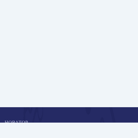
НОВАТОР
Коллективная блогоплатформа и площадка для профессионального
роста, обмена инновационными идеями и решениями, передачи