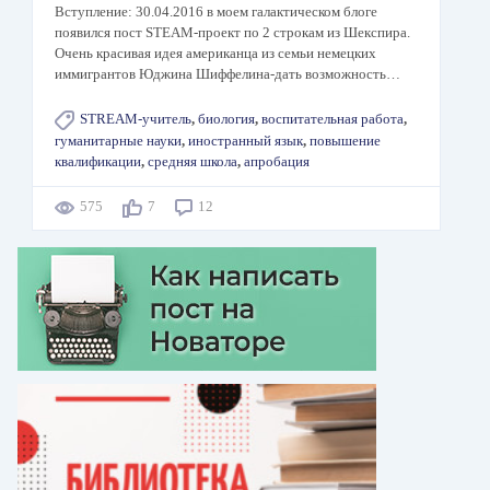
Вступление: 30.04.2016 в моем галактическом блоге
появился пост STEAM-проект по 2 строкам из Шекспира.
Очень красивая идея американца из семьи немецких
иммигрантов Юджина Шиффелина-дать возможность…
STREAM-учитель
,
биология
,
воспитательная работа
,
гуманитарные науки
,
иностранный язык
,
повышение
квалификации
,
средняя школа
,
апробация
575
7
12