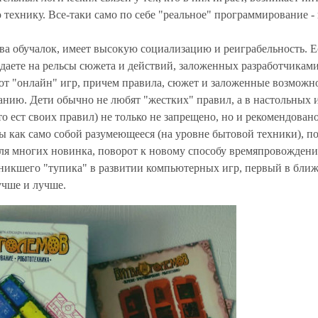
технику. Все-таки само по себе "реальное" программирование -
тва обучалок, имеет высокую социализацию и реиграбельность. Е
даете на рельсы сюжета и действий, заложенных разработчиками
 от "онлайн" игр, причем правила, сюжет и заложенные возможн
нию. Дети обычно не любят "жестких" правил, а в настольных 
 ест своих правил) не только не запрещено, но и рекомендовано
 как само собой разумеющееся (на уровне бытовой техники), п
 для многих новинка, поворот к новому способу времяпровождени
зникшего "тупика" в развитии компьютерных игр, первый в бли
учше и лучше.