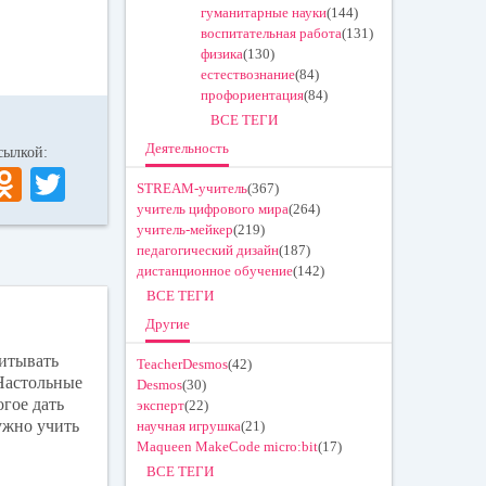
гуманитарные науки
(144)
воспитательная работа
(131)
физика
(130)
естествознание
(84)
профориентация
(84)
ВСЕ ТЕГИ
Деятельность
 ссылкой:
V
O
T
STREAM-учитель
(367)
K
dn
wi
учитель цифрового мира
(264)
учитель-мейкер
(219)
ok
tte
педагогический дизайн
(187)
дистанционное обучение
(142)
la
r
ВСЕ ТЕГИ
ss
Другие
ni
читывать
TeacherDesmos
(42)
ki
 Настольные
Desmos
(30)
гое дать
эксперт
(22)
ужно учить
научная игрушка
(21)
Maqueen MakeCode micro:bit
(17)
ВСЕ ТЕГИ