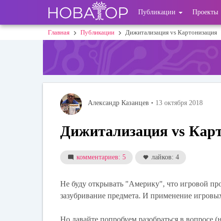
Перейти
User
Публикации
Проекты
к
основному
account
Главная
Публикации
Дижитализация vs Картонизация
Строка
содержанию
menu
навигации
Александр Казанцев
• 13 октября 2018
Дижитализация vs Кар
комментариев: 5
лайков: 4
Не буду открывать "Америку", что игровой про
зазубривание предмета. И применение игровых
Но давайте попробуем разобраться в вопросе 