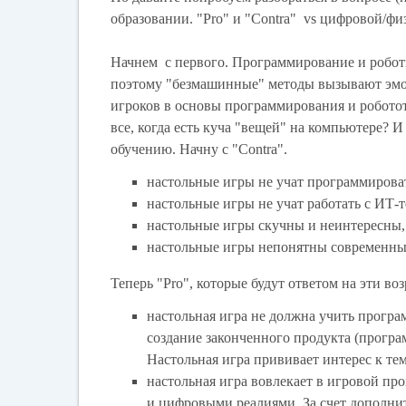
образовании. "Pro" и "Contra" vs цифровой/фи
Начнем с первого. Программирование и робот
поэтому "безмашинные" методы вызывают эмоци
игроков в основы программирования и роботот
все, когда есть куча "вещей" на компьютере? 
обучению. Начну с "Contra".
настольные игры не учат программирова
настольные игры не учат работать с ИТ-
настольные игры скучны и неинтересны,
настольные игры непонятны современны
Теперь "Pro", которые будут ответом на эти во
настольная игра не должна учить програ
создание законченного продукта (програ
Настольная игра прививает интерес к тем
настольная игра вовлекает в игровой пр
и цифровыми реалиями. За счет дополните