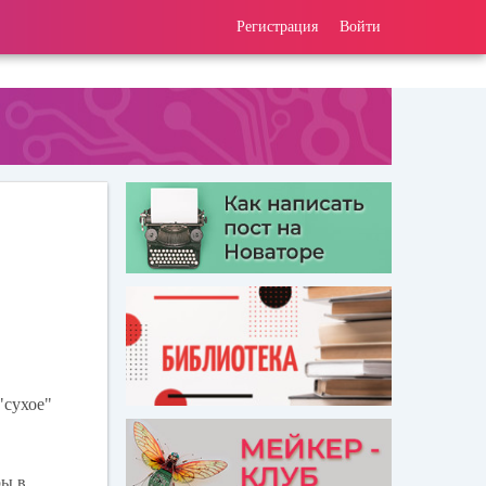
Регистрация
Войти
"сухое"
ры в