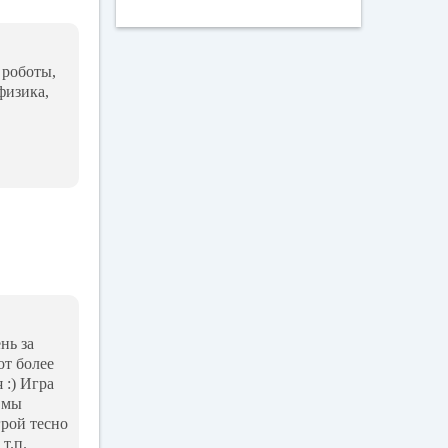
 роботы,
физика,
нь за
от более
 :) Игра
 мы
рой тесно
т.п.