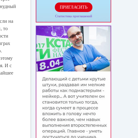
 нудный
ПРИГЛАСИТЬ
Статистика приглашений
сли на
, то
ости
играх
.
оэтому
я. И с
жайшее