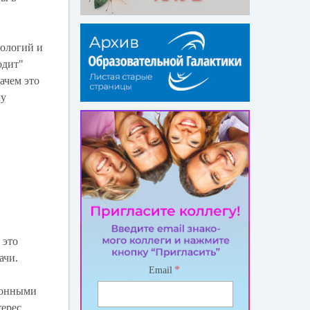
нологий и
одит"
ачем это
му
 это
ачи.
*
Email
ртонными
терес