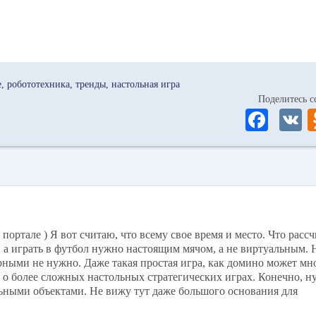
е
робототехника
тренды
настольная игра
Поделитесь
Fa
ce
bo
ok
портале ) Я вот считаю, что всему свое время и место. Что расс
 а играть в футбол нужно настоящим мячом, а не виртуальным.
ными не нужно. Даже такая простая игра, как домино может мно
же о более сложных настольных стратегических играх. Конечно, н
льными объектами. Не вижу тут даже большого основания для