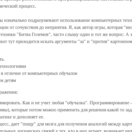
зический процесс.
ы изначально подразумевают использование компьютерных тех
и от сочувствия до неприятия. Я, как автор игры, которая "вв
ехники "Битва Големов", часто слышу один и тот же вопрос: А з
И вот тут приходится искать аргументы "за" и "против" картонно
ть.
технологиями
 в отличие от компьютерных обучалок
м детям
зражения:
ммировать. Как и не учит любая "обучалка". Программирование -
ммы), которые потом можно применить для решения какой то зад
атике и дополняет ее.
оцесс, дает "пищу" для мозга для получения аналогий между ка
льных логических связей у тех, кто в них играет, возникает ин