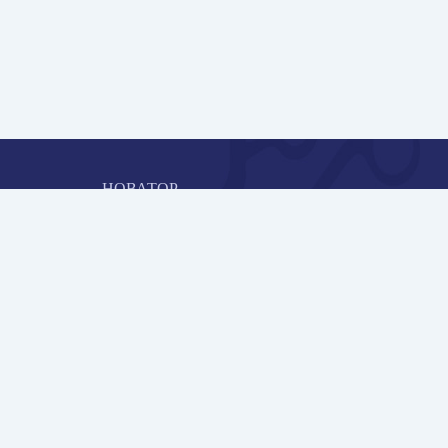
НОВАТОР
Коллективная блогоплатформа и площадка для
профессионального роста, обмена инновационными идеями 
решениями, передачи опыта и экспертной деятельности
работников образования в области современных стандартов
и технологий.
Редакционная политика
ОБРАТНАЯ СВЯЗЬ