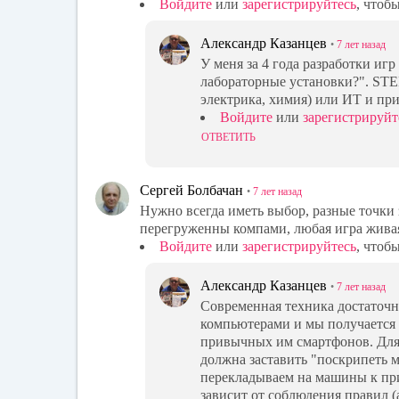
Войдите
или
зарегистрируйтесь
, чтоб
Александр Казанцев
•
7 лет
назад
У меня за 4 года разработки игр
лабораторные установки?". STE
электрика, химия) или ИТ и пр
Войдите
или
зарегистрируйт
ОТВЕТИТЬ
Сергей Болбачан
•
7 лет
назад
Нужно всегда иметь выбор, разные точки 
перегруженны компами, любая игра живая
Войдите
или
зарегистрируйтесь
, чтоб
Александр Казанцев
•
7 лет
назад
Современная техника достаточно
компьютерами и мы получается н
привычных им смартфонов. Для 
должна заставить "поскрипеть 
перекладываем на машины к при
зависит от соблюдения правил (