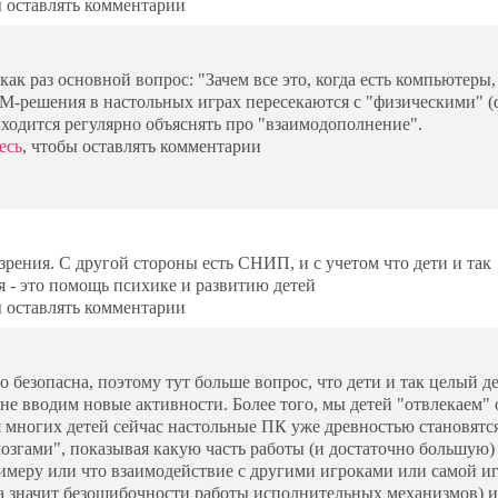
ы оставлять комментарии
 как раз основной вопрос: "Зачем все это, когда есть компьютеры,
M-решения в настольных играх пересекаются с "физическими" (
иходится регулярно объяснять про "взаимодополнение".
есь
, чтобы оставлять комментарии
зрения. С другой стороны есть СНИП, и с учетом что дети и так
 - это помощь психике и развитию детей
ы оставлять комментарии
 безопасна, поэтому тут больше вопрос, что дети и так целый де
е вводим новые активности. Более того, мы детей "отвлекаем" 
многих детей сейчас настольные ПК уже древностью становятся
мозгами", показывая какую часть работы (и достаточно большую)
меру или что взаимодействие с другими игроками или самой иг
а значит безошибочности работы исполнительных механизмов) и 