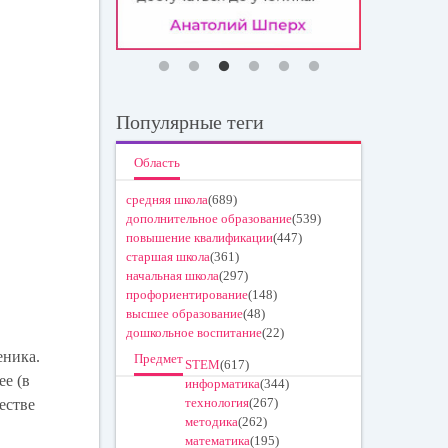
Популярные теги
Область
средняя школа
(689)
дополнительное образование
(539)
повышение квалификации
(447)
старшая школа
(361)
начальная школа
(297)
профориентирование
(148)
высшее образование
(48)
дошкольное воспитание
(22)
еника.
Предмет
STEM
(617)
ее (в
информатика
(344)
технология
(267)
естве
методика
(262)
математика
(195)