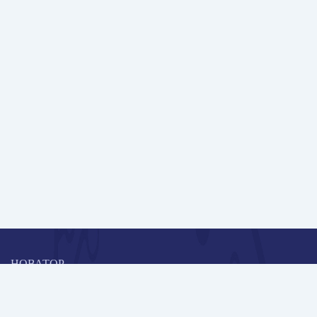
НОВАТОР
Коллективная блогоплатформа и площадка для профессионального
роста, обмена инновационными идеями и решениями, передачи
опыта и экспертной деятельности работников образования в