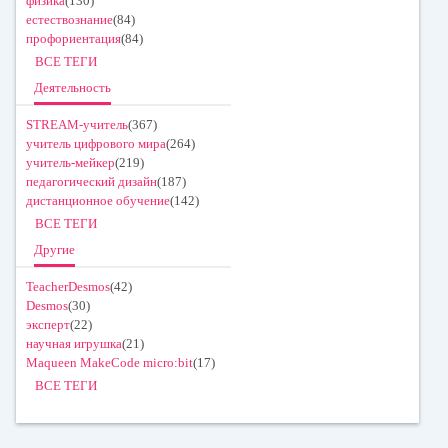
физика
(130)
естествознание
(84)
профориентация
(84)
ВСЕ ТЕГИ
Деятельность
STREAM-учитель
(367)
учитель цифрового мира
(264)
учитель-мейкер
(219)
педагогический дизайн
(187)
дистанционное обучение
(142)
ВСЕ ТЕГИ
Другие
TeacherDesmos
(42)
Desmos
(30)
эксперт
(22)
научная игрушка
(21)
Maqueen MakeCode micro:bit
(17)
ВСЕ ТЕГИ