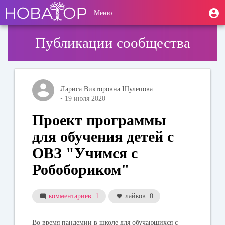
Перейти
User
М
Меню
к
Toggle
п
account
основному
navigation
содержанию
menu
Публикации сообщества
Лариса Викторовна Шулепова
• 19 июля 2020
Проект программы
для обучения детей с
ОВЗ "Учимся с
Робобориком"
комментариев: 1
лайков: 0
Во время пандемии в школе для обучающихся с