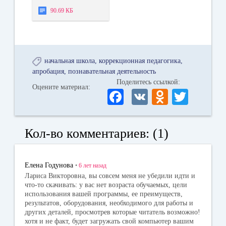
деятельность
90.69 КБ
начальная школа
коррекционная педагогика
апробация
познавательная деятельность
Поделитесь ссылкой:
Оцените материал:
Fa
V
O
T
ce
K
dn
wi
bo
ok
tte
Кол-во комментариев: (1)
ok
la
r
ss
Елена Годунова
•
6 лет
назад
ni
Лариса Викторовна, вы совсем меня не убедили идти и
что-то скачивать: у вас нет возраста обучаемых, цели
ki
использования вашей программы, ее преимуществ,
результатов, оборудования, необходимого для работы и
других деталей, просмотрев которые читатель возможно!
хотя и не факт, будет загружать свой компьютер вашим