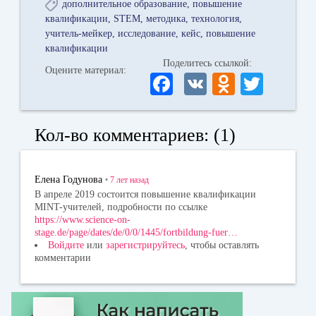
дополнительное образование
повышение
квалификации
STEM
методика
технология
учитель-мейкер
исследование
кейс
повышение
квалификации
Поделитесь ссылкой:
Оцените материал:
Fa
V
O
T
ce
K
dn
wi
bo
ok
tte
Кол-во комментариев: (1)
ok
la
r
ss
Елена Годунова
•
7 лет
назад
ni
В апреле 2019 состоится повышение квалификации
MINT-учителей, подробности по ссылке
ki
https://www.science-on-
stage.de/page/dates/de/0/0/1445/fortbildung-fuer…
Войдите
или
зарегистрируйтесь
, чтобы оставлять
комментарии