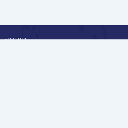
НОВАТОР
Коллективная блогоплатформа и площадка для профессионального
роста, обмена инновационными идеями и решениями, передачи
опыта и экспертной деятельности работников образования в
области современных стандартов и технологий.
Редакционная политика
Навигация
Новые пользователи
Публикации
Школа автора
Архив Галактики
Дискуссии
Участники
Партнерам
Контакты