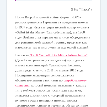
(Гёте "Фауст")
После Второй мировой войны формат «DIY»
распространился в Германии за пределами школы.
В 1957 году был выпущен первый номер журнала
«Selbst ist der Mann» (Сам себе мастер), а в 1960
году Bauhaus стал первым магазином оборудования
для решения этой целевой группы, предлагая как
материалы, так и инструменты под одной крышей.
Выставка
“Do It Yourself: Die Mitmach-Revolution”
(Делай сам: революция созидания) проходила в
музеях коммуникаций Франкфурта, Берлина,
Дортмунда с августа 2011 по апрель 2013 года.
Посещение экспозиции сопровождалось
образовательными занятиями по
разработанному
сценарию
, который позволял выяснить к какому
типу мейкера относятся посетители выставки,
знакомил школьников с историей преподавания
ручного труда в немецких школах, вводил
тематические понятия и термины, обучал активно