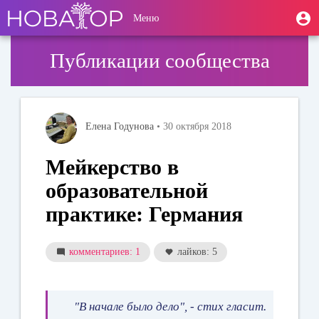
Перейти
User
М
Меню
к
Toggle
п
account
основному
navigation
содержанию
menu
Публикации сообщества
Елена Годунова
• 30 октября 2018
Мейкерство в
образовательной
практике: Германия
комментариев: 1
лайков: 5
"В начале было дело", - стих гласит.