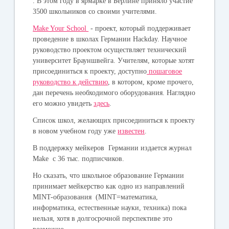
. В этом году в ярмарке в Берлине приняло участие
3500 школьников со своими учителями.
Make Your School
- проект, который поддерживает
проведение в школах Германии Hackday. Научное
руководство проектом осуществляет технический
университет Брауншвейга. Учителям, которые хотят
присоединиться к проекту, доступно
пошаговое
руководство к действию
, в котором, кроме прочего,
дан перечень необходимого оборудования. Наглядно
его можно увидеть
здесь
.
Список школ, желающих присоединиться к проекту
в новом учебном году уже
известен
.
В поддержку мейкеров Германии издается журнал
Make с 36 тыс. подписчиков.
Но сказать, что школьное образование Германии
принимает мейкерство как одно из направлений
MINT-образования (MINT=математика,
информатика, естественные науки, техника) пока
нельзя, хотя в долгосрочной перспективе это