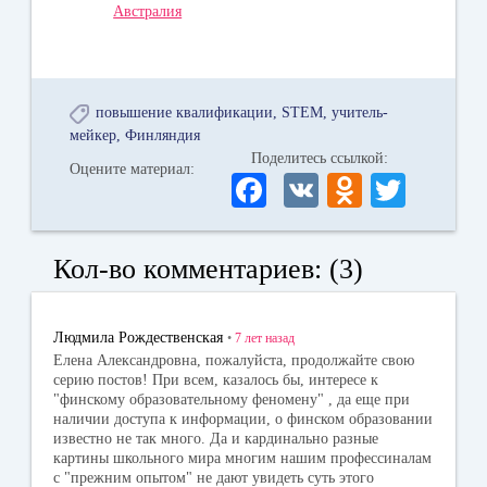
Австралия
повышение квалификации
STEM
учитель-
мейкер
Финляндия
Поделитесь ссылкой:
Оцените материал:
Fa
V
O
T
ce
K
dn
wi
bo
ok
tte
Кол-во комментариев: (3)
ok
la
r
ss
Людмила Рождественская
•
7 лет
назад
ni
Елена Александровна, пожалуйста, продолжайте свою
серию постов! При всем, казалось бы, интересе к
ki
"финскому образовательному феномену" , да еще при
наличии доступа к информации, о финском образовании
известно не так много. Да и кардинально разные
картины школьного мира многим нашим профессиналам
с "прежним опытом" не дают увидеть суть этого