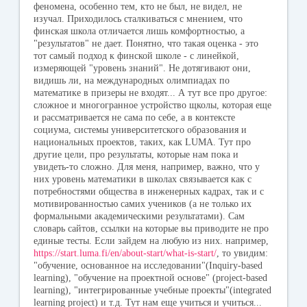
феномена, особенно тем, кто не был, не видел, не
изучал. Приходилось сталкиваться с мнением, что
финская школа отличается лишь комфортностью, а
"результатов" не дает. Понятно, что такая оценка - это
тот самый подход к финской школе - с линейкой,
измеряющей "уровень знаний". Не дотягивают они,
видишь ли, на международных олимпиадах по
математике в призеры не входят... А тут все про другое:
сложное и многогранное устройство щколы, которая еще
и рассматривается не сама по себе, а в контексте
социума, системы университетского образования и
национальных проектов, таких, как LUMA. Тут про
другие цели, про результаты, которые нам пока и
увидеть-то сложно. Для меня, например, важно, что у
них уровень математики в школах связывается как с
потребностями общества в инженерных кадрах, так и с
мотивированностью самих учеников (а не только их
формальными академическими результатами). Сам
словарь сайтов, ссылки на которые вы приводите не про
единые тесты. Если зайдем на любую из них. например,
https://start.luma.fi/en/about-start/what-is-start/
, то увидим:
"обучение, основанное на исследовании"(Inquiry-based
learning), "обучение на проектной основе" (project-based
learning), "интегрированные учебные проекты"(integrated
learning project) и т.д. Тут нам еще учиться и учиться...