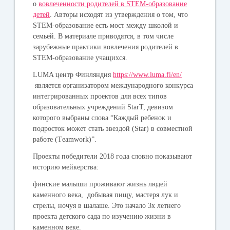
о
вовлеченности родителей в STEM-образование
детей
. Авторы исходят из утверждения о том, что
STEM-образование есть мост между школой и
семьей. В материале приводятся, в том числе
зарубежные практики вовлечения родителей в
STEM-образование учащихся.
LUMA центр Финляндия
https://www.luma.fi/en/
является организатором международного конкурса
интегрированных проектов для всех типов
образовательных учреждений StarT, девизом
которого выбраны слова “Каждый ребенок и
подросток может стать звездой (Star) в совместной
работе (Тeamwork)”.
Проекты победители 2018 года словно показывают
историю мейкерства:
финские малыши проживают жизнь людей
каменного века, добывая пищу, мастеря лук и
стрелы, ночуя в шалаше. Это начало 3х летнего
проекта детского сада по изучению жизни в
каменном веке.