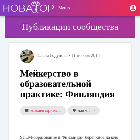
Перейти
User
М
Меню
к
Toggle
п
account
основному
navigation
содержанию
menu
Публикации сообщества
Елена Годунова
• 11 ноября 2018
Мейкерство в
образовательной
практике: Финляндия
комментариев: 3
лайков: 7
STEM-образование в Финляндии берет свое начало