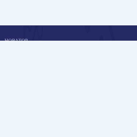
НОВАТОР
Коллективная блогоплатформа и площадка для профессионального
роста, обмена инновационными идеями и решениями, передачи
опыта и экспертной деятельности работников образования в
области современных стандартов и технологий.
Редакционная политика
Навигация
Новые пользователи
Публикации
Школа автора
Архив Галактики
Дискуссии
Участники
Партнерам
Контакты