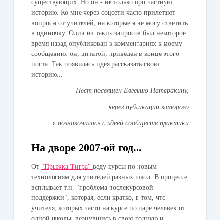
существующих. Но он - не только про частную
историю. Ко мне через соцсети часто прилетают
вопросы от учителей, на которые я не могу ответить
в одиночку. Один из таких запросов был некоторое
время назад опубликован в комментариях к моему
сообщению: он, цитатой, приведен в конце этого
поста. Так появилась идея рассказать свою
историю...
Пост посвящен Евгению Патаракину,
через публикации которого
я познакомилась с идеей сообществ практики
На дворе 2007-ой год...
От
"Прыжка Тигра"
веду курсы по новым
технологиям для учителей разных школ. В процессе
всплывает т.н. "проблема послекурсовой
поддержки", которая, если кратко, в том, что
учителя, которых часто на курсе по паре человек от
одной школы, вернувшись в свою родную и,