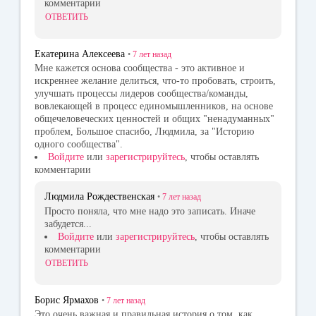
комментарии
ОТВЕТИТЬ
Екатерина Алексеева
•
7 лет
назад
Мне кажется основа сообщества - это активное и
искреннее желание делиться, что-то пробовать, строить,
улучшать процессы лидеров сообщества/команды,
вовлекающей в процесс единомышленников, на основе
общечеловеческих ценностей и общих "ненадуманных"
проблем, Большое спасибо, Людмила, за "Историю
одного сообщества".
Войдите
или
зарегистрируйтесь
, чтобы оставлять
комментарии
Людмила Рождественская
•
7 лет
назад
Просто поняла, что мне надо это записать. Иначе
забудется...
Войдите
или
зарегистрируйтесь
, чтобы оставлять
комментарии
ОТВЕТИТЬ
Борис Ярмахов
•
7 лет
назад
Это очень важная и правильная история о том, как