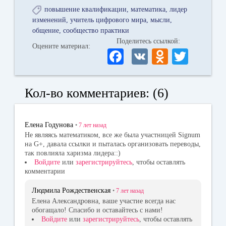
повышение квалификации
математика
лидер
изменений
учитель цифрового мира
мысли
общение
сообщество практики
Поделитесь ссылкой:
Оцените материал:
Fa
V
O
T
ce
K
dn
wi
bo
ok
tte
Кол-во комментариев: (6)
ok
la
r
ss
Елена Годунова
•
7 лет
назад
ni
Не являясь математиком, все же была участницей Signum
на G+, давала ссылки и пыталась организовать переводы,
ki
так повлияла харизма лидера::)
Войдите
или
зарегистрируйтесь
, чтобы оставлять
комментарии
Людмила Рождественская
•
7 лет
назад
Елена Александровна, ваше участие всегда нас
обогащало! Спасибо и оставайтесь с нами!
Войдите
или
зарегистрируйтесь
, чтобы оставлять