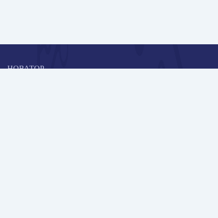
НОВАТОР
Коллективная блогоплатформа и площадка для профессионального
роста, обмена инновационными идеями и решениями, передачи
опыта и экспертной деятельности работников образования в
области современных стандартов и технологий.
Редакционная политика
Навигация
Новые пользователи
Публикации
Школа автора
Архив Галактики
Дискуссии
Участники
Партнерам
Контакты