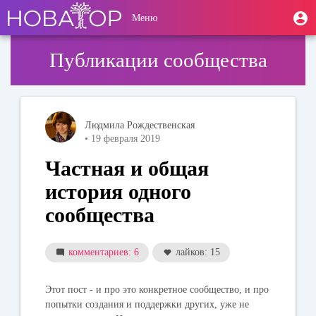
Перейти
User
М
Меню
к
Toggle
п
account
основному
navigation
содержанию
menu
Публикации сообщества
Людмила Рождественская
• 19 февраля 2019
Частная и общая
история одного
сообщества
комментариев: 6
лайков: 15
Этот пост - и про это конкретное сообщество, и про
попытки создания и поддержки других, уже не