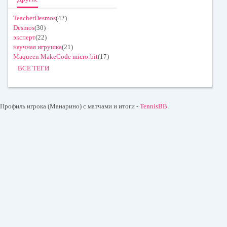
TeacherDesmos
(42)
Desmos
(30)
эксперт
(22)
научная игрушка
(21)
Maqueen MakeCode micro:bit
(17)
ВСЕ ТЕГИ
Профиль игрока (Манарино) с матчами и итоги -
TennisBB
.