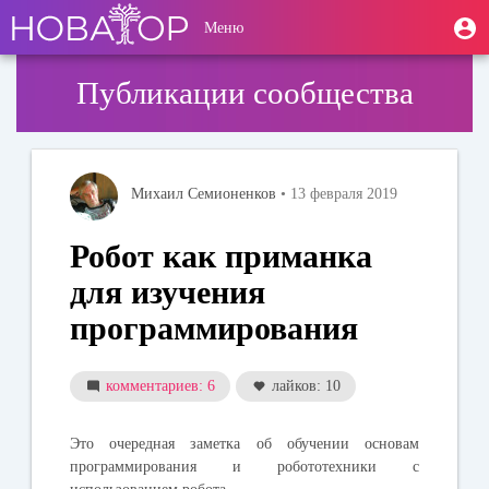
Перейти
User
М
Меню
к
Toggle
п
account
основному
navigation
содержанию
menu
Публикации сообщества
Михаил Семионенков
• 13 февраля 2019
Робот как приманка
для изучения
программирования
комментариев: 6
лайков: 10
Это очередная заметка об обучении основам
программирования и робототехники с