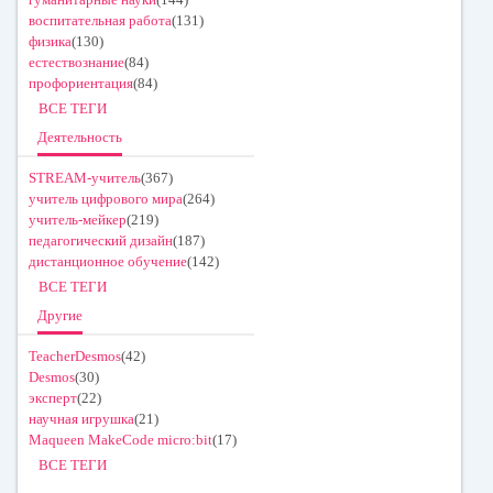
воспитательная работа
(131)
физика
(130)
естествознание
(84)
профориентация
(84)
ВСЕ ТЕГИ
Деятельность
STREAM-учитель
(367)
учитель цифрового мира
(264)
учитель-мейкер
(219)
педагогический дизайн
(187)
дистанционное обучение
(142)
ВСЕ ТЕГИ
Другие
TeacherDesmos
(42)
Desmos
(30)
эксперт
(22)
научная игрушка
(21)
Maqueen MakeCode micro:bit
(17)
ВСЕ ТЕГИ