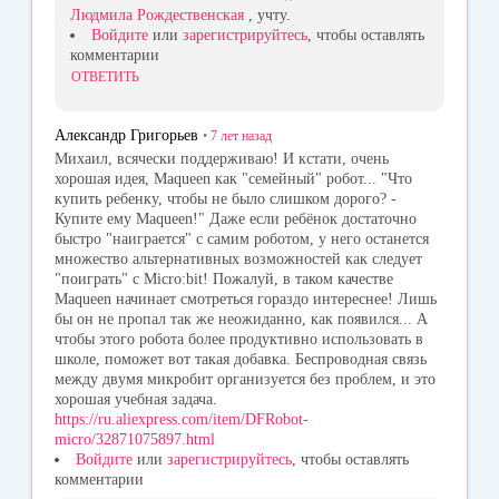
Людмила Рождественская
, учту.
Войдите
или
зарегистрируйтесь
, чтобы оставлять
комментарии
ОТВЕТИТЬ
Александр Григорьев
•
7 лет
назад
Михаил, всячески поддерживаю! И кстати, очень
хорошая идея, Maqueen как "семейный" робот... "Что
купить ребенку, чтобы не было слишком дорого? -
Купите ему Maqueen!" Даже если ребёнок достаточно
быстро "наиграется" с самим роботом, у него останется
множество альтернативных возможностей как следует
"поиграть" с Micro:bit! Пожалуй, в таком качестве
Maqueen начинает смотреться гораздо интереснее! Лишь
бы он не пропал так же неожиданно, как появился... А
чтобы этого робота более продуктивно использовать в
школе, поможет вот такая добавка. Беспроводная связь
между двумя микробит организуется без проблем, и это
хорошая учебная задача.
https://ru.aliexpress.com/item/DFRobot-
micro/32871075897.html
Войдите
или
зарегистрируйтесь
, чтобы оставлять
комментарии