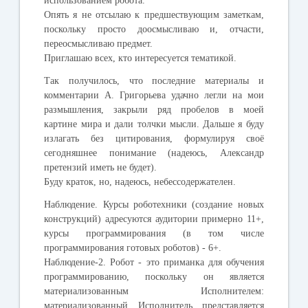
использованием робота.
Опять я не отсылаю к предшествующим заметкам,
поскольку просто доосмысливаю и, отчасти,
переосмысливаю предмет.
Приглашаю всех, кто интересуется тематикой.
Так получилось, что последние материалы и
комментарии А. Григорьева удачно легли на мои
размышления, закрыли ряд пробелов в моей
картине мира и дали толчки мысли. Дальше я буду
излагать без цитирования, формулируя своё
сегодняшнее понимание (надеюсь, Александр
претензий иметь не будет).
Буду краток, но, надеюсь, небессодержателен.
Наблюдение
. Курсы роботехники (создание новых
конструкций) адресуются аудитории примерно 11+,
курсы программирования (в том числе
программирования готовых роботов) - 6+.
Наблюдение-2
. Робот - это приманка для обучения
программированию
, поскольку он является
материализованным Исполнителем:
материализованный Исполнитель представляется