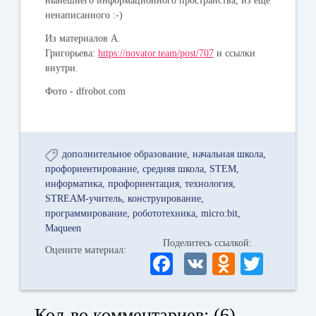
нынешнего информационного пространства, из ещё
ненаписанного :-)
Из материалов А.
Григорьева:
https://novator.team/post/707
и ссылки
внутри.
Фото - dfrobot.com
дополнительное образование
начальная школа
профориентирование
средняя школа
STEM
информатика
профориентация
технология
STREAM-учитель
конструирование
программирование
робототехника
micro:bit
Maqueen
Поделитесь ссылкой:
Оцените материал:
Fa
V
O
T
ce
K
dn
wi
bo
ok
tte
Кол-во комментариев: (6)