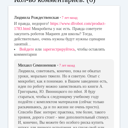
ok
la
r
ss
Людмила Рождественская
•
7 лет
назад
ni
И правда, недорого!
https://www.dfrobot.com/product-
1783.html
Микробиты у нас есть. Правда советуете
ki
закупить роботов Maqueen для школы? Тогда,
действительно, очень нужны будут нужны сценарии
занятий...
Войдите
или
зарегистрируйтесь
, чтобы оставлять
комментарии
Михаил Семионенков
•
7 лет
назад
Людмила, советовать, конечно, пока не обкатал
уроки, морально тяжело. Но я советую. Опыт с
микробит, как я понимаю. в Вашем заведении есть,
идеи по роботу можно заимствовать из книги А.
Григорьева, Ю. Винницкого по mbot. Я буду
стараться, чтобы к следующему учебному году
подойти с комплектом материалов (сейчас только
раскачиваюсь, да и по жизни не очень просто).
Спвсибо Вам: интерес практика, тем более, такого
уровня, дорого стоит - мне дополнительный стимул.
И, конечно, Вы можете без особого риска купить
штуку для личного испытания, на грузя свой или