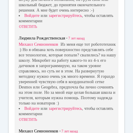
школьный бюджет, до принятия окончательного
решения. А мне будет очень интересно :-)
Войдите
или
зарегистрируйтесь
, чтобы оставлять
комментарии
ОТВЕТИТЬ
Людмила Рождественская
•
7 лет
назад
Михаил Семионенков
Из меня еще тот робототехник
:) Но я обязана хоть поверхностно представлять себе
все технологии, которые попали? свалились? на нашу
школу. Микробит на работу какого-то из 4-х его
датчиков я запрограммирую, на таком уровне
справляюсь, но суть не в этом. На развернутую
методику нужно очень уж много времени. Я гораздо
уверенней чувствую себя в координатной сетке
Desmos или Geogebra, предпочла бы лично сочинять
на этом поле. Но за мной еще целая большая школа и
учителя, которым нужна помощь. Поэтому надежда
только на новаторов :)
Войдите
или
зарегистрируйтесь
, чтобы оставлять
комментарии
ОТВЕТИТЬ
Михаил Семионенков
•
7 лет
назад