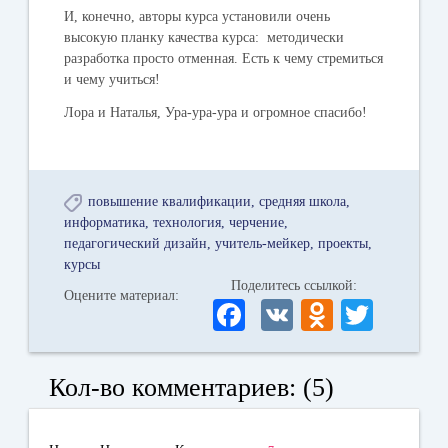
И, конечно, авторы курса установили очень
высокую планку качества курса: методически
разработка просто отменная. Есть к чему стремиться
и чему учиться!
Лора и Наталья, Ура-ура-ура и огромное спасибо!
повышение квалификации
средняя школа
информатика
технология
черчение
педагогический дизайн
учитель-мейкер
проекты
курсы
Поделитесь ссылкой:
Оцените материал:
Fa
V
O
T
ce
K
dn
wi
bo
ok
tte
Кол-во комментариев: (5)
ok
la
r
ss