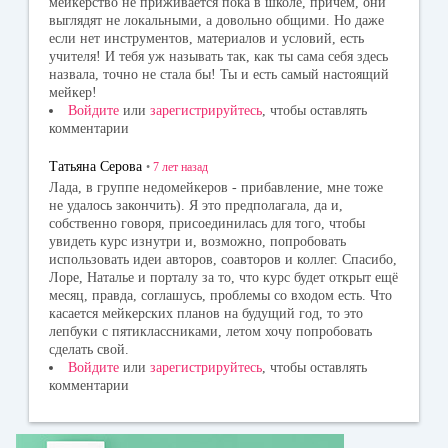
мейкерство не приживается пока в школе, причем, они
выглядят не локальными, а довольно общими. Но даже
если нет инструментов, материалов и условий, есть
учителя! И тебя уж называть так, как ты сама себя здесь
назвала, точно не стала бы! Ты и есть самый настоящий
мейкер!
Войдите
или
зарегистрируйтесь
, чтобы оставлять
комментарии
Татьяна Серова
•
7 лет
назад
Лада, в группе недомейкеров - прибавление, мне тоже
не удалось закончить). Я это предполагала, да и,
собственно говоря, присоединилась для того, чтобы
увидеть курс изнутри и, возможно, попробовать
использовать идеи авторов, соавторов и коллег. Спасибо,
Лоре, Наталье и порталу за то, что курс будет открыт ещё
месяц, правда, соглашусь, проблемы со входом есть. Что
касается мейкерских планов на будущий год, то это
лепбуки с пятиклассниками, летом хочу попробовать
сделать свой.
Войдите
или
зарегистрируйтесь
, чтобы оставлять
комментарии