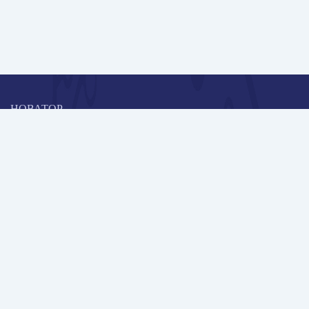
НОВАТОР
Коллективная блогоплатформа и площадка для профессионального
роста, обмена инновационными идеями и решениями, передачи
опыта и экспертной деятельности работников образования в
области современных стандартов и технологий.
Редакционная политика
Навигация
Новые пользователи
Публикации
Школа автора
Архив Галактики
Дискуссии
Участники
Партнерам