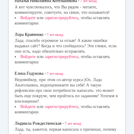
Наталья Николаевна Котельникова
•
7 лет
назад
ni
А вот чувствовалось, что Вы рядом - читаете,
комментируете, советуете, на связи, что называется!
ki
Войдите
или
зарегистрируйтесь
, чтобы оставлять
комментарии
Лора Кравченко
•
7 лет
назад
Лада, спасибо огромное за отзыв! А какие ошибки
выдавал сайт? Когда и что сообщалось? Эти глюки, если
они есть, надо обязательно исправлять.
Войдите
или
зарегистрируйтесь
, чтобы оставлять
комментарии
Елена Годунова
•
7 лет
назад
Недомейкер, при этом со-автор курса:)Ох, Лада
Анатольевна, недооцениваете вы себя! А такую
рефлексию про свои потребности написать- это может
быть еще покруче, чем пройтись по заданиям! Успехов в
воплощении!
Войдите
или
зарегистрируйтесь
, чтобы оставлять
комментарии
Людмила Рождественская
•
7 лет
назад
Лада, ты, кажется, первая написала о причинах, почему