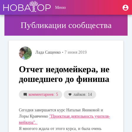
Перейти
User
М
Меню
к
Toggle
п
account
основному
navigation
содержанию
menu
Публикации сообщества
Лада Сащенко
• 7 июня 2019
Отчет недомейкера, не
дошедшего до финиша
комментариев: 5
лайков: 14
Сегодня завершается курс Натальи Яниковой и
Лоры Кравченко
"Проектная деятельность учителя-
мейкера".
Я многого ждала от этого курса, и была очень