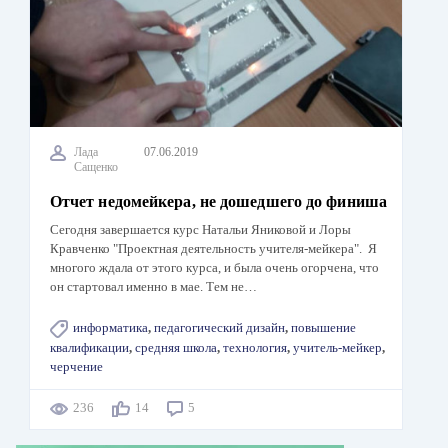
Лада
07.06.2019
Сащенко
Отчет недомейкера, не дошедшего до финиша
Сегодня завершается курс Натальи Яниковой и Лоры
Кравченко "Проектная деятельность учителя-мейкера". Я
многого ждала от этого курса, и была очень огорчена, что
он стартовал именно в мае. Тем не…
информатика
,
педагогический дизайн
,
повышение
квалификации
,
средняя школа
,
технология
,
учитель-мейкер
,
черчение
236
14
5