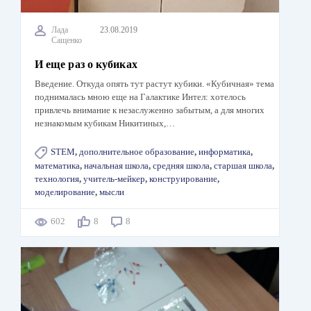
Лада
23.08.2019
Сащенко
И еще раз о кубиках
Введение. Откуда опять тут растут кубики. «Кубичная» тема
поднималась мною еще на Галактике Интел: хотелось
привлечь внимание к незаслуженно забытым, а для многих
незнакомым кубикам Никитиных,…
STEM
,
дополнительное образование
,
информатика
,
математика
,
начальная школа
,
средняя школа
,
старшая школа
,
технология
,
учитель-мейкер
,
конструирование
,
моделирование
,
мысли
602
8
8