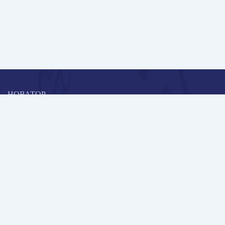
НОВАТОР
Коллективная блогоплатформа и площадка для профессионального
роста, обмена инновационными идеями и решениями, передачи
опыта и экспертной деятельности работников образования в
области современных стандартов и технологий.
Редакционная политика
Навигация
Новые пользователи
Публикации
Школа автора
Архив Галактики
Дискуссии
Участники