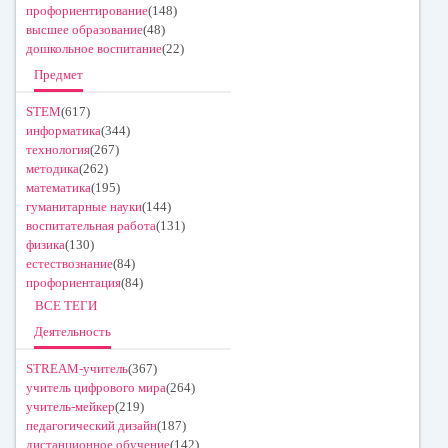
профориентирование
(148)
высшее образование
(48)
дошкольное воспитание
(22)
Предмет
STEM
(617)
информатика
(344)
технология
(267)
методика
(262)
математика
(195)
гуманитарные науки
(144)
воспитательная работа
(131)
физика
(130)
естествознание
(84)
профориентация
(84)
ВСЕ ТЕГИ
Деятельность
STREAM-учитель
(367)
учитель цифрового мира
(264)
учитель-мейкер
(219)
педагогический дизайн
(187)
дистанционное обучение
(142)