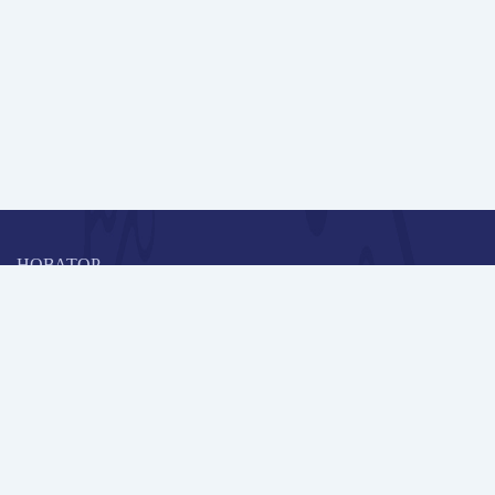
НОВАТОР
Коллективная блогоплатформа и площадка для профессионального
роста, обмена инновационными идеями и решениями, передачи
опыта и экспертной деятельности работников образования в
области современных стандартов и технологий.
Редакционная политика
Навигация
Новые пользователи
Публикации
Школа автора
Архив Галактики