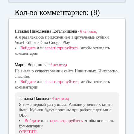
bo
ok
tte
Кол-во комментариев: (8)
ok
la
r
ss
Наталья Николаевна Котельникова
•
6 лет
назад
ni
А я развлекаюсь приложением виртуальныe кубики
Voxel Editor 3D на Google Play
ki
Войдите
или
зарегистрируйтесь
, чтобы оставлять
комментарии
Мария Воронцова
•
6 лет
назад
Не знала о существовании сайта Никитиных. Интересно,
спасибо.
Войдите
или
зарегистрируйтесь
, чтобы оставлять
комментарии
Татьяна Панкова
•
6 лет
назад
Я тоже первый раз узнала. Раньше у меня их книга
была. Кубики будут полезны при работе с детьми с
ОВЗ.
Войдите
или
зарегистрируйтесь
, чтобы оставлять
комментарии
ОТВЕТИТЬ