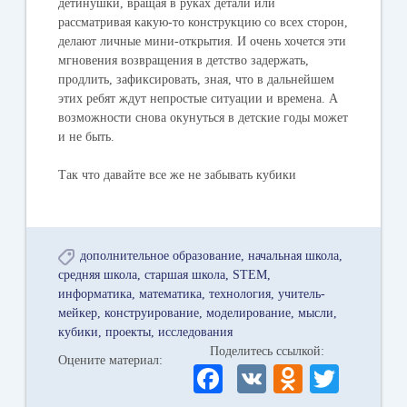
детинушки, вращая в руках детали или
рассматривая какую-то конструкцию со всех сторон,
делают личные мини-открытия. И очень хочется эти
мгновения возвращения в детство задержать,
продлить, зафиксировать, зная, что в дальнейшем
этих ребят ждут непростые ситуации и времена. А
возможности снова окунуться в детские годы может
и не быть.
Так что давайте все же не забывать кубики
дополнительное образование
начальная школа
средняя школа
старшая школа
STEM
информатика
математика
технология
учитель-
мейкер
конструирование
моделирование
мысли
кубики
проекты
исследования
Поделитесь ссылкой:
Оцените материал:
Fa
V
O
T
ce
K
dn
wi