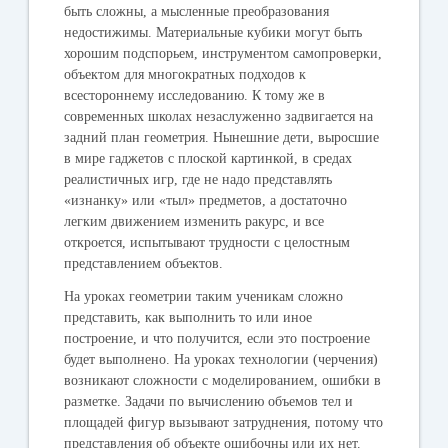
быть сложны, а мысленные преобразования
недостижимы. Материальные кубики могут быть
хорошим подспорьем, инструментом самопроверки,
объектом для многократных подходов к
всестороннему исследованию. К тому же в
современных школах незаслуженно задвигается на
задний план геометрия. Нынешние дети, выросшие
в мире гаджетов с плоской картинкой, в средах
реалистичных игр, где не надо представлять
«изнанку» или «тыл» предметов, а достаточно
легким движением изменить ракурс, и все
откроется, испытывают трудности с целостным
представлением объектов.
На уроках геометрии таким ученикам сложно
представить, как выполнить то или иное
построение, и что получится, если это построение
будет выполнено. На уроках технологии (черчения)
возникают сложности с моделированием, ошибки в
разметке. Задачи по вычислению объемов тел и
площадей фигур вызывают затруднения, потому что
представления об объекте ошибочны или их нет.