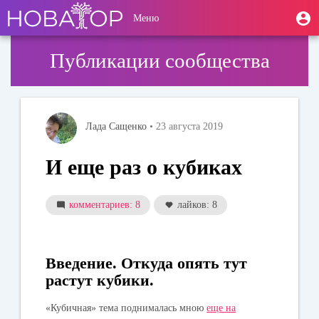
Перейти
User
М
Меню
к
Toggle
п
account
основному
navigation
содержанию
menu
Публикации сообщества
Лада Сащенко
• 23 августа 2019
И еще раз о кубиках
комментариев: 8
лайков: 8
Введение. Откуда опять тут
растут кубики.
«Кубичная» тема поднималась мною
еще на