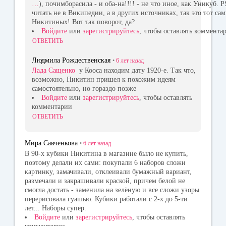
…
), почимборасила - и оба-на!!!! - не что иное, как Уникуб. 
читать не в Википедии, а в других источниках, так это тот с
Никитиных! Вот так поворот, да?
Войдите
или
зарегистрируйтесь
, чтобы оставлять коммента
ОТВЕТИТЬ
Людмила Рождественская
•
6 лет
назад
Лада Сащенко
у Кооса находим дату 1920-е. Так что,
возможно, Никитин пришел к похожим идеям
самостоятельно, но гораздо позже
Войдите
или
зарегистрируйтесь
, чтобы оставлять
комментарии
ОТВЕТИТЬ
Мира Савченкова
•
6 лет
назад
В 90-х кубики Никитина в магазине было не купить,
поэтому делали их сами: покупали 6 наборов сложи
картинку, замачивали, отклеивали бумажный вариант,
размечали и закрашивали краской, причем белой не
смогла достать - заменила на зелёную и все сложи узоры
перерисовала гуашью. Кубики работали с 2-х до 5-ти
лет... Наборы супер.
Войдите
или
зарегистрируйтесь
, чтобы оставлять