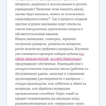
материала, разрешено к использованию в детских
учреждениях? Насколько легко наносить краску,
сколько будет высыхать, можно ли использовать
самоклеящуюся пленку? Так в процессе создания
простых игрушек школьники ищут ответы на
совсем неигрушечные практические вопросы и
обучаются полезным навыкам.
Немало математики, геометрии, черчения:
построение разверток, разметка на материале,
расчет количества требуемого материала. Изучение
уже имеющихся примеров наборов кубиков (
на
сайтах производителей
,
на сайте Никитиных
),
придумывание собственных. Взаимодействие с
непедагогическим персоналом школы (рабочим по
обслуживанию здания, завхозом) и сторонними
организациями (договоренности о материале —
отходах производства, или субботник в обмен на
материалы, или обработка материалов
промышленным способом). Опрос семей на
предмет пожертвования для школьных нужд
разукомплектованных или «переросших» своих