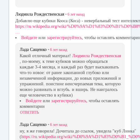
Людмила Рождественская
•
6 лет
назад
Добавлю еще кубики Кооса (Коса) - невербальный тест интеллект
https://ru.wikipedia.org/wiki/%D0%9A%D1%83%D0%B1%D
…
Войдите
или
зарегистрируйтесь
, чтобы оставлять комментари
Лада Сащенко
•
6 лет
назад
Какой отличный материал!
Людмила Рождественская
, по-моему, к теме кубиков можно обращаться
каждые 3-4 месяца, и каждый раз будет выскакивать
что-то новое: от ранее закопанной глубоко или
незамеченной информации, до новых приложений и
упражнений. поистине неисчерпаемая тема, которую
можно развивать и вглубь. и вширь. Не наигралось
еще человечество в кубики)
Войдите
или
зарегистрируйтесь
, чтобы оставлять
комментарии
ОТВЕТИТЬ
Лада Сащенко
•
6 лет
назад
ну, я же говорила! Дочитала до ссылок, увидела "куб Линка"
(
https://ru.wikipedia.org/wiki/%D0%9A%D1%83%D0%B1