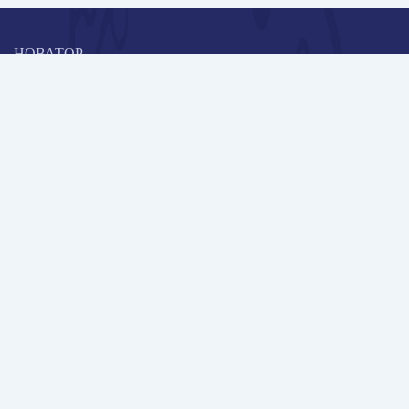
НОВАТОР
Коллективная блогоплатформа и площадка для профессионального
роста, обмена инновационными идеями и решениями, передачи
опыта и экспертной деятельности работников образования в
области современных стандартов и технологий.
Редакционная политика
Навигация
Новые пользователи
Публикации
Школа автора
Архив Галактики
Дискуссии
Участники
Партнерам
Контакты
Всего пользователей: