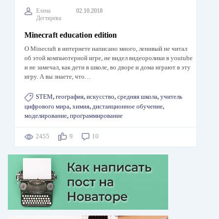
Елена
02.10.2018
Дегтярева
Minecraft education edition
О Minecraft в интернете написано много, ленивый не читал
об этой компьютерной игре, не видел видеоролики в youtube
и не замечал, как дети в школе, во дворе и дома играют в эту
игру. А вы знаете, что…
STEM
,
география
,
искусство
,
средняя школа
,
учитель
цифрового мира
,
химия
,
дистанционное обучение
,
моделирование
,
программирование
2455
9
10