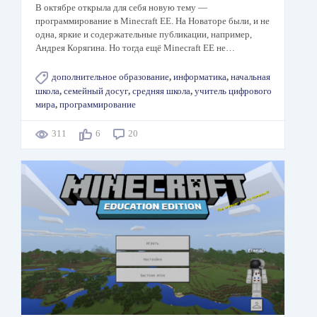
В октябре открыла для себя новую тему —
программирование в Minecraft EE. На Новаторе были, и не
одна, яркие и содержательные публикации, например,
Андрея Корягина. Но тогда ещё Minecraft EE не…
дополнительное образование
,
информатика
,
начальная
школа
,
семейный досуг
,
средняя школа
,
учитель цифрового
мира
,
программирование
311
6
20