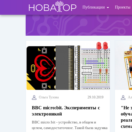
Перейти
User
Публикации
Проекты
к
основному
account
содержанию
menu
Ольга Тузова
29.10.2019
Ал
BBC micro:bit. Эксперименты с
"Не 
электроникой
обуч
реал
BBC micro:bit - устройство, в общем и
схем
целом, самодостаточное. Такой была задумка