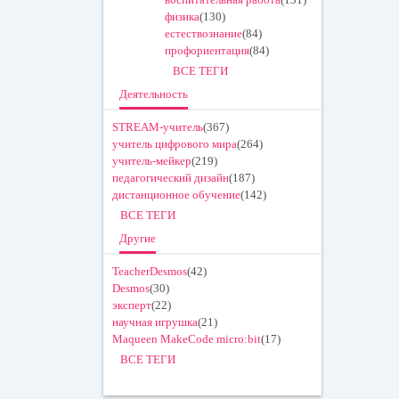
физика
(130)
естествознание
(84)
профориентация
(84)
ВСЕ ТЕГИ
Деятельность
STREAM-учитель
(367)
учитель цифрового мира
(264)
учитель-мейкер
(219)
педагогический дизайн
(187)
дистанционное обучение
(142)
ВСЕ ТЕГИ
Другие
TeacherDesmos
(42)
Desmos
(30)
эксперт
(22)
научная игрушка
(21)
Maqueen MakeCode micro:bit
(17)
ВСЕ ТЕГИ