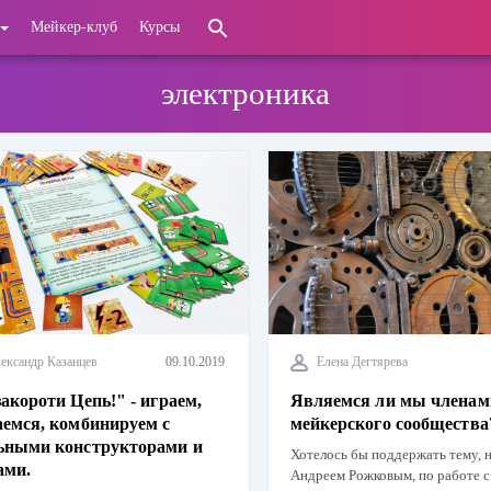
Мейкер-клуб
Курсы
электроника
ександр Казанцев
09.10.2019
Елена Дегтярева
закороти Цепь!" - играем,
Являемся ли мы членам
аемся, комбинируем с
мейкерского сообщества
ьными конструкторами и
Хотелось бы поддержать тему, 
ами.
Андреем Рожковым, по работе 