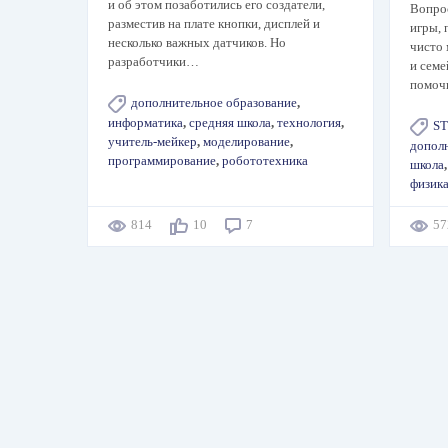
и об этом позаботились его создатели,
Вопрос
разместив на плате кнопки, дисплей и
игры, 
несколько важных датчиков. Но
чисто 
разработчики…
и семе
помочь
дополнительное образование
,
информатика
,
средняя школа
,
технология
,
S
учитель-мейкер
,
моделирование
,
допол
программирование
,
робототехника
школа
физик
814
10
7
5