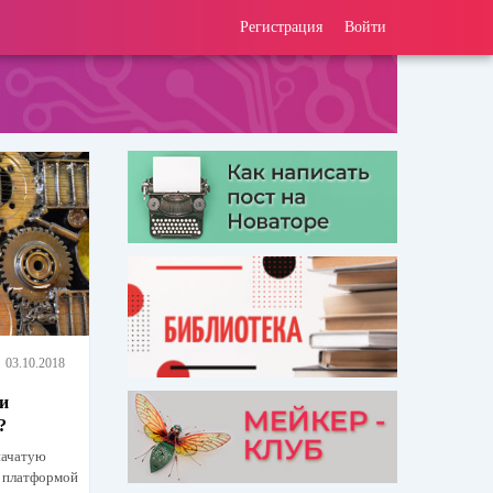
Регистрация
Войти
03.10.2018
и
?
начатую
с платформой