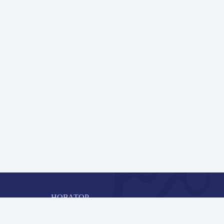
НОВАТОР
Коллективная блогоплатформа и площадка для
профессионального роста, обмена инновационными идеями 