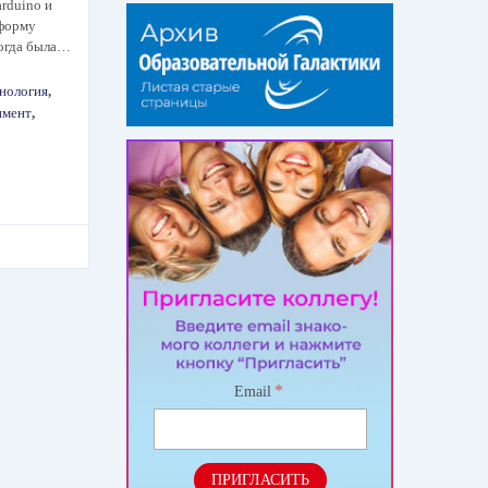
arduino и
форму
когда была…
нология
,
имент
,
*
Email
ПРИГЛАСИТЬ