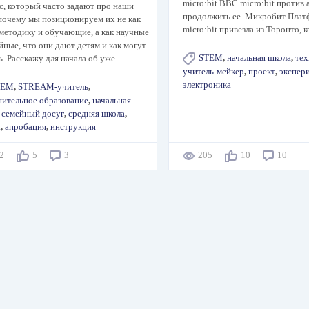
micro:bit BBC micro:bit против 
, который часто задают про наши
продолжить ее. Микробит Плат
почему мы позиционируем их не как
micro:bit привезла из Торонто, 
методику и обучающие, а как научные
йные, что они дают детям и как могут
STEM
,
начальная школа
,
тех
. Расскажу для начала об уже…
учитель-мейкер
,
проект
,
экспер
электроника
TEM
,
STREAM-учитель
,
нительное образование
,
начальная
,
семейный досуг
,
средняя школа
,
а
,
апробация
,
инструкция
72
5
3
205
10
10