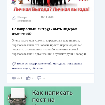
Шапиро
10.11.2018
Константин
Не напрасный ли труд - быть лидером
изменений?
Очень часто мои коллеги, директора и завучи школ,
образовательные технологи, просто неравнодушные
педагоги, стремящиеся что-либо изменить в своей
образовательной организации, опускают руки и говорят…
конкурс
,
лидер изменений
,
методика
,
повышение
квалификации
,
общение
324
9
17