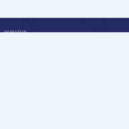
НОВАТОР
Коллективная блогоплатформа и площадка для профессионального
роста, обмена инновационными идеями и решениями, передачи
опыта и экспертной деятельности работников образования в
области современных стандартов и технологий.
Редакционная политика
Навигация
Новые пользователи
Публикации
Школа автора
Архив Галактики
Дискуссии
Участники
Партнерам
Контакты