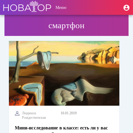
Перейти
User
М
Меню
к
Toggle
п
account
основному
navigation
содержанию
menu
смартфон
Людмила
16.01.2019
Рождественская
Мини-исследование в классе: есть ли у вас