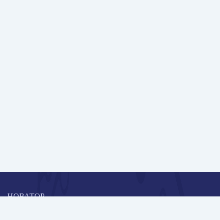
НОВАТОР
Коллективная блогоплатформа и площадка для профессионального
роста, обмена инновационными идеями и решениями, передачи