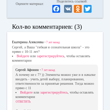
Поделитесь ссылкой:
Оцените материал:
Fa
V
O
T
ce
K
dn
wi
bo
ok
tte
Кол-во комментариев: (3)
ok
la
r
ss
Екатерина Алексеева
•
7 лет
назад
ni
Сергей, а Ваша "гибкая и сознательная школа" - это
прямо с 10-11 лет?
ki
Войдите
или
зарегистрируйтесь
, чтобы оставлять
комментарии
Сергей Афонин
•
7 лет
назад
А почему не с 7? )) Элементы можно уже и в началке
вводить - учить детей выбору, планированию,
ответственности за принятые решения. Тогда можно
прямо с 11
Войдите
или
зарегистрируйтесь
, чтобы оставлять
комментарии
ОТВЕТИТЬ