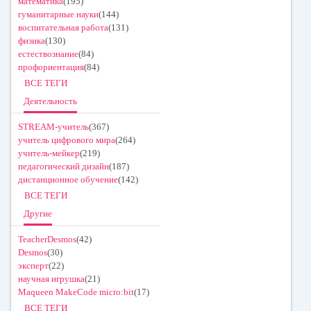
математика
(195)
гуманитарные науки
(144)
воспитательная работа
(131)
физика
(130)
естествознание
(84)
профориентация
(84)
ВСЕ ТЕГИ
Деятельность
STREAM-учитель
(367)
учитель цифрового мира
(264)
учитель-мейкер
(219)
педагогический дизайн
(187)
дистанционное обучение
(142)
ВСЕ ТЕГИ
Другие
TeacherDesmos
(42)
Desmos
(30)
эксперт
(22)
научная игрушка
(21)
Maqueen MakeCode micro:bit
(17)
ВСЕ ТЕГИ