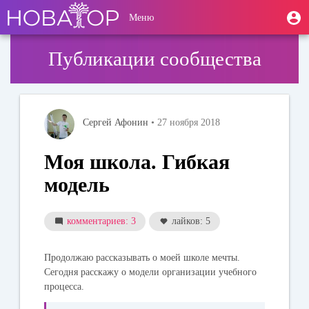
Перейти
User
М
Меню
к
Toggle
п
account
основному
navigation
содержанию
menu
Публикации сообщества
Сергей Афонин
• 27 ноября 2018
Моя школа. Гибкая
модель
комментариев: 3
лайков: 5
Продолжаю рассказывать о моей школе мечты.
Сегодня расскажу о модели организации учебного
процесса.