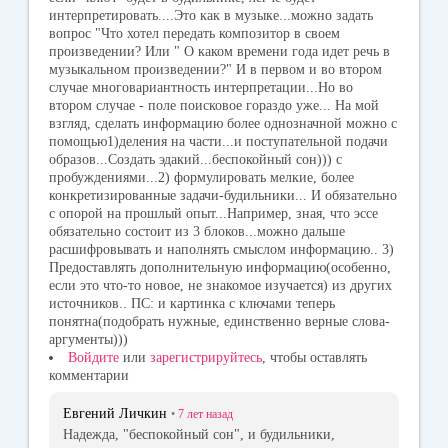
интерпретировать....Это как в музыке...можно задать
вопрос "Что хотел передать композитор в своем
произведении? Или " О каком времени года идет речь в
музыкальном произведении?" И в первом и во втором
случае многовариантность интерпретации...Но во
втором случае - поле поисковое гораздо уже... На мой
взгляд, сделать информацию более однозначной можно с
помощью1)деления на части...и поступательной подачи
образов...Создать эдакий...беспокойный сон))) с
пробуждениями...2) формулировать мелкие, более
конкретизированные задачи-будильники... И обязательно
с опорой на прошлый опыт...Например, зная, что эссе
обязательно состоит из 3 блоков...можно дальше
расшифровывать и наполнять смыслом информацию.. 3)
Предоставлять дополнительную информацию(особенно,
если это что-то новое, не знакомое изучается) из других
источников.. ПС: и картинка с ключами теперь
понятна(подобрать нужные, единственно верные слова-
аргументы)))
Войдите
или
зарегистрируйтесь
, чтобы оставлять
комментарии
Евгений Личкин
•
7 лет
назад
Надежда, "беспокойный сон", и будильники,