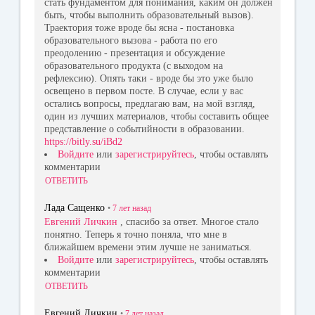
стать фундаментом для понимания, каким он должен
быть, чтобы выполнить образовательный вызов).
Траектория тоже вроде бы ясна - постановка
образовательного вызова - работа по его
преодолению - презентация и обсуждение
образовательного продукта (с выходом на
рефлексию). Опять таки - вроде бы это уже было
освещено в первом посте. В случае, если у вас
остались вопросы, предлагаю вам, на мой взгляд,
один из лучших материалов, чтобы составить общее
представление о событийности в образовании.
https://bitly.su/iBd2
Войдите
или
зарегистрируйтесь
, чтобы оставлять
комментарии
ОТВЕТИТЬ
Лада Сащенко
•
7 лет
назад
Евгений Личкин
, спасибо за ответ. Многое стало
понятно. Теперь я точно поняла, что мне в
ближайшем времени этим лучше не заниматься.
Войдите
или
зарегистрируйтесь
, чтобы оставлять
комментарии
ОТВЕТИТЬ
Евгений Личкин
•
7 лет
назад