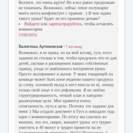
Коллеги, это очень круто! Но я все равно продолжаю
не понимать. Возможно, сейчас левое полушарие
моего мозга конфликтует с правым. :) В чем задача
такого урока? Будет ли его принятие детьми?
Войдите
или
зарегистрируйтесь
, чтобы оставлять
комментарии
ОТВЕТИТЬ
Валентина Артимовская
•
7 лет
назад
Возможно, я не права, но на мой взгляд, суть этого
задания не столько в том, чтобы придумать что-то для
детей, сколько в расширении наших собственных
границ, ухода от шаблонного восприятия урока.
Просто эксперимент и вызов. У моих товарищей по
команде может быть иное видение нашего продукта
(к слову, основной вклад в него внесла не я), опишу
только свой опыт и его рефлексию. Я не люблю
структурированность, четкий план и заведомо
реализуемые цели. Мне нравится поиск,
спонтанность, путь к цели. Поэтому это задание для
меня :) Мы создали документ в Гугл и накидали туда
идеи с комментариями. По итогу мы сошлись во
мнении, что это, скорее, концепт урока: его трудно
уместить в 40 минут и трудно провести на не
подготовленной аудитории. Но!!!! Произошло: 1.