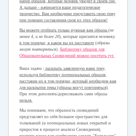
набор образов, которые человек увидит в своём сне.
А дальше - начинается ваше педагогическое
творчество. Вам необходимо представить свою тему
при помощи составления снов из этих образов!
Вы можете отобрать только нужные вам образы
(
не
менее
4
, и не более
20
), которые приснятся человеку
в том порядке, в каком вы их расставите
(
образы
могут повторяться
).
Библиотеку образов для
Образовательных Сновидений можно посетить тут.
Ваша задача -
раскрыть заявленную вами тему,
используя библиотеку потенциальных образов,
расставив их в том порядке, который необходим вам
для раскрытия темы (образы могут повторяться)
.
При этом дополнять\дорисовывать сами образы
нельзя.
Мы понимаем, что образность сновидений
представляет из себя большое пространство для
толкований (и потенциальных новых открытий и
приростов в процессе анализа Сновидения),
поэтому
также вам необходимо сделать "Будильник"