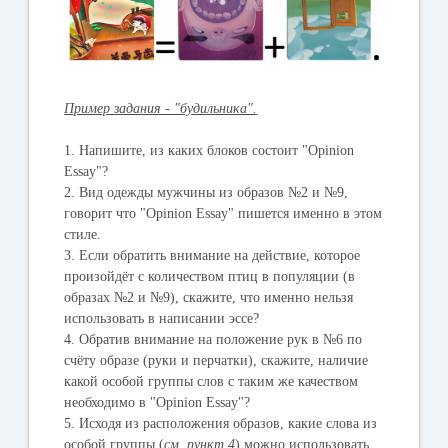
Пример задания - "будильника".
1.
Напишите, из каких блоков состоит "Opinion
Essay"?
2.
Вид одежды мужчины из образов №2 и №9,
говорит что "Opinion Essay" пишется именно в этом
стиле.
3.
Если обратить внимание на действие, которое
произойдёт с количеством птиц в популяции (в
образах №2 и №9), скажите, что именно нельзя
использовать в написании эссе?
4.
Обратив внимание на положение рук в №6 по
счёту образе (руки и перчатки), скажите, наличие
какой особой группы слов с таким же качеством
необходимо в "Opinion Essay"?
5.
Исходя из расположения образов, какие слова из
особой группы (
см. пункт 4
) можно использовать