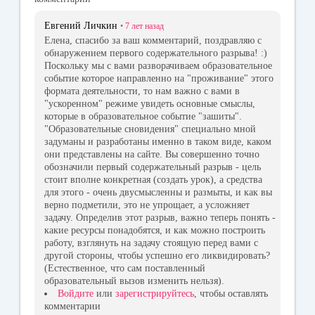
Евгений Личкин
•
7 лет
назад
Елена, спасибо за ваш комментарий, поздравляю с
обнаружением первого содержательного разрыва! :)
Поскольку мы с вами разворачиваем образовательное
событие которое направленно на "проживание" этого
формата деятельности, то нам важно с вами в
"ускоренном" режиме увидеть основные смыслы,
которые в образовательное событие "зашиты".
"Образовательные сновидения" специально мной
задуманы и разработаны именно в таком виде, каком
они представлены на сайте. Вы совершенно точно
обозначили первый содержательный разрыв - цель
стоит вполне конкретная (создать урок), а средства
для этого - очень двусмысленны и размыты, и как вы
верно подметили, это не упрощает, а усложняет
задачу. Определив этот разрыв, важно теперь понять -
какие ресурсы понадобятся, и как можно построить
работу, взглянуть на задачу стоящую перед вами с
другой стороны, чтобы успешно его ликвидировать?
(Естественное, что сам поставленный
образовательный вызов изменить нельзя).
Войдите
или
зарегистрируйтесь
, чтобы оставлять
комментарии