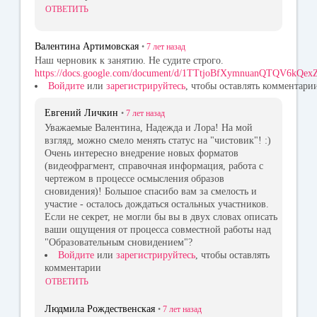
ОТВЕТИТЬ
Валентина Артимовская
•
7 лет
назад
Наш черновик к занятию. Не судите строго.
https://docs.google.com/document/d/1TTtjoBfXymnuanQTQV6kQ
Войдите
или
зарегистрируйтесь
, чтобы оставлять комментари
Евгений Личкин
•
7 лет
назад
Уважаемые Валентина, Надежда и Лора! На мой
взгляд, можно смело менять статус на "чистовик"! :)
Очень интересно внедрение новых форматов
(видеофрагмент, справочная информация, работа с
чертежом в процессе осмысления образов
сновидения)! Большое спасибо вам за смелость и
участие - осталось дождаться остальных участников.
Если не секрет, не могли бы вы в двух словах описать
ваши ощущения от процесса совместной работы над
"Образовательным сновидением"?
Войдите
или
зарегистрируйтесь
, чтобы оставлять
комментарии
ОТВЕТИТЬ
Людмила Рождественская
•
7 лет
назад