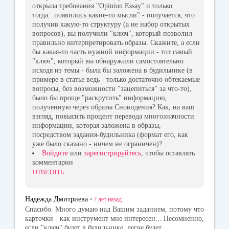
открыла требования "Opinion Essay" и только
тогда...появились какие-то мысли" - получается, что
получив какую-то структуру (а не набор открытых
вопросов), вы получили "ключ", который позволил
правильно интерпретировать образы. Скажите, а если
бы какая-то часть нужной информации - тот самый
"ключ", который вы обнаружили самостоятельно
исходя из темы - была бы заложена в будильнике (в
примере в статье ведь - только достаточно обтекаемые
вопросы, без возможности "зацепиться" за что-то),
было бы проще "раскрутить" информацию,
полученную через образы Сновидения? Как, на ваш
взгляд, повысить процент перевода многозначности
информации, которая заложена в образы,
посредством задания-будильника (формат его, как
уже было сказано - ничем не ограничен)?
Войдите
или
зарегистрируйтесь
, чтобы оставлять
комментарии
ОТВЕТИТЬ
Надежда Дмитриева
•
7 лет
назад
Спасибо. Много думаю над Вашим заданием, потому что
карточки - как инструмент мне интересен... Несомненно,
если "ключ" будет в будильнике, легче будет