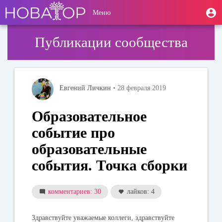
Перейти
User
М
Меню
к
Toggle
п
account
основному
navigation
содержанию
menu
Публикации сообщества
Евгений Личкин
• 28 февраля 2019
Образовательное
событие про
образовательные
события. Точка сборки
комментариев: 30
лайков: 4
Здравствуйте уважаемые коллеги, здравствуйте