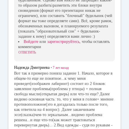
будильником. Однако вам никто не запрещает каким-
то образом разбить\разметить эти блоки внутри
сновидения (формат его презентации никак не
ограничен), или составить "блочный" будильник (чей
формат вы тоже определяете сами). Всё, кроме рамок,
обозначенных вызовом, и планируемого результата
(показать "образовательный сон" + будильник-
задание к нему) определяется вами лично :)
Войдите
или
зарегистрируйтесь
, чтобы оставлять
комментарии
ОТВЕТИТЬ
Надежда Дмитриева
•
7 лет
назад
Вот так я примерно поняла задание 1. Начало, которое в
общем-то еще не понятное...к чему меня
приведет(изображен лабиринт) состоит из 2 блоков:
заявление проблемы(проблема у птицы) + полная
свобода мысли(открытая дверь) или что-то еще? Далее
видимо основная часть: то, что у меня в голове+ мнение
противоположное(это я догадалась только после того,
как ответила на 4 вопрос). Далее заканчиваем
эссе(сказка)чем-то зеркальным...видимо проблема
решена...и еще что-то(как может трактоваться
перевернутая дверь)... 2.Вид одежды - судя по рукавам -