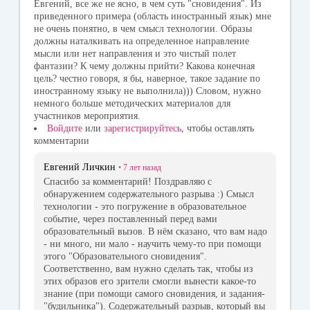
ni
Евгений, все же не ясно, в чем суть "сновидения". Из
приведенного примера (область иностранный язык) мне
ki
не очень понятно, в чем смысл технологии. Образы
должны наталкивать на определенное направление
мысли или нет направления и это чистый полет
фантазии? К чему должны прийти? Какова конечная
цель? честно говоря, я бы, наверное, такое задание по
иностранному языку не выполнила))) Словом, нужно
немного больше методических материалов для
участников мероприятия.
Войдите
или
зарегистрируйтесь
, чтобы оставлять
комментарии
Евгений Личкин
•
7 лет
назад
Спасибо за комментарий! Поздравляю с
обнаружением содержательного разрыва :) Смысл
технологии - это погружение в образовательное
событие, через поставленный перед вами
образовательный вызов. В нём сказано, что вам надо
- ни много, ни мало - научить чему-то при помощи
этого "Образовательного сновидения".
Соответственно, вам нужно сделать так, чтобы из
этих образов его зрители смогли вынести какое-то
знание (при помощи самого сновидения, и задания-
"будильника"). Содержательный разрыв, который вы