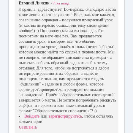
Евгений Личкин
•
7 лет
назад
Людмила, здравствуйте! Во-первых, благодарю вас за
такое деятельностное участие! Риск, как мне кажется,
совершенно оправдан - получился прекрасный урок
(и как вы интересно осмыслили тему сновидений
вообще!) :) По поводу смысла вызова - давайте
посмотрим на него ещё раз. Вам предлагается
составить урок, в котором всё, что обычно
происходит на уроке, подаётся только через "образы",
которые можно найти по ссылке в первом посте. Мы
не говорим, не обращаем внимание на примеры - а
пытаемся собрать образный ряд, который к этому
отсылает. Для того, чтобы не погружаться в дебри
интерпретирования этих образов, а вынести
полноценные знания, вам предлагается создать
"будильник" - задание в любой форме, которое
формирует\проверяет\контролирует понимание
"сновидения". Приём "образовательных сновидений"
завершается 6 марта. Не хотите попробовать рискнуть
ещё раз, и перевести ваш замечательный урок в
формат "Образовательного сновидения"? :)
Войдите
или
зарегистрируйтесь
, чтобы оставлять
комментарии
ОТВЕТИТЬ