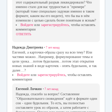
этот содержательный разрыв ликвидировали? Что
именно стало для вас трудностью в "примере"
(который тоже специально задуман именно в таком
формате, каким вы его видите), что бы вы в нём
изменили с целью сделать более понятным и ясным?
Войдите
или
зарегистрируйтесь
, чтобы оставлять
комментарии
ОТВЕТИТЬ
Надежда Дмитриева
•
7 лет
назад
Евгений, а карточки-образы сразу на всю тему? Или
частями можно...Например, формулирование темы и
цели урока....потом будильник...потом этап открытия
новых знаний в виде карточек - опять будильник, и так
далее....?
Войдите
или
зарегистрируйтесь
, чтобы оставлять
комментарии
Евгений Личкин
•
7 лет
назад
Надежда, спасибо за вопрос! Составление
"Образовательного сновидения" идёт в формате один
сон - одни будильник. То есть, вы полностью
составляете урок из образов, а затем работаете с