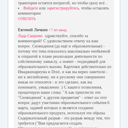
траектория остается интригой, но чтобы сразу всё...
Войдите
или
зарегистрируйтесь
, чтобы оставлять
комментарии
ОТВЕТИТЬ
Евгений Личкин
•
7 лет
назад
Лада Сащенко
здравствуйте, спасибо за
комментарий! С удовольствием отвечу на ваш
вопрос. Сновидения (да ещё и образовательные) -
потому что тема показалось максимально необычной
и открытой в плане реализации деятельности по
собственному замыслу, а значит - подходящей для
образовательного вызова. Карточки действительно из
Имаджинариума и Dixit, и как вы верно заметили -
ни к английскому, ни к русскому они совершенно
никак не относятся - и это сделано, как вы
понимаете, умышленно :) С вашего позволения,
процитирую ваши слова: "А как приплести эти
"Сновидения" к другим предметам" - ответ на этот
вопрос дадут участники образовательного события 6
марта, задачей которых и является создание
образовательного продукта, используя эти образы.
Содержательный разрыв - это разрыв между тем, что
требуется ("Вам предлагается создать