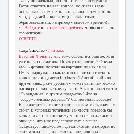
"Хочу нормальный, понятный текст инструкции".
Готов ответить на ваш вопрос, но сперва задам
встречный - скажите, на ваш взгляд, в чём разница
между задачей и вызовом (не обязательно
образовательным, например - вызовом времени)?
Войдите
или
зарегистрируйтесь
, чтобы оставлять
комментарии
ОТВЕТИТЬ
Лада Сащенко
•
7 лет
назад
Евгений Личкин
, мне тоже совсем непонятно, хотя
уже не раз прочитала. Почему сновидения? Откуда
это? Карточки похожи на карточки из Dixit или
Имажинариума, но какое отношение они имеют к
конкретной предметной области? Английский или
другой язык, даже русский - может быть, там можно
наговорить-написать кучу всего. А как приплести эти
"Сновидения" к другим предметам? Что за
"содержательные разрывы"? Чья методика вообще?
Если авторская, то все равно на каком-то фундаменте
стоит. В условиях тотальной занятости хотелось бы
конкретики, пока что вижу много странных слов и
ощущаю, что мне предлагают кота в мешке.
Существует множество педтехнологий, в которых не
совсем ясна цель, или содержание, или сама