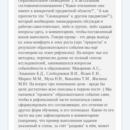
Образовательное сновидение"), и актуальным
состоянием\пониманием ("Какое отношение они
имеют к конкретной предметной области?", "А как
приплести эти "Сновидения" к другим предметам?"),
который необходимо ликвидировать обсуждая и
работая самостоятельно, либо в группе, либо задавая
вопросы здесь, в комментариях, чтобы поставленный
вызов выполнить. Говоря проще - это дверь выхода
из зоны комфорта в зону роста (про "приросты" в
результате образовательного события мы ещё
поговорим на этапе рефлексии). На вопрос чья эта
методика, перечислю далеко не полный список
исследователей, занимавшихся вопросом
событийности в образовании: Макаренко А.С.,
Эльконин Б.Д., Слободчиков В.И., Исаев Е.И.,
Миркес М.М., Муха Н.В., Ковалёва Т.М., Жилина
М.Ю. На вопрос про понимание цели - вроде бы
цели достаточно ясно описаны в первом посте :) Мы
пытаемся "прожить" образовательное событие сами,
чтобы в рефлексивной части попытаться самим
сформулировать его составляющие, его отличия от
других форм обучения, и его потенциал. Какие-то его
части мы уже зафиксировали в комментариях
(например, что пример выполнения задания
указанный в статье, за счёт "разрыва" в нём, может