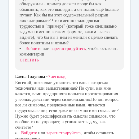
обнаружили - пример должен вроде бы как
объяснять, как это выглядит, а он только ещё больше
путает. Как бы вы этот содержательный разрыв
ликвидировали? Что именно стало для вас
трудностью в "примере" (который тоже специально
задуман именно в таком формате, каким вы его
видите), что бы вы в нём изменили с целью сделать
более понятным и ясным?
Войдите
или
зарегистрируйтесь
, чтобы оставлять
комментарии
ОТВЕТИТЬ
Елена Годунова
•
7 лет
назад
Евгений, позвольте уточнить-это ваша авторская
технология или заимствованная? По сути, как мне
кажется, вами предпринята попытка прогнозирования
учебных действий через символизацию.Но вот вопрос:
все ли символы, предложенные вами, читаются
недвусмысленно, если даже не со многими смыслами?
Нужно будет расшифровывать смыслы символов, что
вообще-то не упрощает, а усложняет задачу, как
считаете?
Войдите
или
зарегистрируйтесь
, чтобы оставлять
комментарии