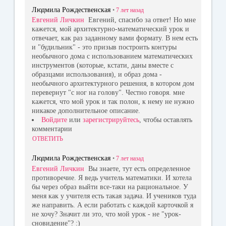
Людмила Рождественская
•
7 лет
назад
Евгений Личкин
Евгений, спасибо за ответ! Но мне
кажется, мой архитектурно-математический урок и
отвечает, как раз заданному вами формату. В нем есть
и "будильник" - это призыв построить контуры
необычного дома с использованием математических
инструментов (которые, кстати, даны вместе с
образцами использования), и образ дома -
необычного архитектурного решения, в котором дом
перевернут "с ног на голову". Честно говоря. мне
кажется, что мой урок и так полон, к нему не нужно
никакое дополнительное описание.
Войдите
или
зарегистрируйтесь
, чтобы оставлять
комментарии
ОТВЕТИТЬ
Людмила Рождественская
•
7 лет
назад
Евгений Личкин
Вы знаете, тут есть определенное
противоречие. Я ведь учитель математики. И хотела
бы через образ выйти все-таки на рациональное. У
меня как у учителя есть такая задача. И учеников туда
же направить. А если работать с каждой карточкой я
не хочу? Значит ли это, что мой урок - не "урок-
сновидение"? :)