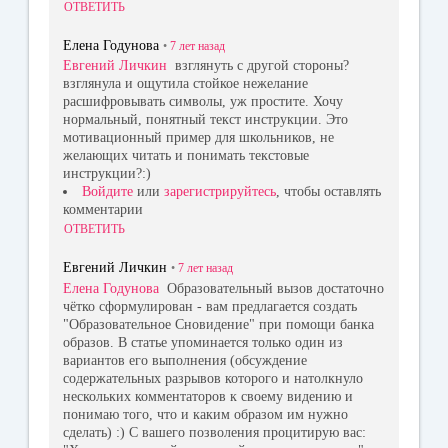
ОТВЕТИТЬ
Елена Годунова
•
7 лет
назад
Евгений Личкин
взглянуть с другой стороны?
взглянула и ощутила стойкое нежелание
расшифровывать символы, уж простите. Хочу
нормальный, понятный текст инструкции. Это
мотивационный пример для школьников, не
желающих читать и понимать текстовые
инструкции?:)
Войдите
или
зарегистрируйтесь
, чтобы оставлять
комментарии
ОТВЕТИТЬ
Евгений Личкин
•
7 лет
назад
Елена Годунова
Образовательный вызов достаточно
чётко сформулирован - вам предлагается создать
"Образовательное Сновидение" при помощи банка
образов. В статье упоминается только один из
вариантов его выполнения (обсуждение
содержательных разрывов которого и натолкнуло
нескольких комментаторов к своему видению и
понимаю того, что и каким образом им нужно
сделать) :) С вашего позволения процитирую вас: