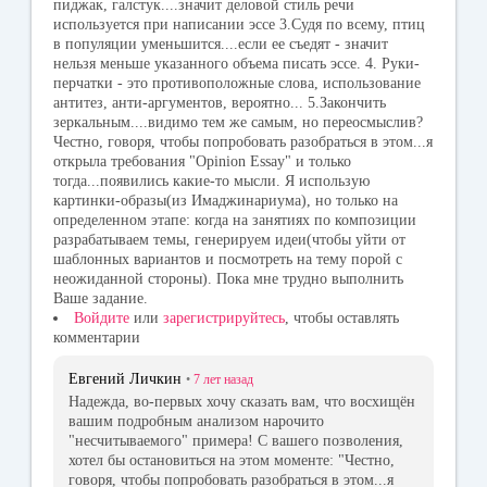
пиджак, галстук....значит деловой стиль речи
используется при написании эссе 3.Судя по всему, птиц
в популяции уменьшится....если ее съедят - значит
нельзя меньше указанного объема писать эссе. 4. Руки-
перчатки - это противоположные слова, использование
антитез, анти-аргументов, вероятно... 5.Закончить
зеркальным....видимо тем же самым, но переосмыслив?
Честно, говоря, чтобы попробовать разобраться в этом...я
открыла требования "Opinion Essay" и только
тогда...появились какие-то мысли. Я использую
картинки-образы(из Имаджинариума), но только на
определенном этапе: когда на занятиях по композиции
разрабатываем темы, генерируем идеи(чтобы уйти от
шаблонных вариантов и посмотреть на тему порой с
неожиданной стороны). Пока мне трудно выполнить
Ваше задание.
Войдите
или
зарегистрируйтесь
, чтобы оставлять
комментарии
Евгений Личкин
•
7 лет
назад
Надежда, во-первых хочу сказать вам, что восхищён
вашим подробным анализом нарочито
"несчитываемого" примера! С вашего позволения,
хотел бы остановиться на этом моменте: "Честно,
говоря, чтобы попробовать разобраться в этом...я