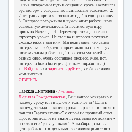
Очень интересный путь к созданию урока. Получился
брэйнсторм с совершенно незнакомым человеком. 2.
Интеграция противоположных идей в единую канву
3. Экспресс погружение в чужой опыт работы через
совместную деятельность (я позаимствую пару
приемов Надежды) 4. Пересмотр взгляда на свою
структуру уроков. Не столько интересен результат,
сколько работа над ним. Мы ведь знаем, что самые
интересные изобретения происходят на стыке наук,
поэтому такая работа над 1 проектом учителей из
разных сфер, очень обогащает процесс. Мне, вот,
интересно было бы ещё с физиком поработать ;)
Войдите
или
зарегистрируйтесь
, чтобы оставлять
комментарии
ОТВЕТИТЬ
Надежда Дмитриева
•
7 лет
назад
Людмила Рождественская
, Ваш вопрос конкретно к
нашему уроку или в целом к технологии? Если к
нашему, то задача нашего урока - в раскрытии нового
понятия "архитектоника" с опрой на прошлый опыт.
Просто мы пошли не таким путем: задается понятие -
и потом его "раскручивают". А наоборот, сначала
дети работают с отдельными составляющими этого