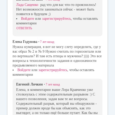
Лада Сащенко
рад что для вас что-то прояснилось!
Нет возможности заниматься сейчас - может быть
появится в будущем ;)
Войдите
или
зарегистрируйтесь
, чтобы оставлять
комментарии
ОТВЕТИТЬ
Елена Годунова
•
7 лет
назад
Нужна нумерация, я вот не могу слету определить, где у
вас образ № 2 и № 9 Нужно считать по горизонтали или
по вертикали? И там есть птицы и мужчина?:)))) Это все
вопросы к технологичности задания и однозначности
предъявляемого материала
Войдите
или
зарегистрируйтесь
, чтобы оставлять
комментарии
Евгений Личкин
•
7 лет
назад
Елена, в комментарии выше Лора Кравченко уже
столкнулась с этим содержательным разрывом :) С
вашего позволения, задам вам те же вопросы.
Содержательный разрыв, который вы обнаружили -
пример должен вроде бы как объяснять, как это
выглядит, а он только ещё больше путает. Как бы вы