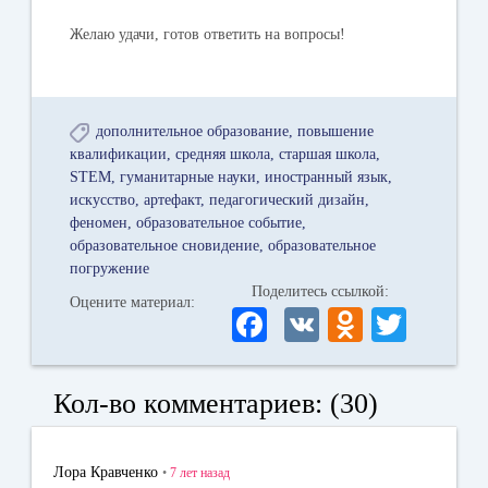
Желаю удачи, готов ответить на вопросы!
дополнительное образование
повышение
квалификации
средняя школа
старшая школа
STEM
гуманитарные науки
иностранный язык
искусство
артефакт
педагогический дизайн
феномен
образовательное событие
образовательное сновидение
образовательное
погружение
Поделитесь ссылкой:
Оцените материал:
Fa
V
O
T
ce
K
dn
wi
bo
ok
tte
Кол-во комментариев: (30)
ok
la
r
ss
Лора Кравченко
•
7 лет
назад