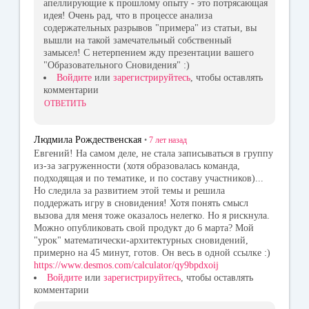
апеллирующие к прошлому опыту - это потрясающая
идея! Очень рад, что в процессе анализа
содержательных разрывов "примера" из статьи, вы
вышли на такой замечательный собственный
замысел! С нетерпением жду презентации вашего
"Образовательного Сновидения" :)
Войдите
или
зарегистрируйтесь
, чтобы оставлять
комментарии
ОТВЕТИТЬ
Людмила Рождественская
•
7 лет
назад
Евгений! На самом деле, не стала записываться в группу
из-за загруженности (хотя образовалась команда,
подходящая и по тематике, и по составу участников)...
Но следила за развитием этой темы и решила
поддержать игру в сновидения! Хотя понять смысл
вызова для меня тоже оказалось нелегко. Но я рискнула.
Можно опубликовать свой продукт до 6 марта? Мой
"урок" математически-архитектурных сновидений,
примерно на 45 минут, готов. Он весь в одной ссылке :)
https://www.desmos.com/calculator/qy9bpdxoij
Войдите
или
зарегистрируйтесь
, чтобы оставлять
комментарии