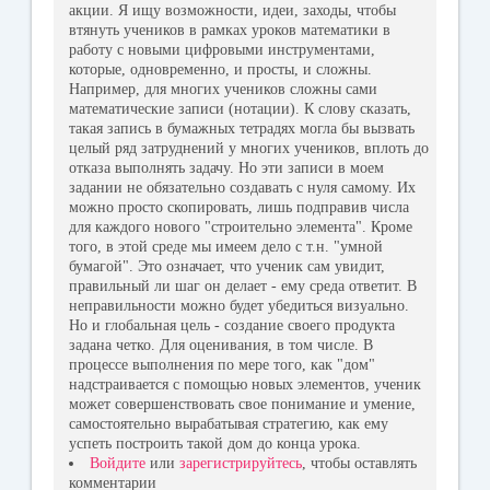
акции. Я ищу возможности, идеи, заходы, чтобы
втянуть учеников в рамках уроков математики в
работу с новыми цифровыми инструментами,
которые, одновременно, и просты, и сложны.
Например, для многих учеников сложны сами
математические записи (нотации). К слову сказать,
такая запись в бумажных тетрадях могла бы вызвать
целый ряд затруднений у многих учеников, вплоть до
отказа выполнять задачу. Но эти записи в моем
задании не обязательно создавать с нуля самому. Их
можно просто скопировать, лишь подправив числа
для каждого нового "строительно элемента". Кроме
того, в этой среде мы имеем дело с т.н. "умной
бумагой". Это означает, что ученик сам увидит,
правильный ли шаг он делает - ему среда ответит. В
неправильности можно будет убедиться визуально.
Но и глобальная цель - создание своего продукта
задана четко. Для оценивания, в том числе. В
процессе выполнения по мере того, как "дом"
надстраивается с помощью новых элементов, ученик
может совершенствовать свое понимание и умение,
самостоятельно вырабатывая стратегию, как ему
успеть построить такой дом до конца урока.
Войдите
или
зарегистрируйтесь
, чтобы оставлять
комментарии