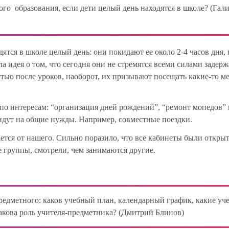
го образования, если дети целый день находятся в школе? (Гал
ятся в школе целый день: они покидают ее около 2-4 часов дня, 
а идея о том, что сегодня они не стремятся всеми силами задерж
стью после уроков, наоборот, их призывают посещать какие-то ме
по интересам: “организация дней рождений”, “ремонт мопедов” и
 идут на общие нужды. Например, совместные поездки.
ется от нашего. Сильно поразило, что все кабинеты были откры
е группы, смотрели, чем занимаются другие.
предметного: каков учебный план, календарный график, какие уч
какова роль учителя-предметника? (Дмитрий Блинов)