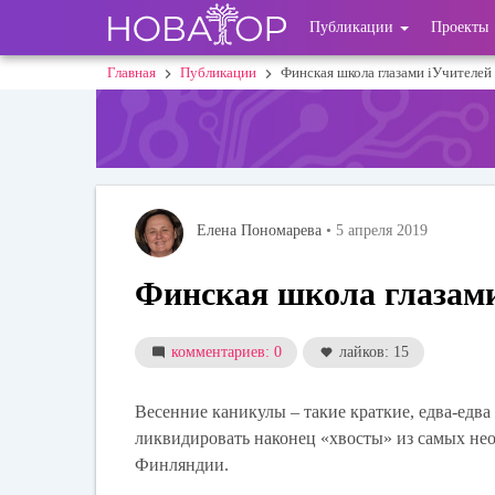
Перейти
User
Публикации
Проекты
к
основному
account
Главная
Публикации
Финская школа глазами iУчителей
Строка
содержанию
menu
навигации
Елена Пономарева
• 5 апреля 2019
Финская школа глазам
комментариев: 0
лайков: 15
Весенние каникулы – такие краткие, едва-едв
ликвидировать наконец «хвосты» из самых нео
Финляндии.