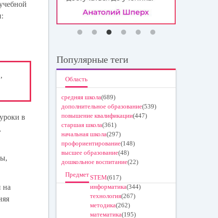
 учебной
:
Популярные теги
,
Область
средняя школа
(689)
дополнительное образование
(539)
повышение квалификации
(447)
 уроки в
старшая школа
(361)
,
начальная школа
(297)
профориентирование
(148)
высшее образование
(48)
бы,
дошкольное воспитание
(22)
Предмет
STEM
(617)
и на
информатика
(344)
технология
(267)
няя
методика
(262)
математика
(195)