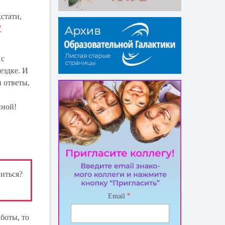
стати,
"
 с
ездке. И
 ответы,
е
иной!
читься?
*
Email
боты, то