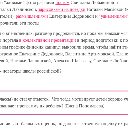
ми “живыми” фотографиями
постом
Светланы Любавиной и
тальи Лавлинской,
зарисовками из поездки
Натальи Масловой (к
ителей),
размышлениями
Екатерины Додоновой и
"удивлениями
прочитали эти посты.
м о впечатлениях, разговор продолжится, но пока мы знакомимся
и портала
в коллективной презентации
в период подготовки к по
тном графике финских каникул выкроили время, чтобы найти эти
о огромное Екатерине Додоновой, Валентине Артимовской, Елен
евой, Наталье Лавлинской, Алексею Шалфееву, Светлане Любав
 - новаторы школы российской?
ассы) не ставят отметок. Что тогда мотивирует детей хорошо у
сваивает программу их ребенок?
(Елена Пономарева)
ставляют балльных оценок, но дают качественную оценку их ра