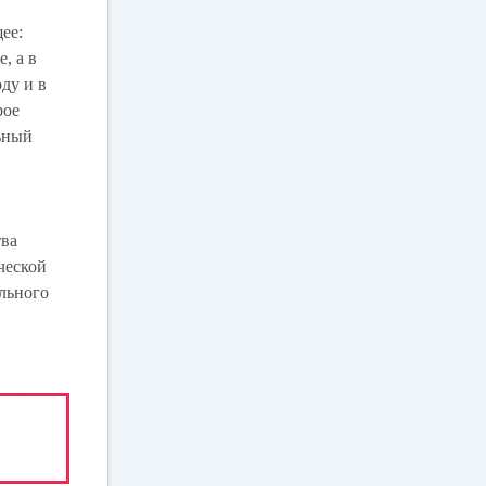
ее:
, а в
оду и в
рое
льный
тва
ческой
ального