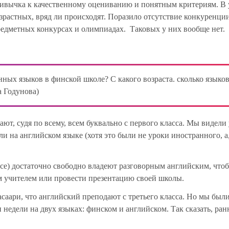
ривычка к качественному оцениванию и понятным критериям. В
растных, вряд ли происходят. Поразило отсутствие конкуренции
едметных конкурсах и олимпиадах. Таковых у них вообще нет.
ных языков в финской школе? С какого возраста. сколько языков
а Годунова)
ют, судя по всему, всем буквально с первого класса. Мы видели
ли на английском языке (хотя это были не уроки иностранного, а
 все) достаточно свободно владеют разговорным английским, что
м учителем или провести презентацию своей школы.
саари, что английский преподают с третьего класса. Но мы был
 недели на двух языках: финском и английском. Так сказать, ран