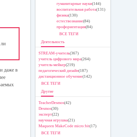
гуманитарные науки
(144)
воспитательная работа
(131)
физика
(130)
естествознание
(84)
профориентация
(84)
ВСЕ ТЕГИ
Деятельность
 ли
STREAM-учитель
(367)
учитель цифрового мира
(264)
учитель-мейкер
(219)
 и даже в
педагогический дизайн
(187)
дистанционное обучение
(142)
лее
ВСЕ ТЕГИ
ваемых
Другие
TeacherDesmos
(42)
Desmos
(30)
эксперт
(22)
научная игрушка
(21)
Maqueen MakeCode micro:bit
(17)
ВСЕ ТЕГИ