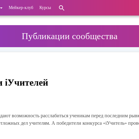
Мейкер-клуб
Курсы
Публикации сообщества
и iУчителей
а дают возможность расслабиться ученикам перед последним рыв
тложных дел учителям. А победители конкурса «iУчитель» пров