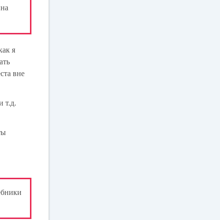
ина
как я
ать
ста вне
 т.д.
ты
ебники