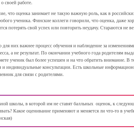
о своей работе.
ие, что оценка занимает не такую важную роль, как в российски
 любого ученика. Финские коллеги говорили, что оценка, даже хо
ится потерять свой успех или повторить неудачу. Стараются не в
о для них важнее процесс обучения и наблюдение за изменениям
есса, а не результат. По окончании учебного года родителям выд
дмете ученик был более успешен и на что обратить внимание. В 
ки и индивидуальные консультации. Есть школьные информацио
евник для связи с родителями.
ьной школы, в которой им не ставят балльных оценок, к следую
ивать? Какое оценивание применяют и меняется ли что-то в уче
нская)