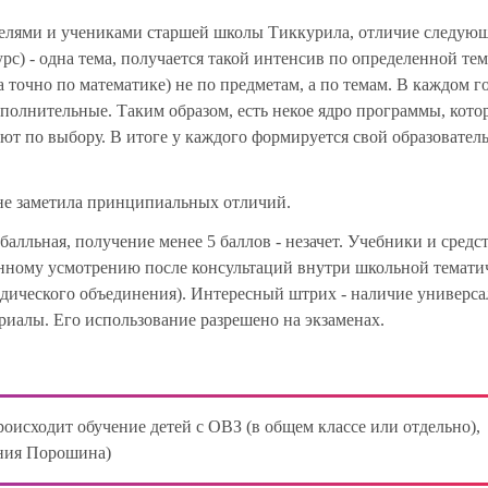
телями и учениками старшей школы Тиккурила, отличие следующ
рс) - одна тема, получается такой интенсив по определенной теме
а точно по математике) не по предметам, а по темам. В каждом г
полнительные. Таким образом, есть некое ядро программы, кото
ают по выбору. В итоге у каждого формируется свой образовате
я не заметила принципиальных отличий.
балльная, получение менее 5 баллов - незачет. Учебники и средс
енному усмотрению после консультаций внутри школьной темати
одического объединения). Интересный штрих - наличие универс
риалы. Его использование разрешено на экзаменах.
исходит обучение детей с ОВЗ (в общем классе или отдельно),
гения Порошина)