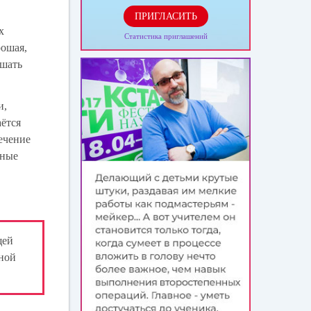
ПРИГЛАСИТЬ
х
Статистика приглашений
рошая,
ешать
и,
аётся
течение
нные
щей
бной