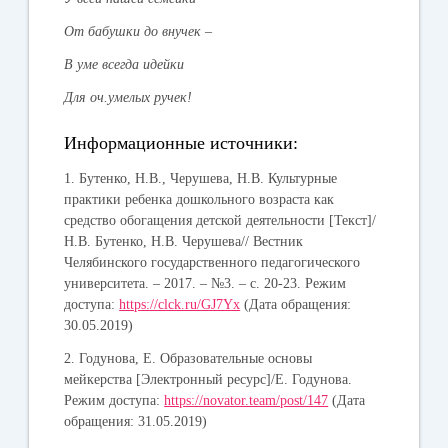
От бабушки до внучек –
В уме всегда идейки
Для оч.умелых ручек!
Информационные источники:
1. Бутенко, Н.В., Черушева, Н.В. Культурные
практики ребенка дошкольного возраста как
средство обогащения детской деятельности [Текст]/
Н.В. Бутенко, Н.В. Черушева// Вестник
Челябинского государственного педагогического
университета. – 2017. – №3. – с. 20-23. Режим
доступа:
https://clck.ru/GJ7Yx
(Дата обращения:
30.05.2019)
2. Годунова, Е. Образовательные основы
мейкерства [Электронный ресурс]/Е. Годунова.
Режим доступа:
https://novator.team/post/147
(Дата
обращения: 31.05.2019)