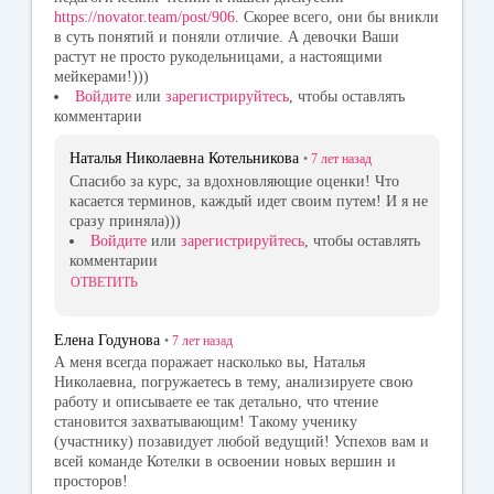
https://novator.team/post/906
. Скорее всего, они бы вникли
в суть понятий и поняли отличие. А девочки Ваши
растут не просто рукодельницами, а настоящими
мейкерами!)))
Войдите
или
зарегистрируйтесь
, чтобы оставлять
комментарии
Наталья Николаевна Котельникова
•
7 лет
назад
Спасибо за курс, за вдохновляющие оценки! Что
касается терминов, каждый идет своим путем! И я не
сразу приняла)))
Войдите
или
зарегистрируйтесь
, чтобы оставлять
комментарии
ОТВЕТИТЬ
Елена Годунова
•
7 лет
назад
А меня всегда поражает насколько вы, Наталья
Николаевна, погружаетесь в тему, анализируете свою
работу и описываете ее так детально, что чтение
становится захватывающим! Такому ученику
(участнику) позавидует любой ведущий! Успехов вам и
всей команде Котелки в освоении новых вершин и
просторов!