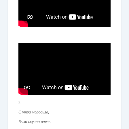
2.
С утра моросило,
Было скучно очень...