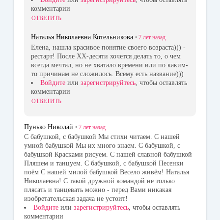
комментарии
ОТВЕТИТЬ
Наталья Николаевна Котельникова
•
7 лет
назад
Елена, нашла красивое понятие своего возраста))) -
рестарт! После ХХ-десяти хочется делать то, о чем
всегда мечтал, но не хватало времени или по каким-
то причинам не сложилось. Всему есть название)))
Войдите
или
зарегистрируйтесь
, чтобы оставлять
комментарии
ОТВЕТИТЬ
Пунько Николай
•
7 лет
назад
С бабушкой, с бабушкой Мы стихи читаем. С нашей
умной бабушкой Мы их много знаем. С бабушкой, с
бабушкой Красками рисуем. С нашей славной бабушкой
Пляшем и танцуем. С бабушкой, с бабушкой Песенки
поём С нашей милой бабушкой Весело живём! Наталья
Николаевна! С такой дружной командой не только
плясать и танцевать можно - перед Вами никакая
изобретательская задача не устоит!
Войдите
или
зарегистрируйтесь
, чтобы оставлять
комментарии