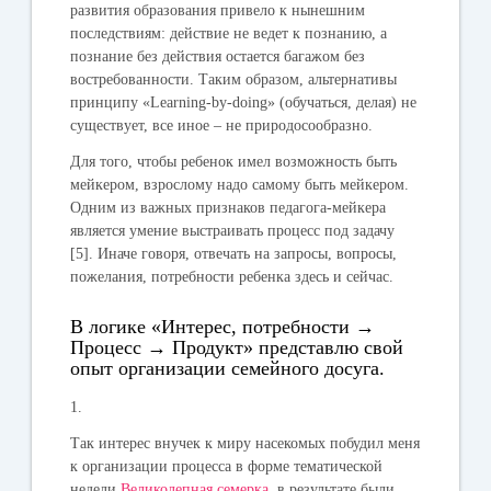
развития образования привело к нынешним
последствиям: действие не ведет к познанию, а
познание без действия остается багажом без
востребованности. Таким образом, альтернативы
принципу «Learning-by-doing» (обучаться, делая) не
существует, все иное – не природосообразно.
Д
ля того, чтобы ребенок имел возможность быть
мейкером, взрослому надо самому быть мейкером.
Одним из важных признаков педагога-мейкера
является умение выстраивать процесс под задачу
[5]. Иначе говоря, отвечать на запросы, вопросы,
пожелания, потребности ребенка здесь и сейчас.
В логике «
Интерес, потребности →
Процесс → Продукт» представлю свой
опыт организации семейного досуга.
1.
Так интерес внучек к миру насекомых побудил меня
к организации процесса в форме тематической
недели
Великолепная семерка
, в результате были