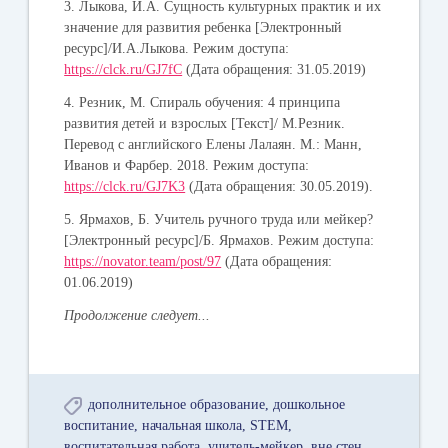
3. Лыкова, И.А. Сущность культурных практик и их
значение для развития ребенка
[Электронный
ресурс]/И.А.Лыкова. Режим доступа:
https://clck.ru/GJ7fC
(Дата обращения: 31.05.2019)
4. Резник, М. Спираль обучения: 4 принципа
развития детей и взрослых
[Текст]/ М.Резник.
Перевод с английского Елены Лалаян.
М.: Манн,
Иванов и Фарбер. 2018.
Режим доступа:
https://clck.ru/GJ7K3
(Дата обращения: 30.05.2019).
5.
Ярмахов, Б.
Учитель ручного труда или мейкер?
[Электронный ресурс]/Б. Ярмахов. Режим доступа:
h
ttps://novator.team/post/97
(Дата обращения:
01.06.2019)
Продолжение следует...
дополнительное образование
дошкольное
воспитание
начальная школа
STEM
воспитательная работа
учитель-мейкер
вне стен