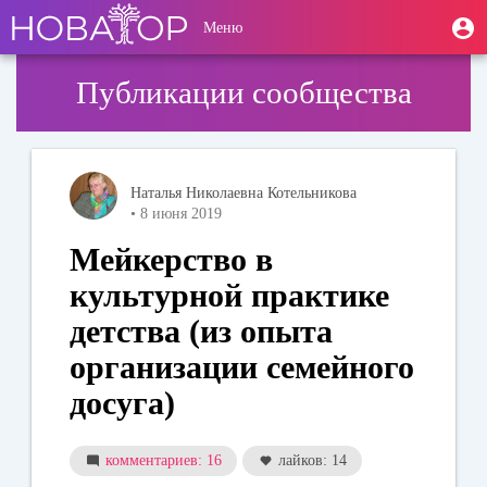
Перейти
User
М
Меню
к
Toggle
п
account
основному
navigation
содержанию
menu
Публикации сообщества
Наталья Николаевна Котельникова
• 8 июня 2019
Мейкерство в
культурной практике
детства (из опыта
организации семейного
досуга)
комментариев: 16
лайков: 14