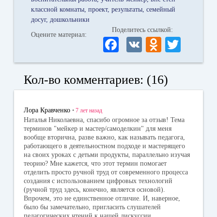
классной комнаты
проект
результаты
семейный
досуг
дошкольники
Поделитесь ссылкой:
Оцените материал:
Fa
V
O
T
ce
K
dn
wi
bo
ok
tte
Кол-во комментариев: (16)
ok
la
r
ss
Лора Кравченко
•
7 лет
назад
ni
Наталья Николаевна, спасибо огромное за отзыв! Тема
терминов "мейкер и мастер/самоделкин" для меня
ki
вообще вторична, разве важно, как называть педагога,
работающего в деятельностном подходе и мастерящего
на своих уроках с детьми продукты, параллельно изучая
теорию? Мне кажется, что этот термин помогает
отделить просто ручной труд от современного процесса
создания с использованием цифровых технологий
(ручной труд здесь, конечно, является основой).
Впрочем, это не единственное отличие. И, наверное,
было бы замечательно, пригласить слушателей
педагогических чтений к нашей дискуссии