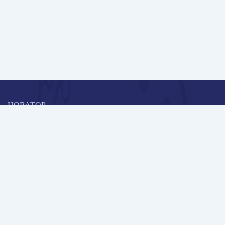
НОВАТОР
Коллективная блогоплатформа и площадка для профессионального
роста, обмена инновационными идеями и решениями, передачи
опыта и экспертной деятельности работников образования в
области современных стандартов и технологий.
Редакционная политика
Навигация
Новые пользователи
Публикации
Школа автора
Архив Галактики
Дискуссии