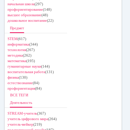
начальная школа
(297)
профориентирование
(148)
высшее образование
(48)
дошкольное воспитание
(22)
Предмет
STEM
(617)
информатика
(344)
технология
(267)
методика
(262)
математика
(195)
гуманитарные науки
(144)
воспитательная работа
(131)
физика
(130)
естествознание
(84)
профориентация
(84)
ВСЕ ТЕГИ
Деятельность
STREAM-учитель
(367)
учитель цифрового мира
(264)
учитель-мейкер
(219)
педагогический дизайн
(187)