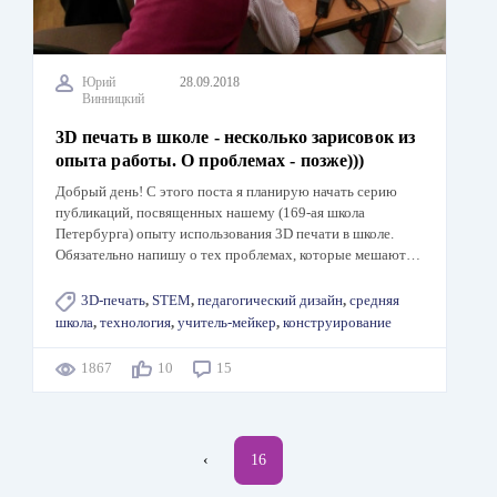
Юрий
28.09.2018
Винницкий
3D печать в школе - несколько зарисовок из
опыта работы. О проблемах - позже)))
Добрый день! С этого поста я планирую начать серию
публикаций, посвященных нашему (169-ая школа
Петербурга) опыту использования 3D печати в школе.
Обязательно напишу о тех проблемах, которые мешают…
3D-печать
,
STEM
,
педагогический дизайн
,
средняя
школа
,
технология
,
учитель-мейкер
,
конструирование
1867
10
15
Нумерация
←
‹
Текущая
16
страниц
страница