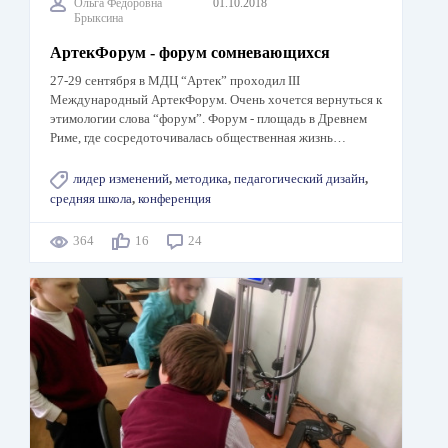
Ольга Федоровна
01.10.2018
Брыксина
АртекФорум - форум сомневающихся
27-29 сентября в МДЦ “Артек” проходил III
Международный АртекФорум. Очень хочется вернуться к
этимологии слова “форум”. Форум - площадь в Древнем
Риме, где сосредоточивалась общественная жизнь…
лидер изменений
,
методика
,
педагогический дизайн
,
средняя школа
,
конференция
364
16
24