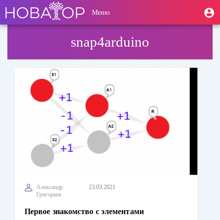
Перейти
User
М
Меню
к
Toggle
п
account
основному
navigation
содержанию
menu
snap4arduino
Александр
23.03.2021
Григорьев
Первое знакомство с элементами