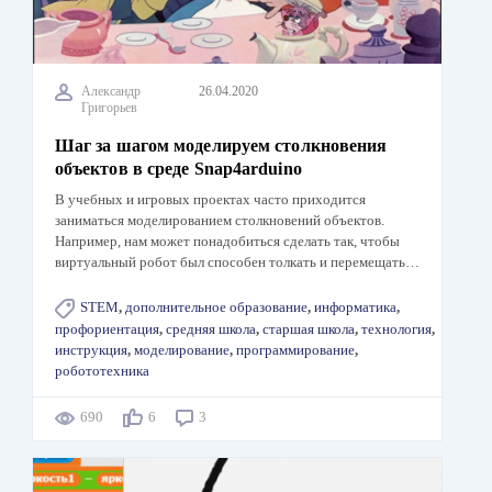
Александр
26.04.2020
Григорьев
Шаг за шагом моделируем столкновения
объектов в среде Snap4arduino
В учебных и игровых проектах часто приходится
заниматься моделированием столкновений объектов.
Например, нам может понадобиться сделать так, чтобы
виртуальный робот был способен толкать и перемещать…
STEM
,
дополнительное образование
,
информатика
,
профориентация
,
средняя школа
,
старшая школа
,
технология
,
инструкция
,
моделирование
,
программирование
,
робототехника
690
6
3