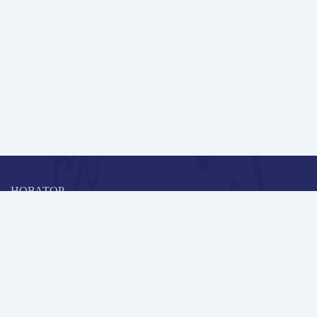
НОВАТОР
Коллективная блогоплатформа и площадка для профессионального
роста, обмена инновационными идеями и решениями, передачи
опыта и экспертной деятельности работников образования в
области современных стандартов и технологий.
Редакционная политика
Навигация
Новые пользователи
Публикации