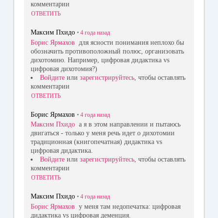
комментарии
ОТВЕТИТЬ
Максим Пхидо
•
4 года
назад
Борис Ярмахов
для ясности понимания неплохо бы
обозначить противоположный полюс, организовать
дихотомию. Например, цифровая дидактика vs
цифровая дихотомия?)
Войдите
или
зарегистрируйтесь
, чтобы оставлять
комментарии
ОТВЕТИТЬ
Борис Ярмахов
•
4 года
назад
Максим Пхидо
а я в этом направлении и пытаюсь
двигаться - только у меня речь идет о дихотомии
традиционная (книгопечатная) дидактика vs
цифровая дидактика.
Войдите
или
зарегистрируйтесь
, чтобы оставлять
комментарии
ОТВЕТИТЬ
Максим Пхидо
•
4 года
назад
Борис Ярмахов
у меня там недопечатка: цифровая
дидактика vs цифровая деменция.