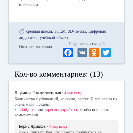
цифровым.
средняя школа
STEM
3D-печать
цифровая
дидактика
учебный объект
Поделитесь ссылкой:
Оцените материал:
Fa
V
O
T
ce
K
dn
wi
bo
ok
tte
Кол-во комментариев: (13)
ok
la
r
ss
Людмила Рождественская
•
4 года
назад
ni
Количество публикаций, конечно, растет. И все равно их
очень мало... Жаль.
ki
Войдите
или
зарегистрируйтесь
, чтобы оставлять
комментарии
Борис Ярмахов
•
4 года
назад
Люда, привет! Рад, что удается пообщаться на