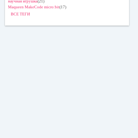
научная игрушка
(21)
Maqueen MakeCode micro:bit
(17)
ВСЕ ТЕГИ