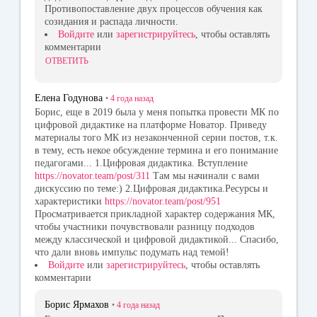
Противопоставление двух процессов обучения как
созидания и распада личности.
Войдите
или
зарегистрируйтесь
, чтобы оставлять
комментарии
ОТВЕТИТЬ
Елена Годунова
•
4 года
назад
Борис, еще в 2019 была у меня попытка провести МК по
цифровой дидактике на платформе Новатор. Приведу
материалы того МК из незаконченной серии постов, т.к.
в тему, есть некое обсуждение термина и его понимание
педагогами... 1.Цифровая дидактика. Вступление
https://novator.team/post/311
Там мы начинали с вами
дискуссию по теме:) 2.Цифровая дидактика.Ресурсы и
характеристики
https://novator.team/post/951
Просматривается прикладной характер содержания МК,
чтобы участники почувствовали разницу подходов
между классической и цифровой дидактикой... Спасибо,
что дали вновь импульс подумать над темой!
Войдите
или
зарегистрируйтесь
, чтобы оставлять
комментарии
Борис Ярмахов
•
4 года
назад