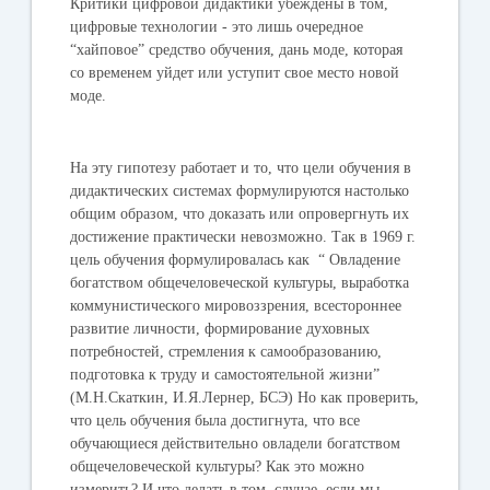
Критики цифровой дидактики убеждены в том,
цифровые технологии - это лишь очередное
“хайповое” средство обучения, дань моде, которая
со временем уйдет или уступит свое место новой
моде.
На эту гипотезу работает и то, что цели обучения в
дидактических системах формулируются настолько
общим образом, что доказать или опровергнуть их
достижение практически невозможно. Так в 1969 г.
цель обучения формулировалась как “ Овладение
богатством общечеловеческой культуры, выработка
коммунистического мировоззрения, всестороннее
развитие личности, формирование духовных
потребностей, стремления к самообразованию,
подготовка к труду и самостоятельной жизни”
(М.Н.Скаткин, И.Я.Лернер, БСЭ) Но как проверить,
что цель обучения была достигнута, что все
обучающиеся действительно овладели богатством
общечеловеческой культуры? Как это можно
измерить? И что делать в том, случае, если мы