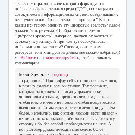
зрелости» отрасли, в ходе которого формируется
цифровая образовательная среда (ЦОС), состоящая из
совокупности информационных систем, объединяющих
всех участников образовательного процесса." Как, по
каким критериям оценить эту цифровую зрелость? Какой
должен быть результат? В образовании термин
"цифровая зрелость", наверное, должен относиться к
субъекту, к ученику. А при чем тут совокупность
информационных систем? Словом, если с этим
разберусь, то и к цифровой дидактике можно добраться))
Войдите
или
зарегистрируйтесь
, чтобы оставлять
комментарии
Борис Ярмахов
•
4 года
назад
Лора, привет! Про цифру сейчас пишут очень много,
в разных языках и разных стилях. Тот фрагмент,
который ты привела, написан управленчески-
чиновничьим языком, предназначенным для того,
чтобы никто ничего не понял и чтобы всегда можно
было сказать "а мы совсем не то имели в виду". Тем
более, непонятно, как с этими людьми вести диалог -
их писания, как правило, обезличены. Так что в эту
сторону я бы без особой необходимости не шел. А
вот разговор дидактический мне сейчас более
доступен - здесь хотя бы есть конкретные люди, с