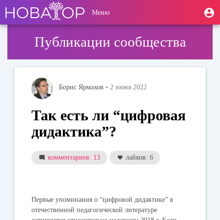
Перейти
User
М
Меню
к
Toggle
п
account
основному
navigation
содержанию
menu
Публикации сообщества
Борис Ярмахов
• 2 июня 2022
Так есть ли “цифровая
дидактика”?
комментариев: 13
лайков: 6
Первые упоминания о “цифровой дидактике” в
отечественной педагогической литературе