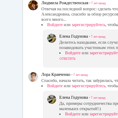
Людмила Рождественская
•
7 лет
назад
Отвечая на последний вопрос: сделать чт
Александровна, спасибо за обзор ресурсов
всего много...
Войдите
или
зарегистрируйтесь
, чтоб
Елена Годунова
•
7 лет
назад
Делитесь находками, если случат
позавидовать участникам этих 
Войдите
или
зарегистрируйт
ОТВЕТИТЬ
Лора Кравченко
•
7 лет
назад
Спасибо, начала читать, так забурилась, чт
Войдите
или
зарегистрируйтесь
, чтоб
Елена Годунова
•
7 лет
назад
Да, примеры сотрудничества пр
маленьких открытий!:)
Войдите
или
зарегистрируйт