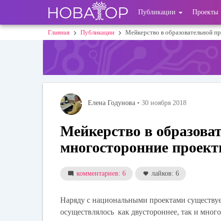
Перейти
User
Публикации
Проекты
к
основному
account
Главная
Публикации
Мейкерство в образовательной п
Строка
содержанию
menu
навигации
Елена Годунова
• 30 ноября 2018
Мейкерство в образоват
многосторонние проек
комментариев: 6
лайков: 6
Наряду с национальными проектами существуе
осуществлялось как двустороннее, так и много