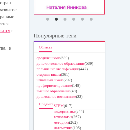
стран.
развитие
транами
ятся
оится
в
Популярные теги
Область
тва, в
средняя школа
(689)
дополнительное образование
(539)
повышение квалификации
(447)
старшая школа
(361)
начальная школа
(297)
профориентирование
(148)
высшее образование
(48)
дошкольное воспитание
(22)
Предмет
STEM
(617)
информатика
(344)
технология
(267)
методика
(262)
математика
(195)