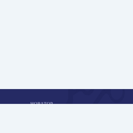
НОВАТОР
Коллективная блогоплатформа и площадка для
профессионального роста, обмена инновационными идеями 
решениями, передачи опыта и экспертной деятельности
работников образования в области современных стандартов