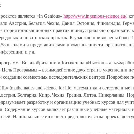
:
роектов является
«In Genious»
http://www.ingenious-science.eu/
, к
вали Австрия, Бельгия, Чехия, Дания, Эстония, Финляндия, Герм
позитория инновационных практик в индустриально-образовател
ередовых и новаторских практик. К участию привлечены более 
 158 школами и представителями промышленности, организован
нференции и т.д.
я программа Великобритании и Казахстана
«Ньютон – аль-Фараби
 Цель Программы – взаимодействие двух стран в укреплении на
и создании совместных исследовательских центров.Подробнее 
CIL»
(mathematics and science for life, математика и естественные 
 Австрия, Болгария, Кипр, Чехия, Греция, Литва, Нидерланды, Но
дразумевает разработку и организацию учебных курсов для учит
. Содержание курсов включает различные учебные материалы 
телей. Национальные интернет представительства проекта дост