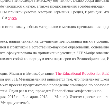
 содействие исследовательскому обучению с целью сбора иннов
обучающихся к науке, а также предоставления всеобъемлющей
TEM приняли участие Австрия, Германия, Греция, Ирландия, Ит
. См.
здесь
ого источника учебных материалов и методик преподавания пре
оект, направленный на улучшение преподавания науки в средни
ией и практикой в естественно-научном образовании, основанно
оекта сфокусирована на привлечение учениц в STEM-образовани
дставляет собой консорциум пяти партнеров из Великобритании,
реции, Мальты и Великобритании
The Educational Robotics for ST
ка для STEM-направления) занимается тем, что привлекает шко
рамках проекта предусмотрено проведение семинаров по образов
детей. Один раз в год проходит Европейская конференция по
ия, 2017 г. – Болгария, 2018 г. – Мальта). Итогом проекта станет
M» для учителей.