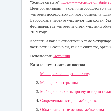
“Science on stage”
https://www.science-on-stage.eu
Цель организации - укреплять сообщество уч
учителей посредством личного обмена лучшим
Евросоюза в проекте участвуют Казахстан, Укр
фестивали, где учителя из стран-участниц о
2019 году.
Коллеги, а как вы относитесь к теме междунар
частности? Реально ли, как вы считаете, орга
Использован
Источник
Каталог тематических постов:
Мейкерство: введение в тему
Мейкерство: термины
Мейкерство сквозь призму истории педа
Современная история мейкерства
Образовательные основы мейкерства