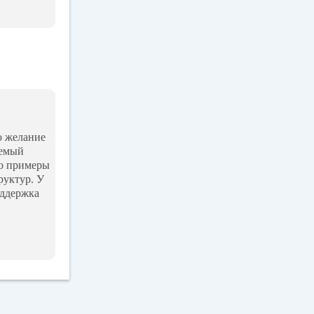
о желание
уемый
Но примеры
руктур. У
оддержка