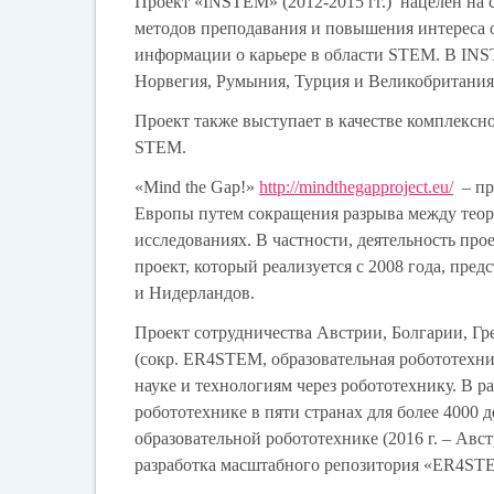
Проект
«INSTEM»
(2012-2015 гг.) нацелен на
методов преподавания и повышения интереса 
информации о карьере в области STEM. В INS
Норвегия, Румыния, Турция и Великобритания
Проект также выступает в качестве комплексн
STEM.
«Mind the Gap!»
http://mindthegapproject.eu/
– пр
Европы путем сокращения разрыва между теор
исследованиях. В частности, деятельность пр
проект, который реализуется с 2008 года, пре
и Нидерландов.
Проект сотрудничества Австрии, Болгарии, Г
(сокр.
ER4STEM,
образовательная робототехни
науке и технологиям через робототехнику. В 
робототехнике в пяти странах для более 4000 
образовательной робототехнике (2016 г. – Австр
разработка масштабного репозитория «ER4STE