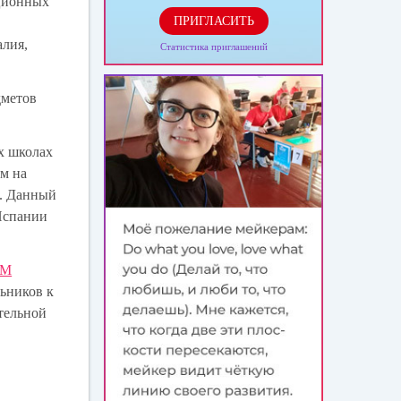
ационных
ПРИГЛАСИТЬ
алия,
Статистика приглашений
дметов
х школах
м на
е. Данный
 Испании
EM
льников к
ательной