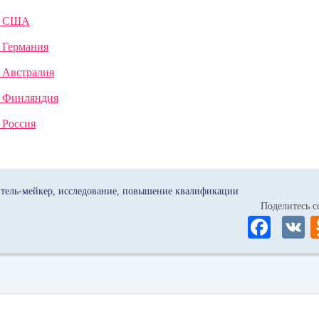
е: США
: Германия
: Австралия
: Финляндия
 Россия
тель-мейкер
исследование
повышение квалификации
Поделитесь
Fa
ce
bo
ok