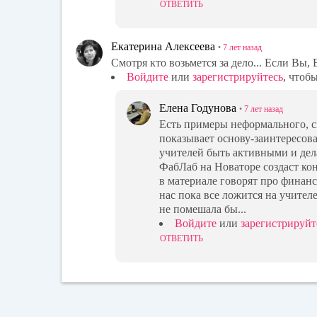
ОТВЕТИТЬ
Екатерина Алексеева
•
7 лет
назад
Смотря кто возьмется за дело... Если Вы,
Войдите
или
зарегистрируйтесь
, чтоб
Елена Годунова
•
7 лет
назад
Есть примеры неформального, с
показывает основу-заинтересов
учителей быть активными и дел
ФабЛаб на Новаторе создаст кон
в материале говорят про финан
нас пока все ложится на учител
не помешала бы...
Войдите
или
зарегистрируйт
ОТВЕТИТЬ