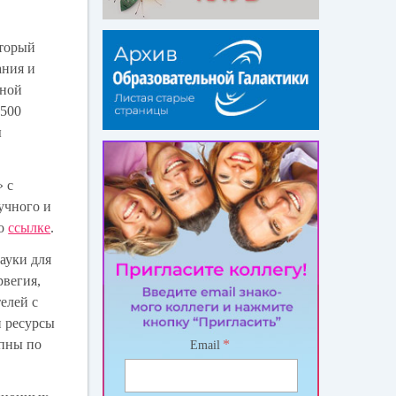
оторый
ания и
ьной
1500
ы
»
с
учного и
по
ссылке
.
науки для
рвегия,
елей с
и ресурсы
упны по
*
Email