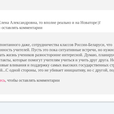
 Елена Александровна, то вполне реально и на Новаторе:)!
ы оставлять комментарии
понтанного даже, сотрудничества классов России-Беларуси, что
анность учителей. Пусть это пока ситуативные встречи, но нужн
ать жизнь учеников разносторонне интересной. Думаю, планир
такты, которые помогут учителям учиться и учить друг друга. 
совые вливания и поддержку самых высоких государственных ст
ей...С одной стороны, это не убивает инициативу, но с другой, п
есь
, чтобы оставлять комментарии