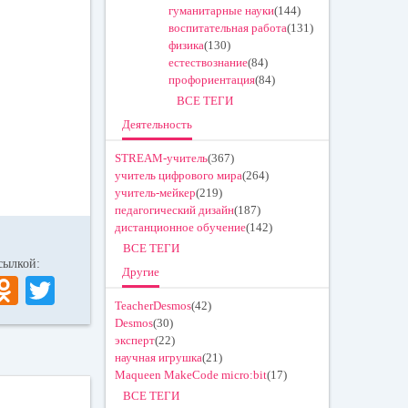
гуманитарные науки
(144)
воспитательная работа
(131)
физика
(130)
естествознание
(84)
профориентация
(84)
ВСЕ ТЕГИ
Деятельность
STREAM-учитель
(367)
учитель цифрового мира
(264)
учитель-мейкер
(219)
педагогический дизайн
(187)
дистанционное обучение
(142)
ВСЕ ТЕГИ
 ссылкой:
Другие
V
O
T
TeacherDesmos
(42)
K
dn
wi
Desmos
(30)
ok
tte
эксперт
(22)
научная игрушка
(21)
la
r
Maqueen MakeCode micro:bit
(17)
ss
ВСЕ ТЕГИ