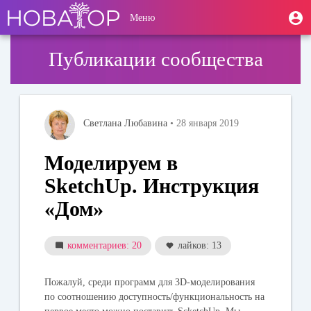
Перейти
User
М
Меню
к
Toggle
п
account
основному
navigation
содержанию
menu
Публикации сообщества
Светлана Любавина
• 28 января 2019
Моделируем в
SketchUp. Инструкция
«Дом»
комментариев: 20
лайков: 13
Пожалуй, среди программ для 3D-моделирования
по соотношению доступность/функциональность на