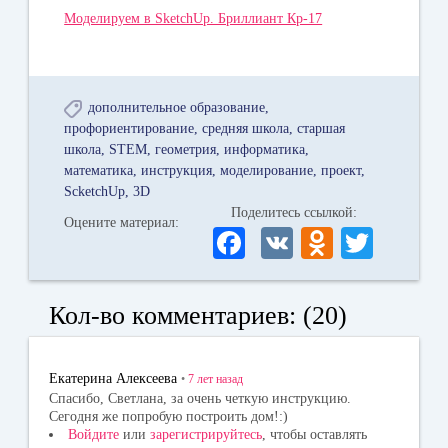
Моделируем в SketchUp. Бриллиант Кр-17
дополнительное образование
профориентирование
средняя школа
старшая
школа
STEM
геометрия
информатика
математика
инструкция
моделирование
проект
ScketchUp
3D
Поделитесь ссылкой:
Оцените материал:
Fa
V
O
T
ce
K
dn
wi
bo
ok
tte
Кол-во комментариев: (20)
ok
la
r
ss
Екатерина Алексеева
•
7 лет
назад
ni
Спасибо, Светлана, за очень четкую инструкцию.
Сегодня же попробую построить дом!:)
ki
Войдите
или
зарегистрируйтесь
, чтобы оставлять