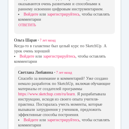
оказываются очень развитыми и способными к
раннему освоению цифровым инструментарием.
Войдите
или
зарегистрируйтесь
, чтобы оставлять
комментарии
ОТВЕТИТЬ
Ольга Шарая
•
7 лет
назад
Когда-то в галактике был целый курс по SketchUp. А
урок очень хороший
Войдите
или
зарегистрируйтесь
, чтобы оставлять
комментарии
Светлана Любавина
•
7 лет
назад
Спасибо за внимание и комментарий! Уже создано
немало разработок по SketchUp, включая обучающие
материалы от создателей программы
https://www.sketchup.com/ru/learn
. Я разрабатывала
инструкцию, исходя из своего опыта учителя-
практика. Постаралась учесть моменты, которые
вызывали затруднения у учеников, предложить
эффективные способы построения.
Войдите
или
зарегистрируйтесь
, чтобы оставлять
комментарии