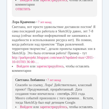
Войдите
или
зарегистрируйтесь
, чтобы оставлять
комментарии
ОТВЕТИТЬ
Лора Кравченко
•
7 лет
назад
Светлана, вот просто удовольствие доставили постом! Я
сама последний раз работала в SketchUp давно, лет 7-8
назад (сейчас вообще информатикой не занимаюсь и
надобности в использовании ресурса нет). Но помню,
когда работали над проектом "Парк развлечений.
территория творчества", делали проекты парковых зон в
SketchUp. Это была отличная работа! Пример - тут
http://parkprojekt.blogspot.com/search?updated-max=2011-
10-01T03:36:00-…
Войдите
или
зарегистрируйтесь
, чтобы оставлять
комментарии
Светлана Любавина
•
7 лет
назад
Спасибо за ссылку, Лора! Действительно, классный
проект! Продуманный, проработанный. Дата
создания тоже впечатлила - сентябрь 2011 года.
Много событий произошло с того времени... Кстати,
тогда SketchUp был ещё детищем Google.
Войдите
или
зарегистрируйтесь
, чтобы оставлять