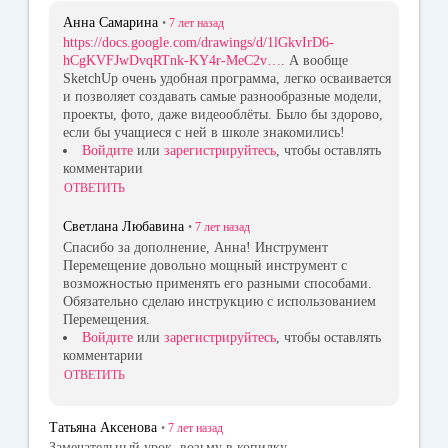
Анна Самарина
•
7 лет
назад
https://docs.google.com/drawings/d/1lGkvIrD6-
hCgKVFJwDvqRTnk-KY4r-MeC2v…
. А вообще
SketchUp очень удобная программа, легко осваивается
и позволяет создавать самые разнообразные модели,
проекты, фото, даже видеооблёты. Было бы здорово,
если бы учащиеся с ней в школе знакомились!
Войдите
или
зарегистрируйтесь
, чтобы оставлять
комментарии
ОТВЕТИТЬ
Светлана Любавина
•
7 лет
назад
Спасибо за дополнение, Анна! Инструмент
Перемещение довольно мощный инструмент с
возможностью применять его разными способами.
Обязательно сделаю инструкцию с использованием
Перемещения.
Войдите
или
зарегистрируйтесь
, чтобы оставлять
комментарии
ОТВЕТИТЬ
Татьяна Аксенова
•
7 лет
назад
Замечательный урок, возьму в копилку.