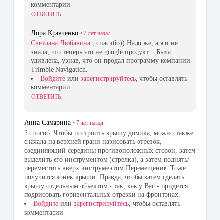
комментарии
ОТВЕТИТЬ
Лора Кравченко
•
7 лет
назад
Светлана Любавина
, спасибо)) Надо же, а я и не
знала, что теперь это не google продукт... Была
удивлена, узнав, что он продал программу компании
Trimble Navigation.
Войдите
или
зарегистрируйтесь
, чтобы оставлять
комментарии
ОТВЕТИТЬ
Анна Самарина
•
7 лет
назад
2 способ. Чтобы построить крышу домика, можно также
сначала на верхней грани нарисовать отрезок,
соединяющий середины противоположных сторон, затем
выделить его инструментом (стрелка), а затем поднять/
переместить вверх инструментом Перемещение. Тоже
получится конёк крыши. Правда, чтобы затем сделать
крышу отдельным объектом - так, как у Вас - придётся
подрисовать горизонтальные отрезки на фронтонах.
Войдите
или
зарегистрируйтесь
, чтобы оставлять
комментарии