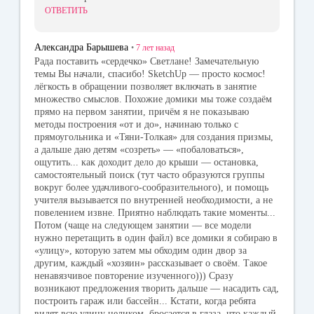
ОТВЕТИТЬ
Александра Барышева
•
7 лет
назад
Рада поставить «сердечко» Светлане! Замечательную
темы Вы начали, спасибо! SketchUp — просто космос!
лёгкость в обращении позволяет включать в занятие
множество смыслов. Похожие домики мы тоже создаём
прямо на первом занятии, причём я не показываю
методы построения «от и до», начинаю только с
прямоугольника и «Тяни-Толкая» для создания призмы,
а дальше даю детям «созреть» — «побаловаться»,
ощутить... как доходит дело до крыши — остановка,
самостоятельный поиск (тут часто образуются группы
вокруг более удачливого-сообразительного), и помощь
учителя вызывается по внутренней необходимости, а не
повелением извне. Приятно наблюдать такие моменты...
Потом (чаще на следующем занятии — все модели
нужно перетащить в один файл) все домики я собираю в
«улицу», которую затем мы обходим один двор за
другим, каждый «хозяин» рассказывает о своём. Такое
ненавязчивое повторение изученного))) Сразу
возникают предложения творить дальше — насадить сад,
построить гараж или бассейн... Кстати, когда ребята
видят всю улицу целиком, бросается в глаза, что каждый