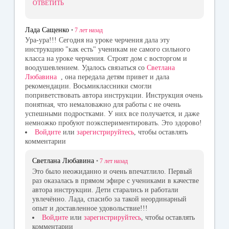
ОТВЕТИТЬ
Лада Сащенко
•
7 лет
назад
Ура-ура!!! Сегодня на уроке черчения дала эту
инструкцию "как есть" ученикам не самого сильного
класса на уроке черчения. Строят дом с восторгом и
воодушевлением. Удалось связаться со
Светлана
Любавина
, она передала детям привет и дала
рекомендации. Восьмиклассники смогли
поприветствовать автора инструкции. Инструкция очень
понятная, что немаловажно для работы с не очень
успешными подростками. У них все получается, и даже
немножко пробуют поэкспериментировать. Это здорово!
Войдите
или
зарегистрируйтесь
, чтобы оставлять
комментарии
Светлана Любавина
•
7 лет
назад
Это было неожиданно и очень впечатлило. Первый
раз оказалась в прямом эфире с учениками в качестве
автора инструкции. Дети старались и работали
увлечённо. Лада, спасибо за такой неординарный
опыт и доставленное удовольствие!!!
Войдите
или
зарегистрируйтесь
, чтобы оставлять
комментарии