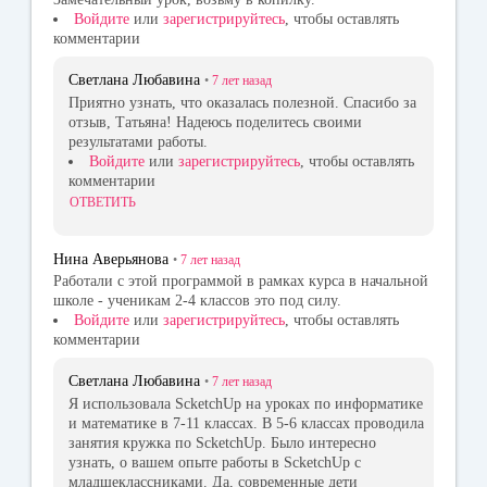
Войдите
или
зарегистрируйтесь
, чтобы оставлять
комментарии
Светлана Любавина
•
7 лет
назад
Приятно узнать, что оказалась полезной. Спасибо за
отзыв, Татьяна! Надеюсь поделитесь своими
результатами работы.
Войдите
или
зарегистрируйтесь
, чтобы оставлять
комментарии
ОТВЕТИТЬ
Нина Аверьянова
•
7 лет
назад
Работали с этой программой в рамках курса в начальной
школе - ученикам 2-4 классов это под силу.
Войдите
или
зарегистрируйтесь
, чтобы оставлять
комментарии
Светлана Любавина
•
7 лет
назад
Я использовала ScketchUp на уроках по информатике
и математике в 7-11 классах. В 5-6 классах проводила
занятия кружка по ScketchUp. Было интересно
узнать, о вашем опыте работы в ScketchUp с
младшеклассниками. Да, современные дети