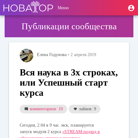
Перейти
User
М
Меню
к
Toggle
п
account
основному
navigation
содержанию
menu
Публикации сообщества
Елена Годунова
• 2 апреля 2019
Вся наука в 3х строках,
или Успешный старт
курса
комментариев: 10
лайков: 9
Сегодня, 2.04 в 9 час. мск, планируется
запуск модуля 2 курса
«STREAM-подход в