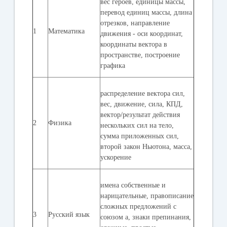
вес героев, единицы массы,
перевод единиц массы, длина
отрезков, направление
1
Математика
движения - оси координат,
координаты вектора в
пространстве, построение
графика
распределение вектора сил,
вес, движение, сила, КПД,
вектор/результат действия
2
Физика
нескольких сил на тело,
сумма приложенных сил,
второй закон Ньютона, масса,
ускорение
имена собственные и
нарицательные, правописание
сложных предложений с
3
Русский язык
союзом а, знаки препинания,