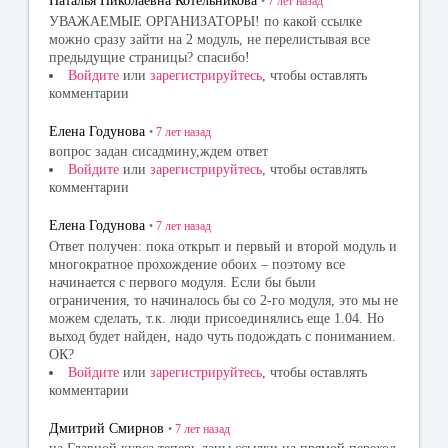
Наталья Николаевна Котельникова
•
7 лет
назад
УВАЖАЕМЫЕ ОРГАНИЗАТОРЫ! по какой ссылке
можно сразу зайти на 2 модуль, не перелистывая все
предыдущие страницы? спасибо!
Войдите
или
зарегистрируйтесь
, чтобы оставлять
комментарии
Елена Годунова
•
7 лет
назад
вопрос задан сисадмину,ждем ответ
Войдите
или
зарегистрируйтесь
, чтобы оставлять
комментарии
Елена Годунова
•
7 лет
назад
Ответ получен: пока открыт и первый и второй модуль и
многократное прохождение обоих – поэтому все
начинается с первого модуля. Если бы были
ограничения, то начиналось бы со 2-го модуля, это мы не
можем сделать, т.к. люди присоединялись еще 1.04. Но
выход будет найден, надо чуть подождать с пониманием.
ОК?
Войдите
или
зарегистрируйтесь
, чтобы оставлять
комментарии
Дмитрий Смирнов
•
7 лет
назад