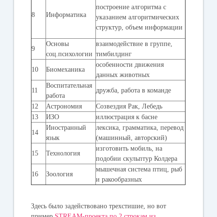
построение алгоритма с
8
Информатика
указанием алгоритмических
структур, объем информации
Основы
взаимодействие в группе,
9
соц.психологии
тимбилдинг
особенности движения
10
Биомеханика
данных животных
Воспитательная
11
дружба, работа в команде
работа
12
Астрономия
Созвездия Рак, Лебедь
13
ИЗО
иллюстрация к басне
Иностранный
лексика, грамматика, перевод
14
язык
(машинный, авторский)
изготовить мобиль, на
15
Технология
подобии скульптур Колдера
мышечная система птиц, рыб
16
Зоология
и ракообразных
Здесь было задействовано трехстишие, но вот
пример
STREAM-проекта по 2 строкам из