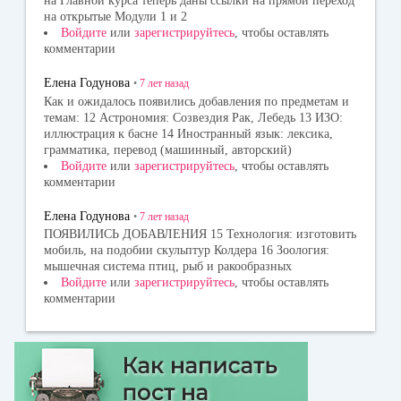
на Главной курса теперь даны ссылки на прямой переход
на открытые Модули 1 и 2
Войдите
или
зарегистрируйтесь
, чтобы оставлять
комментарии
Елена Годунова
•
7 лет
назад
Как и ожидалось появились добавления по предметам и
темам: 12 Астрономия: Созвездия Рак, Лебедь 13 ИЗО:
иллюстрация к басне 14 Иностранный язык: лексика,
грамматика, перевод (машинный, авторский)
Войдите
или
зарегистрируйтесь
, чтобы оставлять
комментарии
Елена Годунова
•
7 лет
назад
ПОЯВИЛИСЬ ДОБАВЛЕНИЯ 15 Технология: изготовить
мобиль, на подобии скульптур Колдера 16 Зоология:
мышечная система птиц, рыб и ракообразных
Войдите
или
зарегистрируйтесь
, чтобы оставлять
комментарии