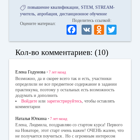
повышение квалификации
STEM
STREAM-
учитель
апробация
дистанционное обучение
Поделитесь ссылкой:
Оцените материал:
Fa
V
O
T
ce
K
dn
wi
bo
ok
tte
Кол-во комментариев: (10)
ok
la
r
ss
Елена Годунова
•
7 лет
назад
ni
Возможно, да и скорее всего так и есть, участники
определили не все предметное содержание в задании
ki
практикума, поэтому у остальных есть возможность
додумать и дополнить
Войдите
или
зарегистрируйтесь
, чтобы оставлять
комментарии
Наталья Юткина
•
7 лет
назад
Елена, Людмила, поздравляю со стартом курса! Первого
на Новаторе, этот старт очень важен! ОЧЕНЬ жалею, что
не получается поучиться.. Но с огромным интересом