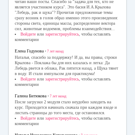
читаю ваши посты. Спасибо за "задача для тех, кто не
является участником курса". Это басня И.А.Крылова
"Лебедь, рак и щука"? Прочитав предложенные темы
сразу возник в голов образ именно этого произведения:
стороны света, единицы массы, распределение вектора
сил, животные водоемов, проблемы взаимодействия...
Войдите
или
зарегистрируйтесь
, чтобы оставлять
комментарии
Елена Годунова
•
7 лет
назад
Наталья, спасибо за поддержку! И да, вы правы, строки
Крылова - Поклажа бы для них казалась и легка: Да
Лебедь рвется в облака, Рак пятится назад, а Щука тянет
в воду. И стали импульсом для практикума!
Войдите
или
зарегистрируйтесь
, чтобы оставлять
комментарии
Галина Битюкова
•
7 лет
назад
После загрузки 2 модуля стало неудобно заходить на
курс. Приходится начинать сначала при каждом входе и
листать страницы до того места, где остановился.
Войдите
или
зарегистрируйтесь
, чтобы оставлять
комментарии