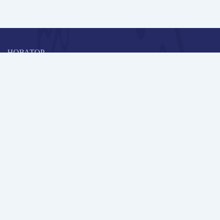
НОВАТОР
Коллективная блогоплатформа и площадка для профессионального
роста, обмена инновационными идеями и решениями, передачи
опыта и экспертной деятельности работников образования в
области современных стандартов и технологий.
Редакционная политика
Навигация
Новые пользователи
Публикации
Школа автора
Архив Галактики
Дискуссии
Участники
Партнерам
Контакты