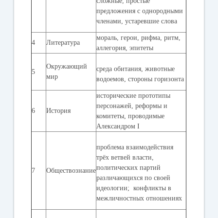
сложные, простые
предложения с однородными
членами, устаревшие слова
мораль, герои, рифма, ритм,
4
Литература
аллегория, эпитеты
Окружающий
среда обитания, животные
5
мир
водоемов, стороны горизонта
исторические прототипы
персонажей, реформы и
6
История
комитеты, проводимые
Александром I
проблема взаимодействия
трёх ветвей власти,
политических партий
7
Обществознание
различающихся по своей
идеологии; конфликты в
межличностных отношениях