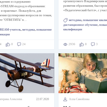
организуемого Владимирским и
ждению и содержанию
развития образования, был про
 «STREAM-подход в образовании:
«Педагогический баттл», с уча
 и практика». Пожалуйста, для
ения группировки вопросов по темам,
те "ОТВЕТИТЬ" в…
методика
,
повышение квали
дистанционное обучение
,
повы
квалификации
REAM-учитель
,
методика
,
повышение
фикации
14
0
24
2936
8
3
атерина Алексеева
22.07.2020
Алла Самойлова