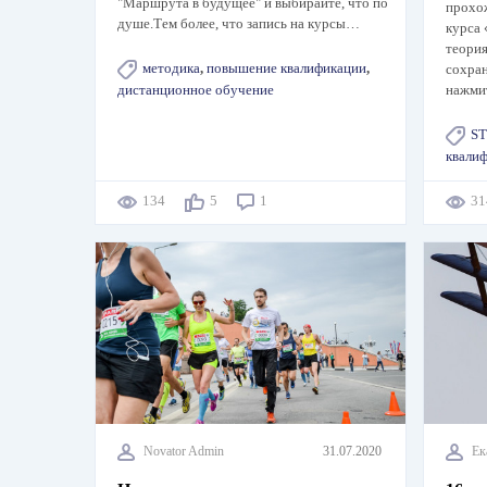
"Маршрута в будущее" и выбирайте, что по
прохо
душе.Тем более, что запись на курсы…
курса
теория
методика
,
повышение квалификации
,
сохран
нажми
дистанционное обучение
ST
квали
134
5
1
3
Novator Admin
31.07.2020
Ек