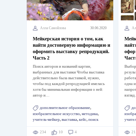
Алла Самойлова
30.06.2020
Ал
Мейкерская история о том, как
Мейк
найти достоверную информацию и
найт
оформить выставку репродукций.
офор
Часть 2
Част
Поиск авторов и названий картин,
Выбор
выбранных для выставки Чтобы выставка
резуль
действительно была выставкой, нужно,
работа
чтобы под каждой репродукцией имелась
одна и
хотя бы минимальная информация о ней:
напрот
автор и…
взгля
дополнительное образование
,
до
изобразительное искусство
,
методика
,
изобра
учитель-мейкер
,
выставка
,
кейс
,
поиск
учите
234
10
4
2