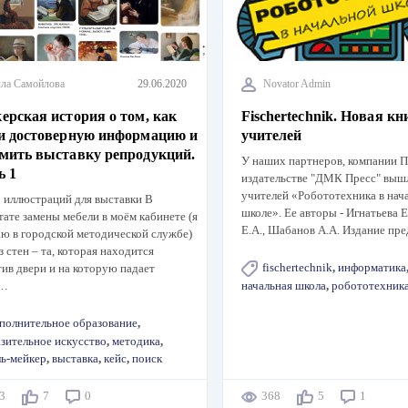
ла Самойлова
29.06.2020
Novator Admin
ерская история о том, как
Fischertechnik. Новая кн
и достоверную информацию и
учителей
мить выставку репродукций.
У наших партнеров, компании
ь 1
издательстве "ДМК Пресс" вышл
учителей «Робототехника в нач
 иллюстраций для выставки В
школе». Ее авторы - Игнатьева 
тате замены мебели в моём кабинете (я
Е.А., Шабанов А.А. Издание пр
ю в городской методической службе)
з стен – та, которая находится
fischertechnik
,
информатика
ив двери и на которую падает
д…
начальная школа
,
робототехник
полнительное образование
,
зительное искусство
,
методика
,
ль-мейкер
,
выставка
,
кейс
,
поиск
13
7
0
368
5
1