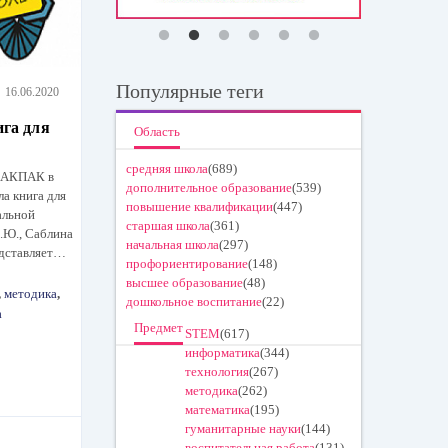
Популярные теги
16.06.2020
ига для
Область
средняя школа
(689)
 ПАКПАК в
дополнительное образование
(539)
а книга для
повышение квалификации
(447)
альной
старшая школа
(361)
Е.Ю., Саблина
начальная школа
(297)
едставляет…
профориентирование
(148)
высшее образование
(48)
,
методика
,
дошкольное воспитание
(22)
а
Предмет
STEM
(617)
информатика
(344)
технология
(267)
методика
(262)
математика
(195)
гуманитарные науки
(144)
воспитательная работа
(131)