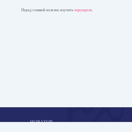
Перед ставкой полезно изучить
черундоло
.
НОВАТОР
Коллективная блогоплатформа и площадка для