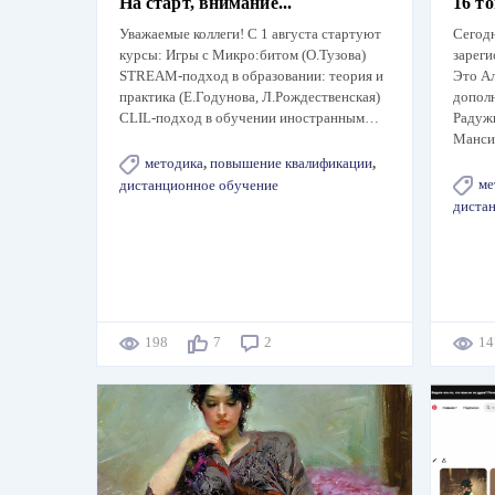
На старт, внимание...
16 т
Уважаемые коллеги! С 1 августа стартуют
Сегод
курсы: Игры с Микро:битом (О.Тузова)
зареги
STREAM-подход в образовании: теория и
Это Ал
практика (Е.Годунова, Л.Рождественская)
дополн
CLIL-подход в обучении иностранным…
Радуж
Манси
методика
,
повышение квалификации
,
ме
дистанционное обучение
диста
198
7
2
1