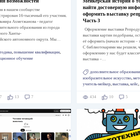
онн возможностей
Мейкерская история о т
найти достоверную инф
ня в нашем сообществе
оформить выставку реп
стрирован 16-тысячный его участник.
Часть 3
ьмира Ахметжанова - педагог
ительного образования из города
Оформление выставки Репроду
ного Ханты-
выставки картин подобраны, ос
йского автономного округа. Мы…
её оформить (начало истории – з
С библиотекарями мы решили, ч
тодика
,
повышение квалификации
,
оформлению у нас будет класси
нционное обучение
выставка –…
дополнительное образовани
изобразительное искусство
,
мет
учитель-мейкер
,
выставка
,
кейс
,
47
13
7
434
10
5