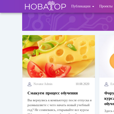
Перейти
User
Публикации
Проекты
к
основному
account
содержанию
menu
Novator Admin
10.08.2020
Ел
Смакуем процесс обучения
Фору
курс
Вы вернулись к компьютеру после отпуска и
обуч
размышляете с чего начать новый учебный
год? Не сомневаясь, открывайте все курсы
Здесь