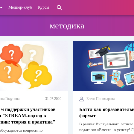
Мейкер-клуб
Курсы
методика
ена Годунова
31.07.2020
Елена Пономарева
м поддержки участников
Баттл как образователь
а "STREAM-подход в
формат
ении: теория и практика"
В рамках Виртуального летнего 
педагогов «Вместе - к успеху! Л
 обсуждаются вопросы по