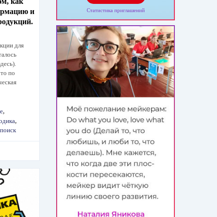
ом, как
ормацию и
Статистика приглашений
родукций.
кции для
талось
десь).
то по
ческая
е
,
одика
,
поиск