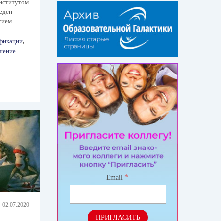
нститутом
веден
стием…
фикации
,
шение
*
Email
02.07.2020
ПРИГЛАСИТЬ