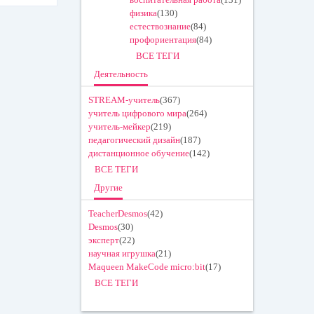
физика
(130)
естествознание
(84)
профориентация
(84)
ВСЕ ТЕГИ
Деятельность
STREAM-учитель
(367)
учитель цифрового мира
(264)
учитель-мейкер
(219)
педагогический дизайн
(187)
дистанционное обучение
(142)
ВСЕ ТЕГИ
Другие
TeacherDesmos
(42)
Desmos
(30)
эксперт
(22)
научная игрушка
(21)
Maqueen MakeCode micro:bit
(17)
ВСЕ ТЕГИ