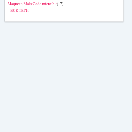
Maqueen MakeCode micro:bit
(17)
ВСЕ ТЕГИ