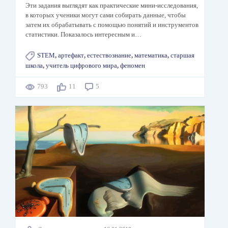
Эти задания выглядят как практические мини-исследования,
в которых ученики могут сами собирать данные, чтобы
затем их обрабатывать с помощью понятий и инструментов
статистики. Показалось интересным и…
STEM
,
артефакт
,
естествознание
,
математика
,
старшая
школа
,
учитель цифрового мира
,
феномен
793
11
5