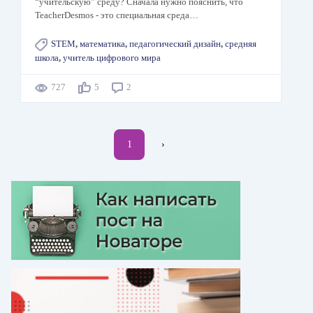
“учительскую” среду? Сначала нужно пояснить, что
TeacherDesmos - это специальная среда…
STEM
,
математика
,
педагогический дизайн
,
средняя
школа
,
учитель цифрового мира
727
5
2
Нумерация
Текущая
1
Следующая
›
страниц
страница
страница