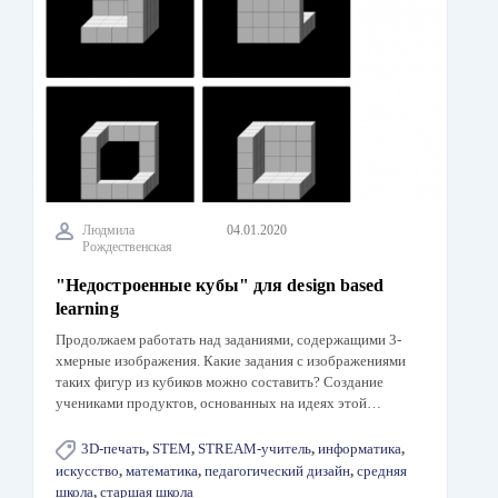
Людмила
04.01.2020
Рождественская
"Недостроенные кубы" для design based
learning
Продолжаем работать над заданиями, содержащими 3-
хмерные изображения. Какие задания с изображениями
таких фигур из кубиков можно составить? Создание
учениками продуктов, основанных на идеях этой…
3D-печать
,
STEM
,
STREAM-учитель
,
информатика
,
искусство
,
математика
,
педагогический дизайн
,
средняя
школа
,
старшая школа