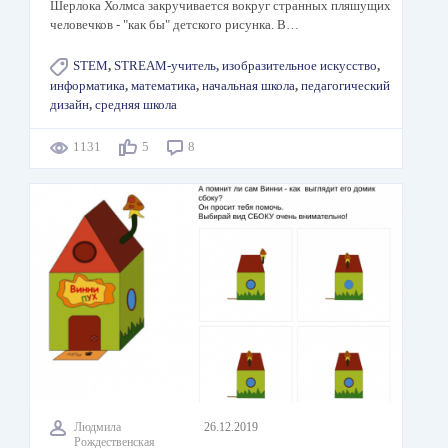
Шерлока Холмса закручивается вокруг странных пляшущих
человечков - "как бы" детского рисунка. В…
STEM
,
STREAM-учитель
,
изобразительное искусство
,
информатика
,
математика
,
начальная школа
,
педагогический
дизайн
,
средняя школа
1131
5
8
Людмила
26.12.2019
Рождественская