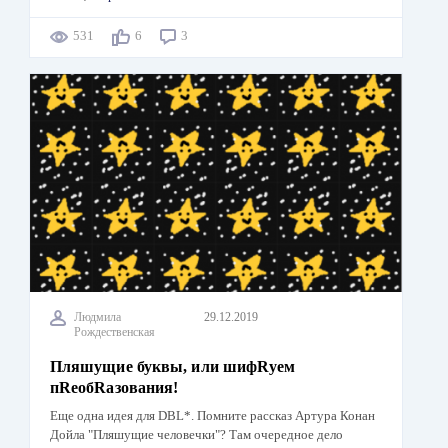
531
6
3
Людмила
29.12.2019
Рождественская
Пляшущие буквы, или шифRуем
пRеобRазования!
Еще одна идея для DBL*. Помните рассказ Артура Конан
Дойла "Пляшущие человечки"? Там очередное дело