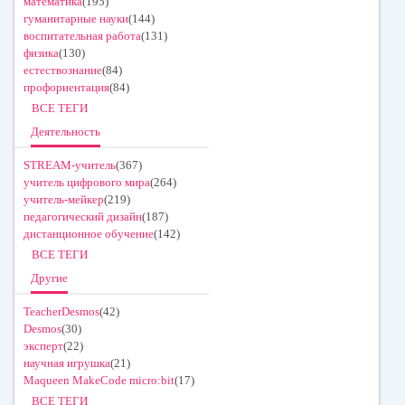
математика
(195)
гуманитарные науки
(144)
воспитательная работа
(131)
физика
(130)
естествознание
(84)
профориентация
(84)
ВСЕ ТЕГИ
Деятельность
STREAM-учитель
(367)
учитель цифрового мира
(264)
учитель-мейкер
(219)
педагогический дизайн
(187)
дистанционное обучение
(142)
ВСЕ ТЕГИ
Другие
TeacherDesmos
(42)
Desmos
(30)
эксперт
(22)
научная игрушка
(21)
Maqueen MakeCode micro:bit
(17)
ВСЕ ТЕГИ