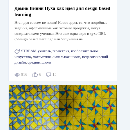
Домик Винни Пуха как идея для design based
learning
Эта идея совсем не новая! Новое здесь то, что подобные
задания, оформленные как готовые продукты, могут
создавать сами ученики. Это еще одна идея в духе DBL
(“design based learning” или "обучения на…
STREAM-учитель
,
геометрия
,
изобразительное
искусство
,
математика
,
начальная школа
,
педагогический
дизайн
,
средняя школа
816
6
15