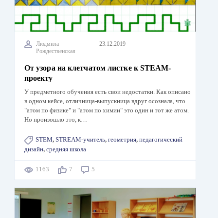
Людмила
23.12.2019
Рождественская
От узора на клетчатом листке к STEAM-
проекту
У предметного обучения есть свои недостатки. Как описано
в одном кейсе, отличница-выпускница вдруг осознала, что
"атом по физике" и "атом по химии" это один и тот же атом.
Но произошло это, к…
STEM
,
STREAM-учитель
,
геометрия
,
педагогический
дизайн
,
средняя школа
1163
7
5