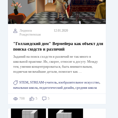
Людмила
12.01.2020
Рождественская
"Голландский дом" Вермейера как объект для
поиска сходств и различий
Заданий на поиск сходств и различий не так много в
школьной практике. Их, скорее, относят к досугу. Между
тем, умения концентрироваться, быть внимательным,
подмечая мельчайшие детали, помогает как …
STEM
,
STREAM-учитель
,
изобразительное искусство
,
начальная школа
,
педагогический дизайн
,
средняя школа
708
5
5