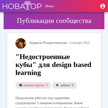
Перейти
User
М
Меню
к
Toggle
п
account
основному
navigation
содержанию
menu
Публикации сообщества
Людмила Рождественская
• 4 января 2020
"Недостроенные
кубы" для design based
learning
комментариев: 3
лайков: 6
Продолжаем работать над заданиями,
содержащими 3-хмерные изображения. Какие