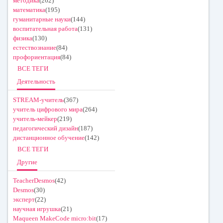
методика
(262)
математика
(195)
гуманитарные науки
(144)
воспитательная работа
(131)
физика
(130)
естествознание
(84)
профориентация
(84)
ВСЕ ТЕГИ
Деятельность
STREAM-учитель
(367)
учитель цифрового мира
(264)
учитель-мейкер
(219)
педагогический дизайн
(187)
дистанционное обучение
(142)
ВСЕ ТЕГИ
Другие
TeacherDesmos
(42)
Desmos
(30)
эксперт
(22)
научная игрушка
(21)
Maqueen MakeCode micro:bit
(17)