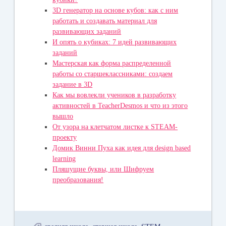
3D генератор на основе кубов: как с ним
работать и создавать материал для
развивающих заданий
И опять о кубиках: 7 идей развивающих
заданий
Мастерская как форма распределенной
работы со старшеклассниками: создаем
задание в 3D
Как мы вовлекли учеников в разработку
активностей в TeacherDesmos и что из этого
вышло
От узора на клетчатом листке к STEAM-
проекту
Домик Винни Пуха как идея для design based
learning
Пляшущие буквы, или Шифруем
преобразования!