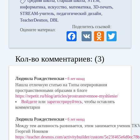
средняя школа
старшая школа
STEM
информатика
искусство
математика
3D-печать
STREAM-учитель
педагогический дизайн
TeacherDesmos
DBL
Поделитесь ссылкой:
Оцените материал:
Fa
V
O
T
ce
K
dn
wi
bo
ok
tte
Кол-во комментариев: (3)
ok
la
r
ss
Людмила Рождественская
•
6 лет
назад
ni
Нашла отличную статью на Типы оперирования
пространственными образами в блоге
ki
https://repetit.ru/blog/articles/prostranstvennoe-myshlenie/
Войдите
или
зарегистрируйтесь
, чтобы оставлять
комментарии
Людмила Рождественская
•
6 лет
назад
Между тем активность развивается, этим занимается ученик TK
Георгий Новиков
https://teacher.desmos.com/activitybuilder/custom/5e23f465e6d0ec7