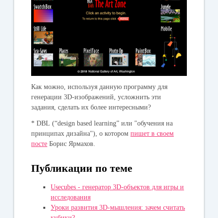
Как можно, используя данную программу для
генерации 3D-изображений, усложнить эти
задания, сделать их более интересными?
*
DBL
(“design based learning” или "обучения на
принципах дизайна"), о котором
пишет в своем
посте
Борис Ярмахов.
Публикации по теме
Usecubes - генератор 3D-объектов для игры и
исследования
Уроки развития 3D-мышления: зачем считать
кубики?