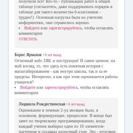
получили все! Кто-то - публикации работ в общей
таблице (согласитесь, даже поддерживать порядок в
таблице для такого количества 6-классников -
трудно!). Основная нагрузка была на учителях
информатики, они справились хорошо.
Войдите
или
зарегистрируйтесь
, чтобы оставлять
комментарии
ОТВЕТИТЬ
Борис Ярмахов
•
6 лет
назад
Отличный кейс DBL и инструкция! И самое ценное, на
мой взгляд, то, что здесь есть понятная история с
масштабированием - как внутри школы, так и за ее
пределы. Интересно, а как при этом оцениваются работы
учащихся?
Войдите
или
зарегистрируйтесь
, чтобы оставлять
комментарии
Людмила Рождественская
•
6 лет
назад
Оценивание в течение 2-ух месяцев было, в
основном, формирующее, процессное. В конце был
зачет по творческому программированию, когда
каждый ученик выбирал один из 10 элементов-
паттернов и создавал целостный узор. Это - итоговое