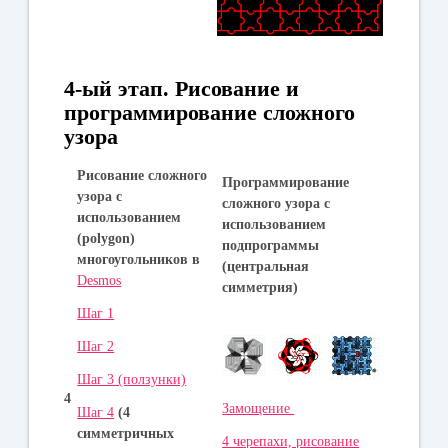
4-ый этап.
Рисование и
программирование сложного
узора
Рисование сложного
Программирование
узора с
сложного узора с
использованием
использованием
(polygon)
подпрограммы
многоугольников в
(центральная
Desmos
симметрия)
Шаг 1
Шаг 2
Шаг 3 (ползунки)
4
Замощение
Шаг 4
(4
симметричных
4 черепахи, рисование