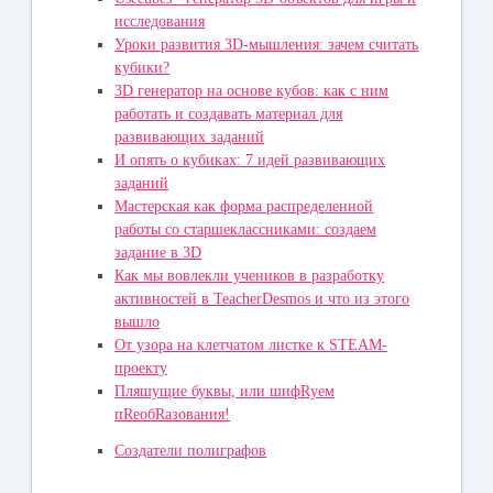
исследования
Уроки развития 3D-мышления: зачем считать
кубики?
3D генератор на основе кубов: как с ним
работать и создавать материал для
развивающих заданий
И опять о кубиках: 7 идей развивающих
заданий
Мастерская как форма распределенной
работы со старшеклассниками: создаем
задание в 3D
Как мы вовлекли учеников в разработку
активностей в TeacherDesmos и что из этого
вышло
От узора на клетчатом листке к STEAM-
проекту
Пляшущие буквы, или шифRуем
пRеобRазования!
Создатели полиграфов