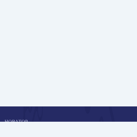
НОВАТОР
Коллективная блогоплатформа и площадка для профессионального
роста, обмена инновационными идеями и решениями, передачи