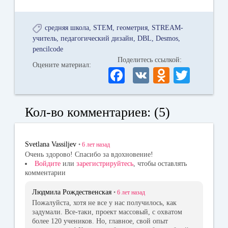
средняя школа
STEM
геометрия
STREAM-
учитель
педагогический дизайн
DBL
Desmos
pencilcode
Поделитесь ссылкой:
Оцените материал:
Fa
V
O
T
ce
K
dn
wi
bo
ok
tte
Кол-во комментариев: (5)
ok
la
r
ss
Svetlana Vassiljev
•
6 лет
назад
ni
Очень здорово! Спасибо за вдохновение!
Войдите
или
зарегистрируйтесь
, чтобы оставлять
ki
комментарии
Людмила Рождественская
•
6 лет
назад
Пожалуйста, хотя не все у нас получилось, как
задумали. Все-таки, проект массовый, с охватом
более 120 учеников. Но, главное, свой опыт