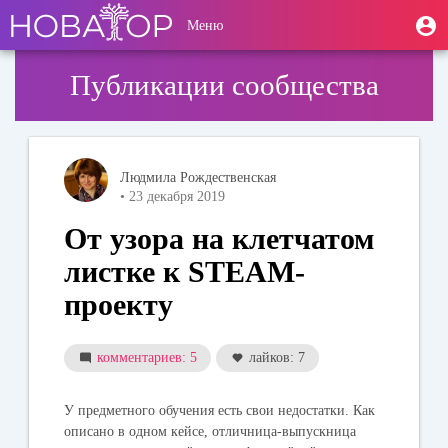
Перейти
User
М
Меню
к
Toggle
п
account
основному
navigation
содержанию
menu
Публикации сообщества
Людмила Рождественская
• 23 декабря 2019
От узора на клетчатом
листке к STEAM-
проекту
комментариев: 5
лайков: 7
У предметного обучения есть свои недостатки. Как
описано в одном кейсе, отличница-выпускница