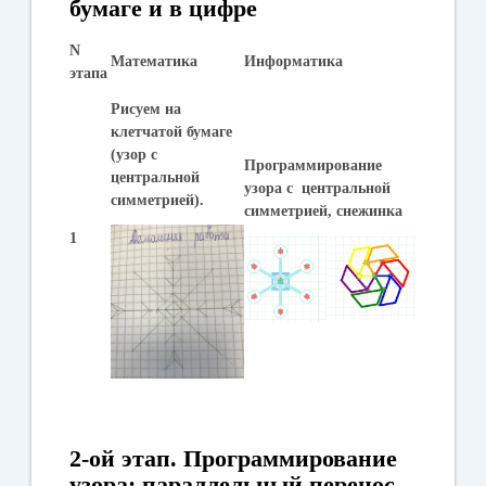
бумаге и в цифре
N
Математика
Информатика
этапа
Рисуем на
клетчатой бумаге
(узор с
Программирование
центральной
узора с центральной
симметрией).
симметрией, снежинка
1
2-ой этап.
Программирование
узора: параллельный перенос