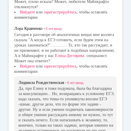
Может, плохо искала? Может, любители Майнкрафта
откликнутся?
Войдите
или
зарегистрируйтесь
, чтобы оставлять
комментарии
Лора Кравченко
•
6 лет
назад
Сегодня в разговоре об аналогичных вещах мне коллега
сказала "А когда к ЕГЭ готовить, если будем этим на
уроках заниматься?".............. Те, кто так рассуждает, и
не применяют, и не работают в подобных направлениях.
А в Майнкрафте у нас
Елена Дегтярева
специалист.
Может она ответит?
Войдите
или
зарегистрируйтесь
, чтобы оставлять
комментарии
Людмила Рождественская
•
6 лет
назад
Да, про Елену я тоже подумала, была бы благодарна
за консультацию... Но, возвращаясь к условному ЕГЭ,
надо сказать, что темы-то упомянуты вполне ЕГЭ
-шные, другое дело, что по форме эти задачи -
другие. Ну и если умение подмечать закономерности
и общее умение рассуждать никому не нужно, то тут
и сказать нечего. Если натаскивать к экзамену, то,
конечно, только на таких задачах, которые именно на
экзаменах встречаются, но настоящая ли это цель