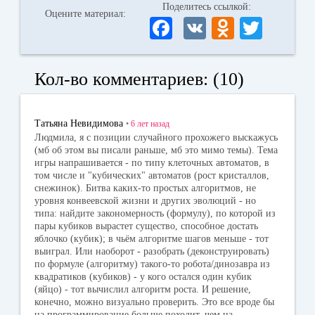
Поделитесь ссылкой:
Оцените материал:
Fa
V
O
T
ce
K
dn
wi
bo
ok
tte
Кол-во комментариев: (10)
ok
la
r
ss
Татьяна Невидимова
•
6 лет
назад
ni
Людмила, я с позиции случайного прохожего выскажусь
(мб об этом вы писали раньше, мб это мимо темы). Тема
ki
игры напрашивается - по типу клеточных автоматов, в
том числе и "кубических" автоматов (рост кристаллов,
снежинок). Битва каких-то простых алгоритмов, не
уровня конвеевской жизни и других эволюций - но
типа: найдите закономерность (формулу), по которой из
пары кубиков вырастет существо, способное достать
яблочко (кубик); в чьём алгоритме шагов меньше - тот
выиграл. Или наоборот - разобрать (деконструировать)
по формуле (алгоритму) такого-то робота/динозавра из
квадратиков (кубиков) - у кого остался один кубик
(яйцо) - тот вычислил алгоритм роста. И решение,
конечно, можно визуально проверить. Это все вроде бы
на программирование больше походит, чем на