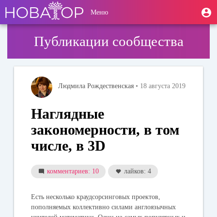
Перейти
User
М
Меню
к
Toggle
п
account
основному
navigation
содержанию
menu
Публикации сообщества
Людмила Рождественская
• 18 августа 2019
Наглядные
закономерности, в том
числе, в 3D
комментариев: 10
лайков: 4
Есть несколько краудсорсинговых проектов,
пополняемых коллективно силами англоязычных