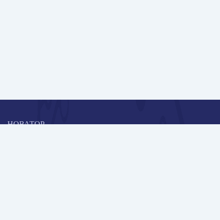
НОВАТОР
Коллективная блогоплатформа и площадка для профессионального
роста, обмена инновационными идеями и решениями, передачи
опыта и экспертной деятельности работников образования в
области современных стандартов и технологий.
Редакционная политика
Навигация
Новые пользователи
Публикации
Школа автора