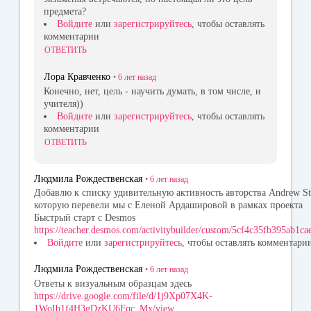
предмета?
Войдите
или
зарегистрируйтесь
, чтобы оставлять
комментарии
ОТВЕТИТЬ
Лора Кравченко
•
6 лет
назад
Конечно, нет, цель - научить думать, в том числе, и
учителя))
Войдите
или
зарегистрируйтесь
, чтобы оставлять
комментарии
ОТВЕТИТЬ
Людмила Рождественская
•
6 лет
назад
Добавлю к списку удивительную активность авторства Andrew St
которую перевели мы с Еленой Ардашировой в рамках проекта
Быстрый старт с Desmos
https://teacher.desmos.com/activitybuilder/custom/5cf4c35fb395ab1c
Войдите
или
зарегистрируйтесь
, чтобы оставлять комментари
Людмила Рождественская
•
6 лет
назад
Ответы к визуальным образцам здесь
https://drive.google.com/file/d/1j9Xp07X4K-
1WoIb1f4H3gDzKU6Fqc_Mx/view