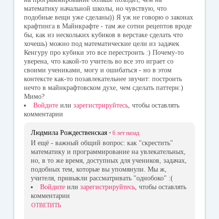
математику начальной школы, но чувствую, что
подобные вещи уже сделаны)) Я уж не говорю о законах
крафтинга в Майнкрафте - там же сотни рецептов вроде
бы, как из нескольких кубиков в верстаке сделать что
хочешь) можно под математические цели из задачек
Кенгуру про кубики это все перестроить :) Почему-то
уверена, что какой-то учитель во все это играет со
своими учениками, могу и ошибаться - но в этом
контексте как-то позавлекательнее звучит: построить
нечто в майнкрафтовском духе, чем сделать паттерн:)
Мимо?
Войдите
или
зарегистрируйтесь
, чтобы оставлять
комментарии
Людмила Рождественская
•
6 лет
назад
И ещё - важный общий вопрос: как "скрестить"
математику и программирование на увлекательных,
но, в то же время, доступных для учеников, задачах,
подобных тем, которые вы упомянули. Мы ж,
учителя, привыкли рассматривать "однобоко" :(
Войдите
или
зарегистрируйтесь
, чтобы оставлять
комментарии
ОТВЕТИТЬ