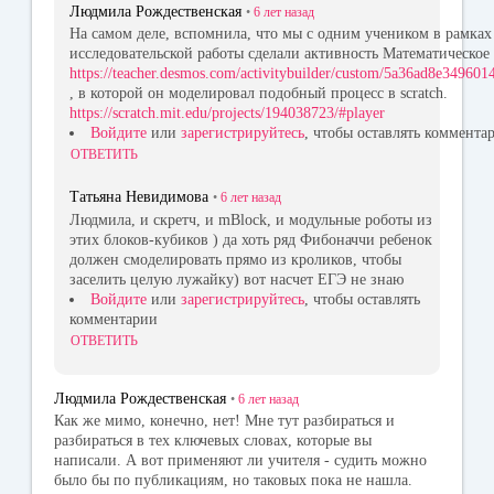
Людмила Рождественская
•
6 лет
назад
На самом деле, вспомнила, что мы с одним учеником в рамках
исследовательской работы сделали активность Математическое
https://teacher.desmos.com/activitybuilder/custom/5a36ad8e34960
, в которой он моделировал подобный процесс в scratch.
https://scratch.mit.edu/projects/194038723/#player
Войдите
или
зарегистрируйтесь
, чтобы оставлять коммента
ОТВЕТИТЬ
Татьяна Невидимова
•
6 лет
назад
Людмила, и скретч, и mBlock, и модульные роботы из
этих блоков-кубиков ) да хоть ряд Фибоначчи ребенок
должен смоделировать прямо из кроликов, чтобы
заселить целую лужайку) вот насчет ЕГЭ не знаю
Войдите
или
зарегистрируйтесь
, чтобы оставлять
комментарии
ОТВЕТИТЬ
Людмила Рождественская
•
6 лет
назад
Как же мимо, конечно, нет! Мне тут разбираться и
разбираться в тех ключевых словах, которые вы
написали. А вот применяют ли учителя - судить можно
было бы по публикациям, но таковых пока не нашла.