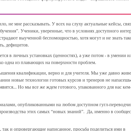
ло, не мне рассказывать. У всех на слуху актуальные кейсы, свя
бучения”. Ученики, уверенные, что в условиях доступного инте
, страдают выученной беспомощностью, хотя могут и не знать так
ть, дефицитов.
тся в личных установках (ценностях), а уже потом - в умении и
ко одна из плавающих на поверхности проблем.
вышения квалификации, верно и для учителя. Мы уже давно жив
вании новые технологии готовых курсов и тренеров не напасешь
оявятся... Но мы все же ждем готового, упакованного для нас кем
териалами, опубликованными на любом доступном гугл-переводчи
 производства этих самых “новых знаний”. Да, именно в сообщес
, так и опровергающие написанное, просьба поделиться ими в