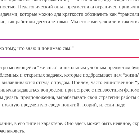
стностью. Педагогический опыт предметника ограничен привыч
адачами, которые можно для краткости обозначить как “трансля
е, так работали десятилетиями. Мы его сами усвоили в таком в
ко тому, что знаю и понимаю сам!"
ыстро меняющейся “жизнью” и школьным учебным предметом буд
облемных и открытых задачах, которые подбрасывает нам “жизнь
вылавливаются оттуда с трудом. Причем, часто единственной “
 привычка задаваться вопросами при встрече с неизвестным феном
им делать предположения, вырабатывать свои стратегии работы 
 нужную предметную среду понятий, теорий, и, если надо,
ании, в его типе и характере. Оно здесь может быть неявное, ск
распаковать.