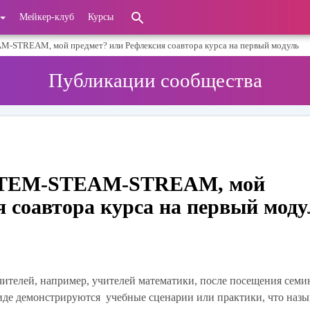
Мейкер-клуб
Курсы
EАM-STREAM, мой предмет? или Рефлексия соавтора курса на первый модуль
Публикации сообщества
ом STEM-STEАM-STREAM, мой
я соавтора курса на первый моду
чителей, например, учителей математики, после посещения cеми
иде демонстрируются учебные сценарии или практики, что назы