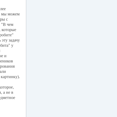
олее
а мы можем
гры с
 "В чем
, которые
кробите"
 эту задачу
бита" у
и
че и
чеников
ирования
тали
 картинку).
которое,
 а не в
едметное