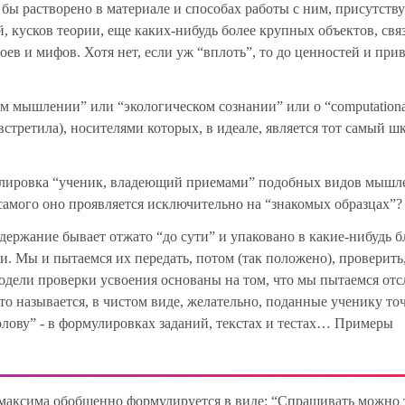
 бы растворено в материале и способах работы с ним, присутству
 кусков теории, еще каких-нибудь более крупных объектов, свя
ев и мифов. Хотя нет, если уж “вплоть”, то до ценностей и при
ом мышлении” или “экологическом сознании” или о “computationa
 встретила), носителями которых, в идеале, является тот самый 
мулировка “ученик, владеющий приемами” подобных видов мышл
 самого оно проявляется исключительно на “знакомых образцах”?
держание бывает отжато “до сути” и упаковано в какие-нибудь 
и. Мы и пытаемся их передать, потом (так положено), проверить,
модели проверки усвоения основаны на том, что мы пытаемся отс
о называется, в чистом виде, желательно, поданные ученику точ
олову” - в формулировках заданий, текстах и тестах… Примеры
 максима обобщенно формулируется в виде: “Спрашивать можно 