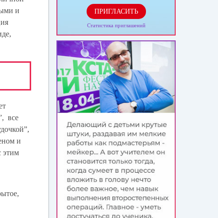
ными и
ПРИГЛАСИТЬ
ция
Статистика приглашений
иде,
ет
”, все
удочкой”,
еном и
с этим
рытое,