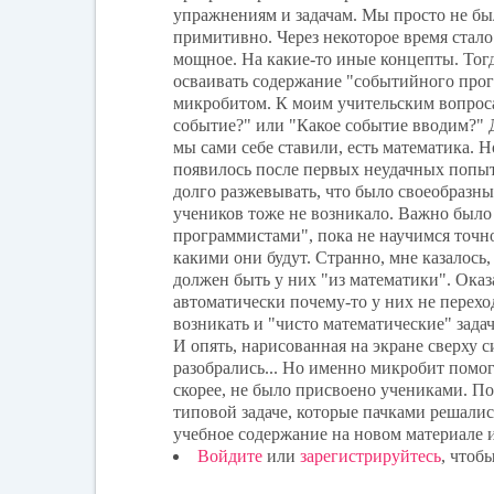
упражнениям и задачам. Мы просто не бы
примитивно. Через некоторое время стало 
мощное. На какие-то иные концепты. Тог
осваивать содержание "событийного прогр
микробитом. К моим учительским вопрос
событие?" или "Какое событие вводим?" Д
мы сами себе ставили, есть математика. 
появилось после первых неудачных попыт
долго разжевывать, что было своеобразны
учеников тоже не возникало. Важно было
программистами", пока не научимся точно
какими они будут. Странно, мне казалось
должен быть у них "из математики". Оказа
автоматически почему-то у них не переход
возникать и "чисто математические" задач
И опять, нарисованная на экране сверху с
разобрались... Но именно микробит помог
скорее, не было присвоено учениками. По
типовой задаче, которые пачками решалис
учебное содержание на новом материале и
Войдите
или
зарегистрируйтесь
, чтоб