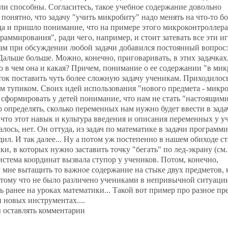
ли способны. Согласитесь, такое учебное содержание довольно
понятно, что задачу "учить микробиту" надо менять на что-то б
да и пришло понимание, что на примере этого микроконтроллер
аммирования", ради чего, например, и стоит затевать все эти и
ам при обсуждении любой задачи добавился постоянный вопрос:
альше больше. Можно, конечно, приговаривать, в этих задачках
Но в чем она и какая? Причем, понимание о ее содержании "в ми
ок поставить чуть более сложную задачу ученикам. Приходилось
м тупиком. Своих идей использования "нового предмета - микро
 сформировать у детей понимание, что нам не стать "настоящим
 определять, сколько переменных нам нужно будет ввести в зада
, что этот навык и культура введения и описания переменных у у
лось, нет. Он оттуда, из задач по математике в задачи программ
ил. И так далее... Ну а потом уж постепенно в нашем обиходе с
ки, в которых нужно заставить точку "бегать" по лед-экрану (см.
истема координат вызвала ступор у учеников. Потом, конечно,
 мне вытащить то важное содержание на стыке двух предметов, 
тому что не было различено учениками в непривычной ситуации,
ь ранее на уроках математики... Такой вот пример про разное пр
 новых инструментах....
ы оставлять комментарии