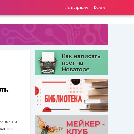
Регистрация
Войти
ль
наров по
вается,