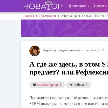
Перейти
User
Публикации
Проекты
к
основному
account
Главная
Публикации
А где же здесь, в этом STEM-ST
Строка
содержанию
menu
навигации
Людмила Рождественская
• 3 апреля 2019
А где же здесь, в эт
предмет? или Рефлекси
комментариев: 6
лайков: 9
Приходится слышать разные реакции коллег, у
STEM-подходам, на которых в том или ином в