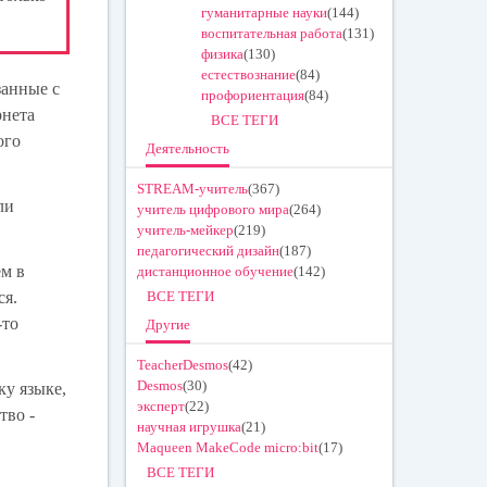
гуманитарные науки
(144)
воспитательная работа
(131)
физика
(130)
естествознание
(84)
занные с
профориентация
(84)
рнета
ВСЕ ТЕГИ
ого
Деятельность
STREAM-учитель
(367)
ли
учитель цифрового мира
(264)
учитель-мейкер
(219)
педагогический дизайн
(187)
ем в
дистанционное обучение
(142)
ся.
ВСЕ ТЕГИ
-то
Другие
TeacherDesmos
(42)
Desmos
(30)
ку языке,
эксперт
(22)
тво -
научная игрушка
(21)
Maqueen MakeCode micro:bit
(17)
ВСЕ ТЕГИ