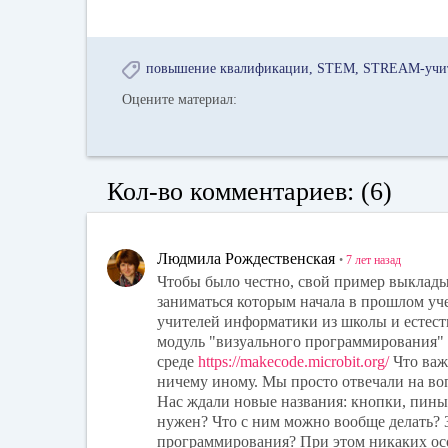
повышение квалификации
STEM
STREAM-учи
Оцените материал:
Кол-во комментариев: (6)
Людмила Рождественская
•
7 лет
назад
Чтобы было честно, свой пример выкладыв
заниматься которым начала в прошлом уче
учителей информатики из школы и естест
модуль "визуального программирования" и
среде
https://makecode.microbit.org/
Что важн
ничему иному. Мы просто отвечали на вопр
Нас ждали новые названия: кнопки, пины,
нужен? Что с ним можно вообще делать? 3
программирования? При этом никаких ос