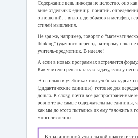
Содержание ведь никогда не целостно, оно как
виде отдельных единиц: понятий, определений,
отношений… вплоть до образов и метафор, геро
стилей мышления.
Не зря же, например, говорят о “математическ
thinking” (удачного перевода которому пока не
учитель-предметник. В идеале!
А если в новых программах встречается фор
Как учителю решать такую задачу, если у него
Это только в учебниках или учебных курсах со
(дидактические единицы), готовые для передач
дошло. К слову, почти все распространенные 
ровно те же самые содержательные единицы, чт
как мы до этого пытались их ему “вложить в г
многочисленны.
В традиционной учительской практике эта