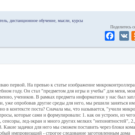
тель
дистанционное обучение
мысли
курсы
Поделитесь
Fa
ce
bo
ok
аю первой. На превью к статье изображение микроконтроллера m
бном году. Он стал "предметом для игры и учебы" для меня, мои
венно, учеников. В рамках предмета информатики у нас был за
, уже опробовав другие среды для него, мы решили заняться им
о в контексте поста? Сначала мы, что называется, "учили микро
осы, которые сами и формулировали: 1. как он устроен, из чего
 сенсоры, лед-экран и много других мелких "непонятностей", 2.
. Какие задачки для него мы сможем поставить через блоки кома
обый импровизаций - строгое следование заготовленным дома