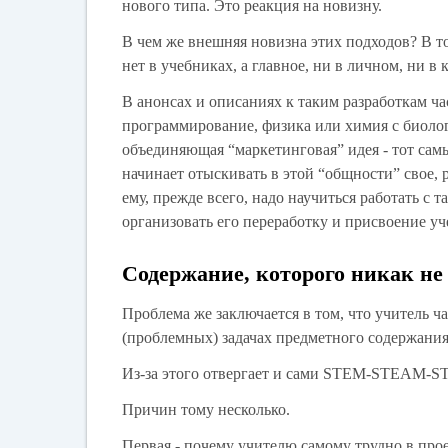
нового типа. Это реакция на новизну.
В чем же внешняя новизна этих подходов? В т
нет в учебниках, а главное, ни в личном, ни 
В анонсах и описаниях к таким разработкам ча
программирование, физика или химия с биоло
объединяющая “маркетинговая” идея - тот сам
начинает отыскивать в этой “общности” свое, 
ему, прежде всего, надо научиться работать с 
организовать его переработку и присвоение уч
Содержание, которого никак не 
Проблема же заключается в том, что учитель ча
(проблемных) задачах предметного содержания.
Из-за этого отвергает и сами STEM-STEАM-S
Причин тому несколько.
Первая - почему учителю самому трудно в прое