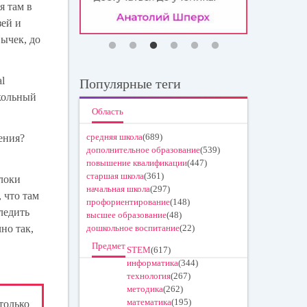
я там в
зей и
вычек, до
l
Популярные теги
школьный
Область
средняя школа
(689)
ения?
дополнительное образование
(539)
повышение квалификации
(447)
старшая школа
(361)
блоки
начальная школа
(297)
 что там
профориентирование
(148)
ледить
высшее образование
(48)
но так,
дошкольное воспитание
(22)
Предмет
STEM
(617)
информатика
(344)
технология
(267)
методика
(262)
математика
(195)
только