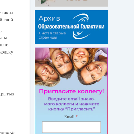
е таких
й слой.
,
мана
льно
скольку
ткрытых
*
Email
 личной