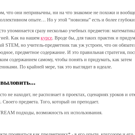
ом, что они непривычны, ни на что знакомое не похожи и вообщ
в коллективном опыте… Но у этой “новизны” есть и более глубоки
сто упоминается сразу несколько учебных предметов: математика
гией. Как на нашем
курсе
. Вроде бы, для таких практик и приду
ый STEM, но учитель-предметник так уж устроен, что он обязате
родное, предметное содержание. И это правильная стратегия, по
таким содержанием самому, чтобы понять и придумать, как затем
ениками. По крайней мере, так это выглядит в идеале.
выловить...
сто не находит, не распознает в проектах, сценариях уроков и о
 Своего предмета. Того, который он преподает.
TREAM подходы, возможность их использования.
кте проявиться как предметнику* - в его опыте, кругозоре и его