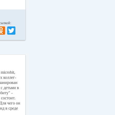
 ссылкой:
V
O
T
K
dn
wi
ok
tte
la
r
ss
ni
icrobit,
ki
х коллег-
планирован
 с детьми в
биту" -
 состоит.
Для чего он
нд в среде