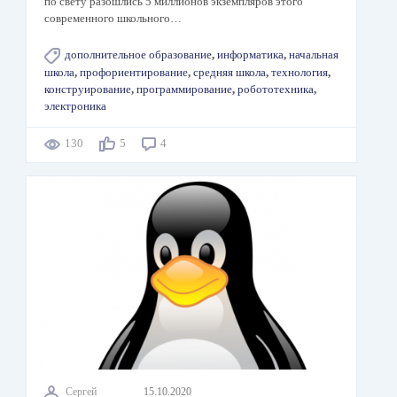
по свету разошлись 5 миллионов экземпляров этого
современного школьного…
дополнительное образование
,
информатика
,
начальная
школа
,
профориентирование
,
средняя школа
,
технология
,
конструирование
,
программирование
,
робототехника
,
электроника
130
5
4
Сергей
15.10.2020