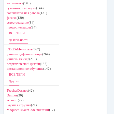
математика
(195)
гуманитарные науки
(144)
воспитательная работа
(131)
физика
(130)
естествознание
(84)
профориентация
(84)
ВСЕ ТЕГИ
Деятельность
STREAM-учитель
(367)
учитель цифрового мира
(264)
учитель-мейкер
(219)
педагогический дизайн
(187)
дистанционное обучение
(142)
ВСЕ ТЕГИ
Другие
TeacherDesmos
(42)
Desmos
(30)
эксперт
(22)
научная игрушка
(21)
Maqueen MakeCode micro:bit
(17)