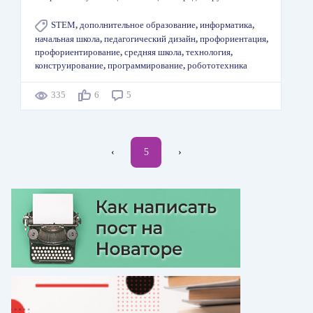
STEM
,
дополнительное образование
,
информатика
,
начальная школа
,
педагогический дизайн
,
профориентация
,
профориентирование
,
средняя школа
,
технология
,
конструирование
,
программирование
,
робототехника
335
6
5
Нумерация
←
‹
Текущая
5
Следующая
›
страниц
страница
страница