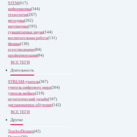
STEM
(617)
информатика
(344)
технология
(267)
методика
(262)
математика
(195)
гуманитарные науки
(144)
воспитательная работа
(131)
физика
(130)
естествознание
(84)
профориентация
(84)
ВСЕ ТЕГИ
Деятельность
STREAM-учитель
(367)
учитель цифрового мира
(264)
учитель-мейкер
(219)
педагогический дизайн
(187)
дистанционное обучение
(142)
ВСЕ ТЕГИ
Другие
TeacherDesmos
(42)
Desmos
(30)