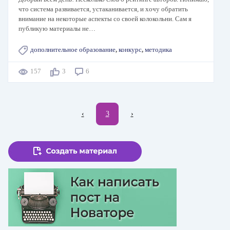
что система развивается, устаканивается, и хочу обратить
внимание на некоторые аспекты со своей колокольни. Сам я
публикую материалы не…
дополнительное образование
,
конкурс
,
методика
157
3
6
Нумерация
←
‹
Текущая
3
Следующая
›
страниц
страница
страница