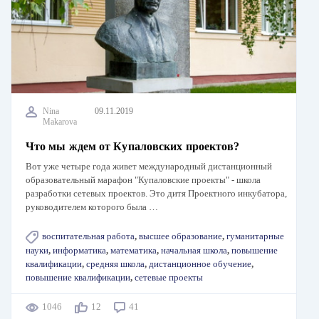
Nina
09.11.2019
Makarova
Что мы ждем от Купаловских проектов?
Вот уже четыре года живет международный дистанционный
образовательный марафон "Купаловские проекты" - школа
разработки сетевых проектов. Это дитя Проектного инкубатора,
руководителем которого была …
воспитательная работа
,
высшее образование
,
гуманитарные
науки
,
информатика
,
математика
,
начальная школа
,
повышение
квалификации
,
средняя школа
,
дистанционное обучение
,
повышение квалификации
,
сетевые проекты
1046
12
41