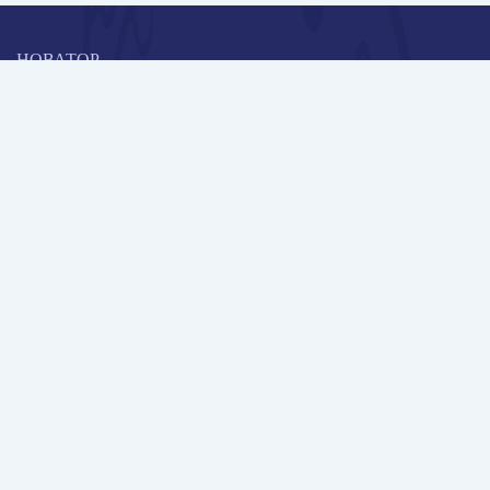
НОВАТОР
Коллективная блогоплатформа и площадка для профессионального
роста, обмена инновационными идеями и решениями, передачи
опыта и экспертной деятельности работников образования в
области современных стандартов и технологий.
Редакционная политика
Навигация
Новые пользователи
Публикации
Школа автора
Архив Галактики
Дискуссии
Участники
Партнерам
Контакты
Всего пользователей: