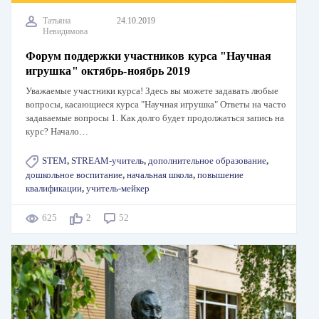
Татьяна
24.10.2019
Невидимова
Форум поддержки участников курса "Научная
игрушка" октябрь-ноябрь 2019
Уважаемые участники курса! Здесь вы можете задавать любые
вопросы, касающиеся курса "Научная игрушка" Ответы на часто
задаваемые вопросы 1. Как долго будет продолжаться запись на
курс? Начало…
STEM
,
STREAM-учитель
,
дополнительное образование
,
дошкольное воспитание
,
начальная школа
,
повышение
квалификации
,
учитель-мейкер
625
2
52