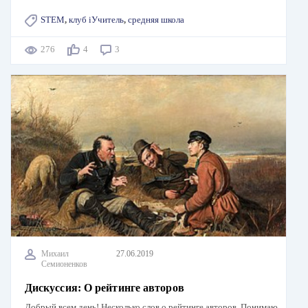
STEM
,
клуб iУчитель
,
средняя школа
276
4
3
Михаил
27.06.2019
Семионенков
Дискуссия: О рейтинге авторов
Добрый всем день! Несколько слов о рейтинге авторов. Понимаю,