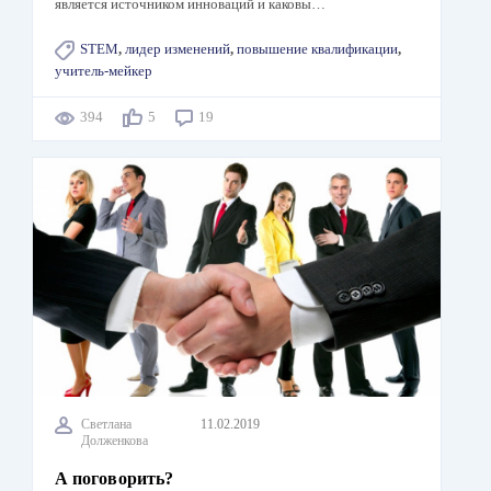
является источником инноваций и каковы…
STEM
,
лидер изменений
,
повышение квалификации
,
учитель-мейкер
394
5
19
Светлана
11.02.2019
Долженкова
А поговорить?