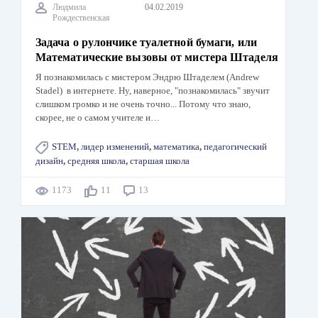
Людмила
04.02.2019
Рождественская
Задача о рулончике туалетной бумаги, или
Математические вызовы от мистера Штаделя
Я познакомилась с мистером Эндрю Штаделем (Andrew
Stadel) в интернете. Ну, наверное, "познакомилась" звучит
слишком громко и не очень точно... Потому что знаю,
скорее, не о самом учителе и…
STEM
,
лидер изменений
,
математика
,
педагогический
дизайн
,
средняя школа
,
старшая школа
1173
11
13