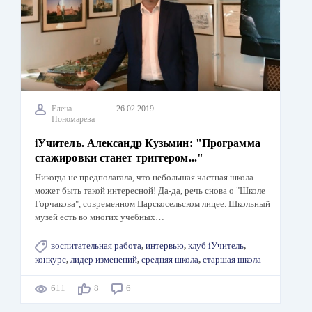
Елена
26.02.2019
Пономарева
iУчитель. Александр Кузьмин: "Программа
стажировки станет триггером..."
Никогда не предполагала, что небольшая частная школа
может быть такой интересной! Да-да, речь снова о "Школе
Горчакова", современном Царскосельском лицее. Школьный
музей есть во многих учебных…
воспитательная работа
,
интервью
,
клуб iУчитель
,
конкурс
,
лидер изменений
,
средняя школа
,
старшая школа
611
8
6