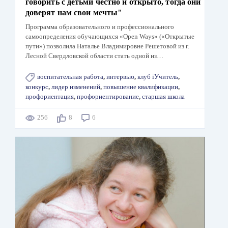
говорить с детьми честно и открыто, тогда они
доверят нам свои мечты"
Программа образовательного и профессионального
самоопределения обучающихся «Open Ways» («Открытые
пути») позволила Наталье Владимировне Решетовой из г.
Лесной Свердловской области стать одной из…
воспитательная работа
,
интервью
,
клуб iУчитель
,
конкурс
,
лидер изменений
,
повышение квалификации
,
профориентация
,
профориентирование
,
старшая школа
256
8
6