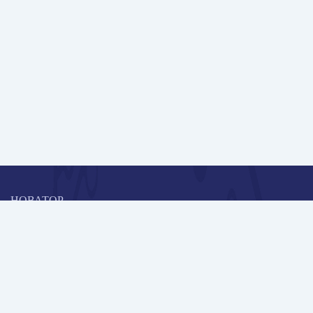
НОВАТОР
Коллективная блогоплатформа и площадка для профессионального
роста, обмена инновационными идеями и решениями, передачи
опыта и экспертной деятельности работников образования в
области современных стандартов и технологий.
Редакционная политика
Навигация
Новые пользователи