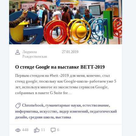
Людмила
27.01.2019
Рождественская
О стенде Google на выставке BETT-2019
Первым стендом на #bett -2019 для меня, конечно, стал
стенд google, поскольку как Google-школа- работаем уже 5
лет, используя многое из экосистемы сервисов Google,
собранных в пакете G Suite for…
Chromebook
,
гуманитарные науки
,
естествознание
,
информатика
,
искусство
,
лидер изменений
,
педагогический
дизайн
,
средняя школа
,
выставка
448
11
6