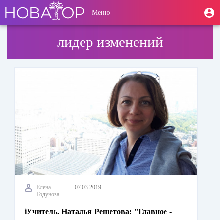
Перейти
User
М
Меню
к
Toggle
п
account
основному
navigation
содержанию
menu
лидер изменений
Елена
07.03.2019
Годунова
iУчитель. Наталья Решетова: "Главное -