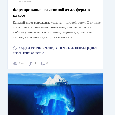
обучения
Формирование позитивной атмосферы в
классе
Каждый знает выражение «школа — второй дом». С этим не
поспоришь, но не столько из-за того, что школа так же
любима учениками, как их семья, родители, домашние
питомцы и уютный диван, а сколько из-за…
лидер изменений
,
методика
,
начальная школа
,
средняя
школа
,
кейс
,
общение
196
1
0