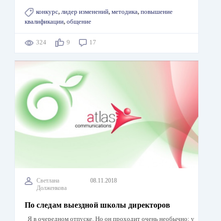
конкурс
,
лидер изменений
,
методика
,
повышение
квалификации
,
общение
324
9
17
Светлана
08.11.2018
Долженкова
По следам выездной школы директоров
Я в очередном отпуске. Но он проходит очень необычно: у