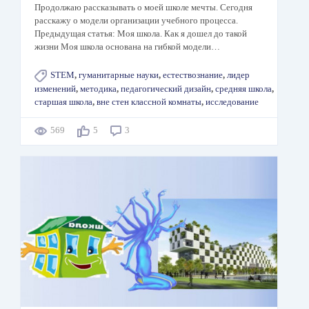
Продолжаю рассказывать о моей школе мечты. Сегодня
расскажу о модели организации учебного процесса.
Предыдущая статья: Моя школа. Как я дошел до такой
жизни Моя школа основана на гибкой модели…
STEM
,
гуманитарные науки
,
естествознание
,
лидер
изменений
,
методика
,
педагогический дизайн
,
средняя школа
,
старшая школа
,
вне стен классной комнаты
,
исследование
569
5
3