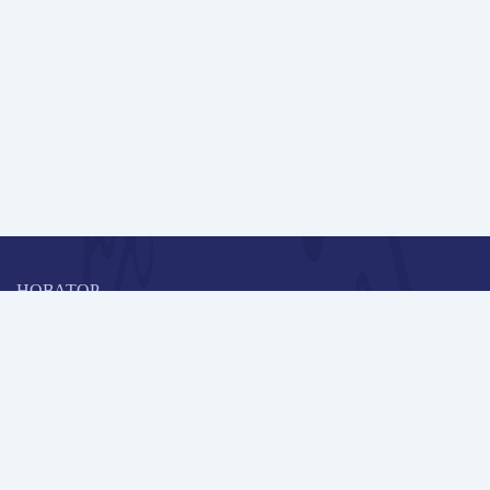
НОВАТОР
Коллективная блогоплатформа и площадка для профессионального
роста, обмена инновационными идеями и решениями, передачи
опыта и экспертной деятельности работников образования в
области современных стандартов и технологий.
Редакционная политика
Навигация
Новые пользователи
Публикации