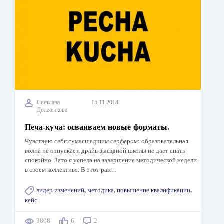
Светлана
15.11.2018
Долженкова
Печа-куча: осваиваем новые форматы.
Чувствую себя сумасшедшим серфером: образовательная
волна не отпускает, драйв выездной школы не дает спать
спокойно. Зато я успела на завершение методической недели
в своем коллективе. В этот раз…
лидер изменений
,
методика
,
повышение квалификации
,
кейс
3808
6
2