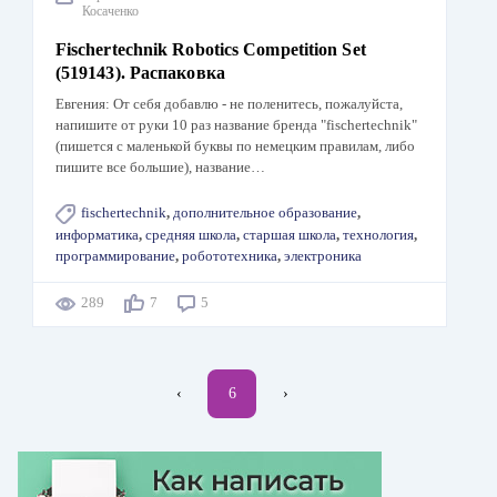
Косаченко
Fischertechnik Robotics Competition Set
(519143). Распаковка
Евгения: От себя добавлю - не поленитесь, пожалуйста,
напишите от руки 10 раз название бренда "fischertechnik"
(пишется с маленькой буквы по немецким правилам, либо
пишите все большие), название…
fischertechnik
,
дополнительное образование
,
информатика
,
средняя школа
,
старшая школа
,
технология
,
программирование
,
робототехника
,
электроника
289
7
5
Нумерация
←
‹
Текущая
6
Следующая
›
страниц
страница
страница