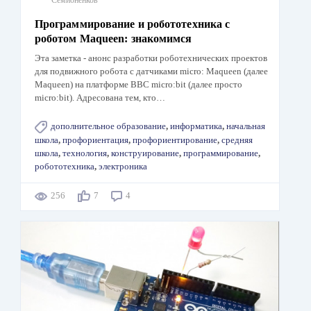
Семионенков
Программирование и робототехника с
роботом Maqueen: знакомимся
Эта заметка - анонс разработки роботехнических проектов
для подвижного робота с датчиками micro: Maqueen (далее
Maqueen) на платформе BBC micro:bit (далее просто
micro:bit). Адресована тем, кто…
дополнительное образование
,
информатика
,
начальная
школа
,
профориентация
,
профориентирование
,
средняя
школа
,
технология
,
конструирование
,
программирование
,
робототехника
,
электроника
256
7
4