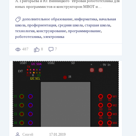
А. Григорьева и Ю. Винницкого "Игровая робототехника для
юных программистов и конструкторов:MBOT и…
дополнительное образование
,
информатика
,
начальная
школа
,
профориентация
,
средняя школа
,
старшая школа
,
технология
,
конструирование
,
программирование
,
робототехника
,
электроника
487
8
7
Сергей
17.01.2019