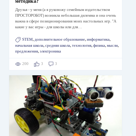
методика?
Друзья - у меня (а я руковожу семейным издательством
ПРОСТОРОБОТ) возникла небольшая дилемма и она очень
важна в сфере позиционирования моих настольных игр. "А
какие у вас игры - для школы или для…
STEM
,
дополнительное образование
,
информатика
,
начальная школа
,
средняя школа
,
технология
,
физика
,
мысли
,
предложения
,
электроника
200
3
3