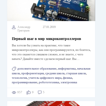
Александр
27.01.2019
Григорьев
Первый шаг в мир микроконтроллеров
Вы хотели бы узнать на практике, что такое
микроконтроллеры, как они программируются, но боитесь,
что это окажется слишком сложно, и не знаете, с чего
начать? Давайте вместе сделаем первый шаг. Вы…
дополнительное образование
,
информатика
,
начальная
школа
,
профориентация
,
средняя школа
,
старшая школа
,
технология
,
учитель цифрового мира
,
физика
,
программирование
,
робототехника
,
электроника
957
9
5