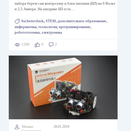
набора берем сам контроллер и блок питания (БП) на 9 Вольт
и 2,5 Ампера. На шилдике БП есть…
fischertechnik
,
STEM
,
дополнительное образование
,
информатика
,
технология
,
программирование
,
робототехника
,
электроника
1290
9
2
Михаил
28.01.2019