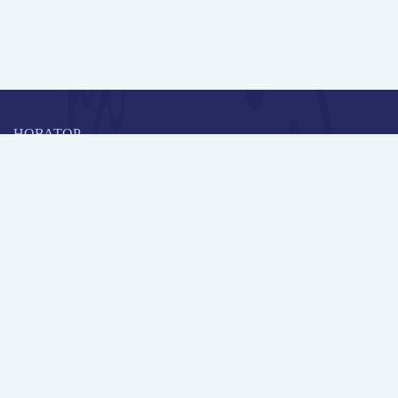
НОВАТОР
Коллективная блогоплатформа и площадка для профессионального
роста, обмена инновационными идеями и решениями, передачи
опыта и экспертной деятельности работников образования в
области современных стандартов и технологий.
Редакционная политика
Навигация
Новые пользователи
Публикации
Школа автора
Архив Галактики
Дискуссии
Участники
Партнерам
Контакты