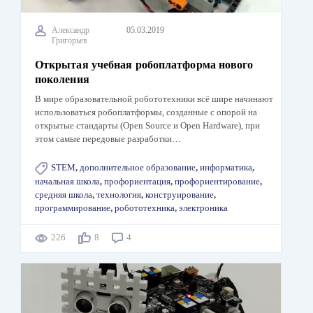
Александр
05.03.2019
Григорьев
Открытая учебная робоплатформа нового
поколения
В мире образовательной робототехники всё шире начинают
использоваться робоплатформы, созданные с опорой на
открытые стандарты (Open Source и Open Hardware), при
этом самые передовые разработки…
STEM
,
дополнительное образование
,
информатика
,
начальная школа
,
профориентация
,
профориентирование
,
средняя школа
,
технология
,
конструирование
,
программирование
,
робототехника
,
электроника
226
8
4