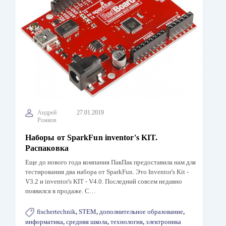
Андрей
27.01.2019
Рожков
Наборы от SparkFun inventor's KIT.
Распаковка
Еще до нового года компания ПакПак предоставила нам для
тестирования два набора от SparkFun. Это Inventor's Kit -
V3.2 и inventor's KIT - V4.0. Последний совсем недавно
появился в продаже. С…
fischertechnik
,
STEM
,
дополнительное образование
,
информатика
,
средняя школа
,
технология
,
электроника