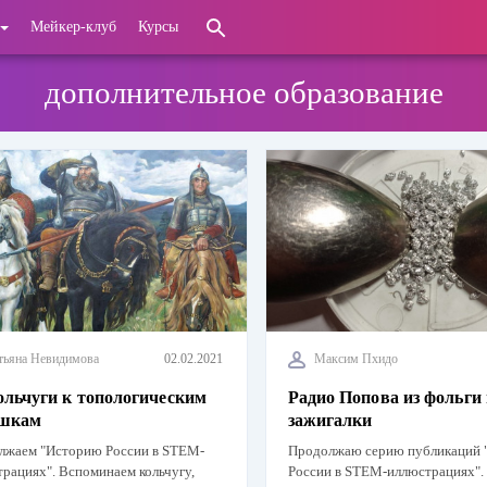
Мейкер-клуб
Курсы
дополнительное образование
тьяна Невидимова
02.02.2021
Максим Пхидо
ольчуги к топологическим
Радио Попова из фольги 
ушкам
зажигалки
лжаем "Историю России в STEM-
Продолжаю серию публикаций 
рациях". Вспоминаем кольчугу,
России в STEM-иллюстрациях".