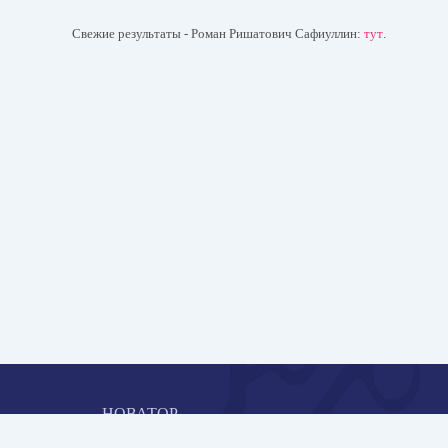
Свежие результаты - Роман Ришатович Сафиуллин:
тут
.
НОВАТОР
Коллективная блогоплатформа и площадка для