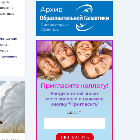
ящена
ановича
тилетним
овышение
ание
,
 мира
,
уирование
*
Email
ПРИГЛАСИТЬ