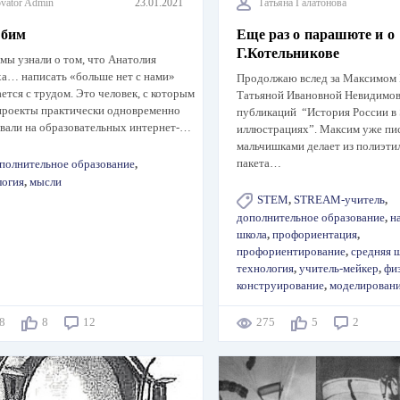
vator Admin
23.01.2021
Татьяна Галатонова
рбим
Еще раз о парашюте и о
Г.Котельникове
мы узнали о том, что Анатолия
а… написать «больше нет с нами»
Продолжаю вслед за Максимом 
ется с трудом. Это человек, с которым
Татьяной Ивановной Невидимо
проекты практически одновременно
публикаций “История России в
вали на образовательных интернет-…
иллюстрациях”. Максим уже писа
мальчишками делает из полиэти
пакета…
полнительное образование
,
логия
,
мысли
STEM
,
STREAM-учитель
,
дополнительное образование
,
н
школа
,
профориентация
,
профориентирование
,
средняя 
технология
,
учитель-мейкер
,
фи
конструирование
,
моделирован
28
8
12
275
5
2