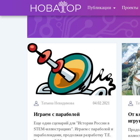
Перейти
User
Публикации
Проекты
к
основному
account
содержанию
menu
Татьяна Невидимова
04.02.2021
Та
Играем с параболой
От к
игр
Еще один сценарий для "Истории России в
STEM-иллюстрациях". Играем с параболой и
Продо
параболоидами, продолжая разработку Т.Е.
иллюст