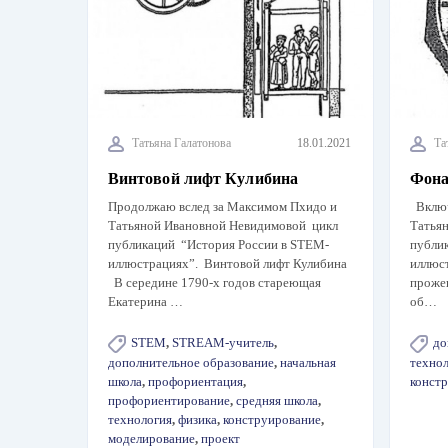
Татьяна Галатонова
18.01.2021
Та
Винтовой лифт Кулибина
Фона
Продолжаю вслед за Максимом Пхидо и
Включ
Татьяной Ивановной Невидимовой цикл
Татья
публикаций “История России в STEM-
публи
иллюстрациях”. Винтовой лифт Кулибина
иллюс
В середине 1790-х годов стареющая
проже
Екатерина …
об…
STEM
,
STREAM-учитель
,
до
дополнительное образование
,
начальная
техно
школа
,
профориентация
,
конст
профориентирование
,
средняя школа
,
технология
,
физика
,
конструирование
,
моделирование
,
проект