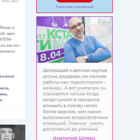
18.01.2021
Статистика приглашений
Пхидо и
вой цикл
 STEM-
л, как он с
ленового
ачальная
школа
,
зика
,
ие