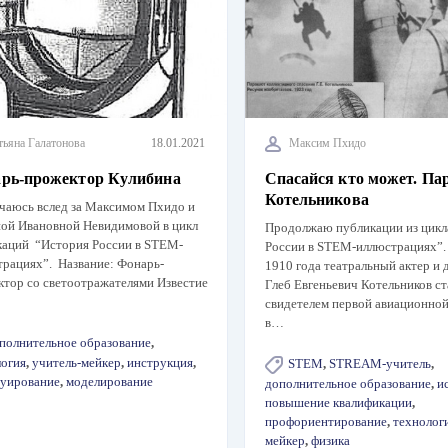
тьяна Галатонова
18.01.2021
Максим Пхидо
рь-прожектор Кулибина
Спасайся кто может. П
Котельникова
аюсь вслед за Максимом Пхидо и
ной Ивановной Невидимовой в цикл
Продолжаю публикации из цикл
каций “История России в STEM-
России в STEM-иллюстрациях”.
трациях”. Название: Фонарь-
1910 года театральный актер и 
ктор со светоотражателями Известие
Глеб Евгеньевич Котельников ст
свидетелем первой авиационно
в…
полнительное образование
,
логия
,
учитель-мейкер
,
инструкция
,
STEM
,
STREAM-учитель
,
руирование
,
моделирование
дополнительное образование
,
и
повышение квалификации
,
профориентирование
,
технолог
мейкер
,
физика