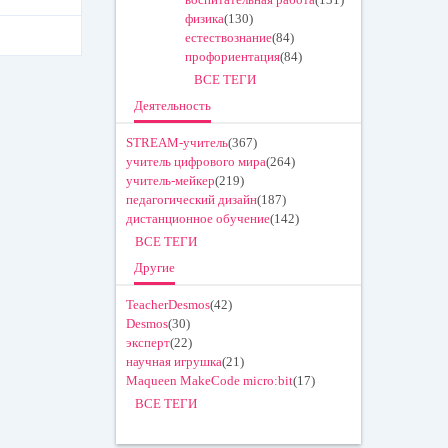
физика
(130)
естествознание
(84)
профориентация
(84)
ВСЕ ТЕГИ
Деятельность
STREAM-учитель
(367)
учитель цифрового мира
(264)
учитель-мейкер
(219)
педагогический дизайн
(187)
дистанционное обучение
(142)
ВСЕ ТЕГИ
Другие
TeacherDesmos
(42)
Desmos
(30)
эксперт
(22)
научная игрушка
(21)
Maqueen MakeCode micro:bit
(17)
ВСЕ ТЕГИ