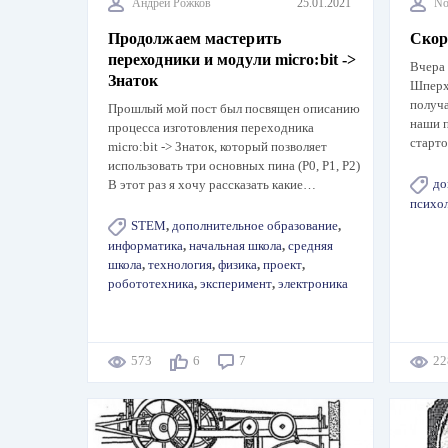
Андрей Рожков
25.01.2021
No
Продолжаем мастерить
Ско
переходники и модули micro:bit ->
Вчера 
Знаток
Шперх
получа
Прошлый мой пост был посвящен описанию
наши 
процесса изготовления переходника
старто
micro:bit -> Знаток, который позволяет
использовать три основных пина (P0, P1, P2)
до
В этот раз я хочу рассказать какие…
психо
STEM
,
дополнительное образование
,
информатика
,
начальная школа
,
средняя
школа
,
технология
,
физика
,
проект
,
робототехника
,
эксперимент
,
электроника
573
6
7
2