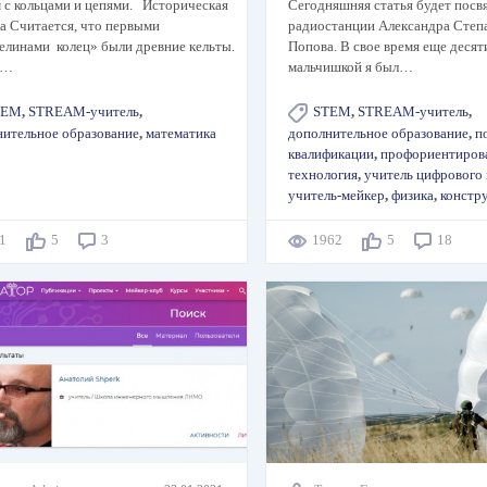
 с кольцами и цепями. Историческая
Сегодняшняя статья будет посв
а Считается, что первыми
радиостанции Александра Степ
елинами колец» были древние кельты.
Попова. В свое время еще деся
у…
мальчишкой я был…
TEM
,
STREAM-учитель
,
STEM
,
STREAM-учитель
,
нительное образование
,
математика
дополнительное образование
,
п
квалификации
,
профориентиров
технология
,
учитель цифрового
учитель-мейкер
,
физика
,
констр
01
5
3
1962
5
18