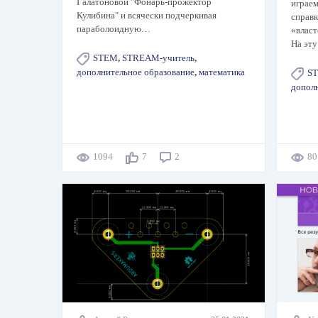
Галатоновой "Фонарь-прожектор
играем
Кулибина" и всячески подчеркивая
справк
параболоидную…
«власт
На эт
STEM
,
STREAM-учитель
,
дополнительное образование
,
математика
S
допол
1094
7
2
8