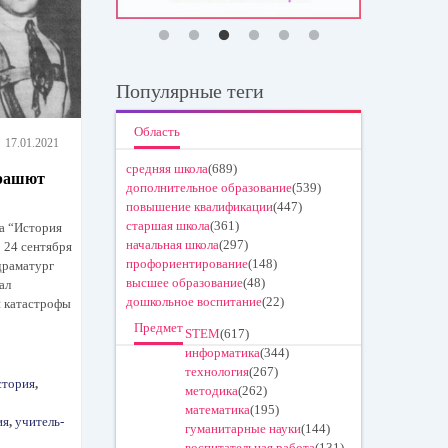
Популярные теги
Область
17.01.2021
средняя школа
(689)
арашют
дополнительное образование
(539)
повышение квалификации
(447)
старшая школа
(361)
а “История
начальная школа
(297)
 24 сентября
профориентирование
(148)
драматург
высшее образование
(48)
ал
дошкольное воспитание
(22)
й катастрофы
Предмет
STEM
(617)
информатика
(344)
технология
(267)
стория
,
методика
(262)
математика
(195)
ия
,
учитель-
гуманитарные науки
(144)
воспитательная работа
(131)