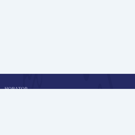
НОВАТОР
Коллективная блогоплатформа и площадка для профессионального
роста, обмена инновационными идеями и решениями, передачи
опыта и экспертной деятельности работников образования в
области современных стандартов и технологий.
Редакционная политика
Навигация
Новые пользователи