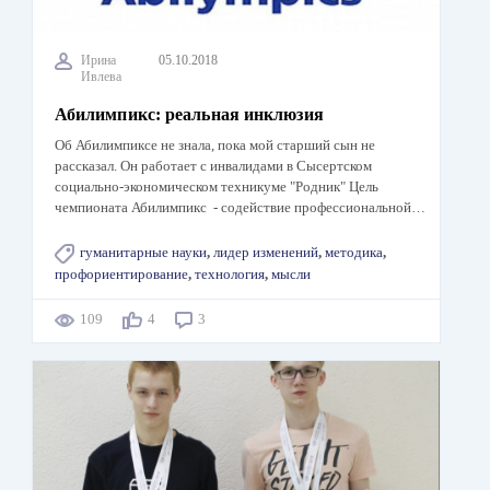
Ирина
05.10.2018
Ивлева
Абилимпикс: реальная инклюзия
Об Абилимпиксе не знала, пока мой старший сын не
рассказал. Он работает с инвалидами в Сысертском
социально-экономическом техникуме "Родник" Цель
чемпионата Абилимпикс - содействие профессиональной…
гуманитарные науки
,
лидер изменений
,
методика
,
профориентирование
,
технология
,
мысли
109
4
3