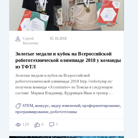
Сергей
01.10.2018
Косаченко
Золотые медали и кубок на Всероссийской
робототехнической олимпиаде 2018 у команды
из ТФТЛ
Золотые медали и кубок на Всероссийской
робототехнической олимпиаде 2018 http://robolymp.ru/
получила команда «A contrario» из Томска в следующем
составе: Марков Владимир, Кудрявцев Иван и тренер -…
STEM
,
конкурс
,
лидер изменений
,
профориентирование
,
программирование
,
робототехника
120
6
5