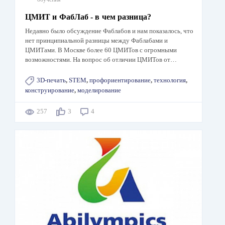
ЦМИТ и ФабЛаб - в чем разница?
Недавно было обсуждение Фаблабов и нам показалось, что
нет принципиальной разницы между Фаблабами и
ЦМИТами. В Москве более 60 ЦМИТов с огромными
возможностями. На вопрос об отличии ЦМИТов от…
3D-печать
,
STEM
,
профориентирование
,
технология
,
конструирование
,
моделирование
257
3
4