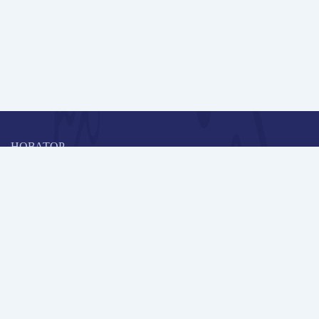
НОВАТОР
Коллективная блогоплатформа и площадка для профессионального
роста, обмена инновационными идеями и решениями, передачи
опыта и экспертной деятельности работников образования в
области современных стандартов и технологий.
Редакционная политика
Навигация
Новые пользователи
Публикации
Школа автора
Архив Галактики
Дискуссии