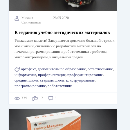
Михаил
28.05.2020
Семионенков
К изданию учебно-методических материалов
Уважаемые коллеги! Завершается довольно большой отрезок
моей жизни, связанный с разработкой материалов по
началам программирования и робототехники с роботом,
микроконтроллером, и визуальной средой…
артефакт
,
дополнительное образование
,
естествознание
,
информатика
,
профориентация
,
профориентирование
,
средняя школа
,
старшая школа
,
конструирование
,
программирование
,
робототехника
339
12
3