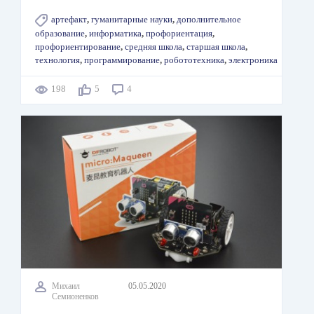
артефакт
,
гуманитарные науки
,
дополнительное
образование
,
информатика
,
профориентация
,
профориентирование
,
средняя школа
,
старшая школа
,
технология
,
программирование
,
робототехника
,
электроника
198
5
4
Михаил
05.05.2020
Семионенков