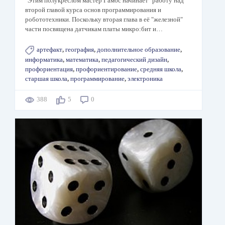
"Этим полукреслом мастер Гамбс начинает" работу над
второй главой курса основ программирования и
робототехники. Поскольку вторая глава в её "железной"
части посвящена датчикам платы микро:бит и…
артефакт
,
география
,
дополнительное образование
,
информатика
,
математика
,
педагогический дизайн
,
профориентация
,
профориентирование
,
средняя школа
,
старшая школа
,
программирование
,
электроника
388
5
0