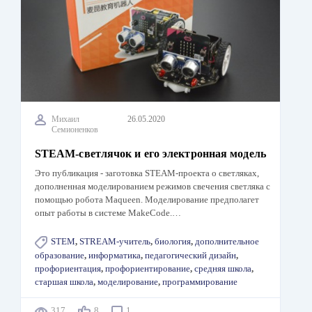
Михаил
26.05.2020
Семионенков
STEAM-светлячок и его электронная модель
Это публикация - заготовка STEAM-проекта о светляках,
дополненная моделированием режимов свечения светляка с
помощью робота Maqueen. Моделирование предполагет
опыт работы в системе MakeCode.…
STEM
,
STREAM-учитель
,
биология
,
дополнительное
образование
,
информатика
,
педагогический дизайн
,
профориентация
,
профориентирование
,
средняя школа
,
старшая школа
,
моделирование
,
программирование
317
8
1