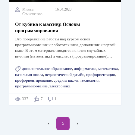
Михаил
16.04.2020
Семионенков
От кубика к массиву. Основы
программирования
Это продолжение работы над курсом основ
программирования и робототехники, дополнение к первой
главе. В этом материале вводятся понятия случайных
величин (математика) и массивов (программирование),…
дополнительное образование
,
информатика
,
математика
,
начальная школа
,
педагогический дизайн
,
профориентация
,
профориентирование
,
средняя школа
,
технология
,
программирование
,
электроника
337
7
1
Нумерация
←
‹
Текущая
5
Следующая
›
страниц
страница
страница