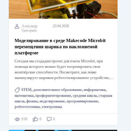
Александр
23.04.2020
Григорьев
Моделирование в среде Makecode Microbit
перемещения шарика по наклоняемой
платформе
Сегодня мы создадим проект для платы Microbit, при
помощи которого можно будет потренировать свои
жонглёрские способности. Посмотрите, как ловко
манипулирует шариком робототизированное устройство,…
STEM
,
дополнительное образование
,
информатика
,
математика
,
профориентирование
,
средняя школа
,
старшая
школа
,
физика
,
моделирование
,
программирование
,
робототехника
,
электроника
938
8
6