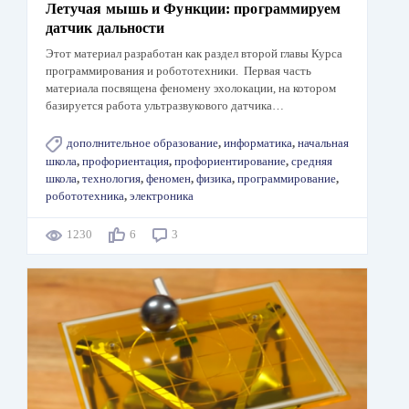
Летучая мышь и Функции: программируем
датчик дальности
Этот материал разработан как раздел второй главы Курса
программирования и робототехники. Первая часть
материала посвящена феномену эхолокации, на котором
базируется работа ультразвукового датчика…
дополнительное образование
,
информатика
,
начальная
школа
,
профориентация
,
профориентирование
,
средняя
школа
,
технология
,
феномен
,
физика
,
программирование
,
робототехника
,
электроника
1230
6
3