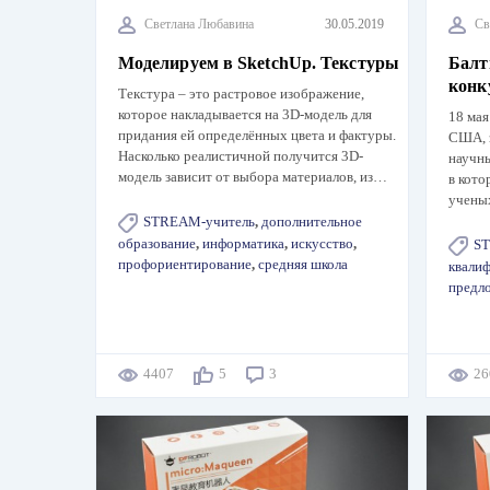
Светлана Любавина
30.05.2019
Св
Моделируем в SketchUp. Текстуры
Балт
конк
Текстура – это растровое изображение,
которое накладывается на 3D-модель для
18 мая
придания ей определённых цвета и фактуры.
США, 
Насколько реалистичной получится 3D-
научны
модель зависит от выбора материалов, из…
в кото
учены
STREAM-учитель
,
дополнительное
образование
,
информатика
,
искусство
,
S
профориентирование
,
средняя школа
квали
предл
4407
5
3
2