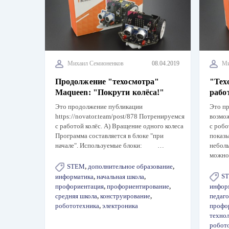
Михаил Семионенков
08.04.2019
Ми
Продолжение "техосмотра"
"Тех
Maqueen: "Покрути колёса!"
рабо
Это продолжение публикации
Это п
https://novator.team/post/878 Потренируемся
возмо
с работой колёс. А) Вращение одного колеса
с роб
Программа составляется в блоке "при
показы
начале". Используемые блоки: …
неболь
можно
STEM
,
дополнительное образование
,
S
информатика
,
начальная школа
,
профориентация
,
профориентирование
,
инфор
средняя школа
,
конструирование
,
педаго
робототехника
,
электроника
профо
техно
робот