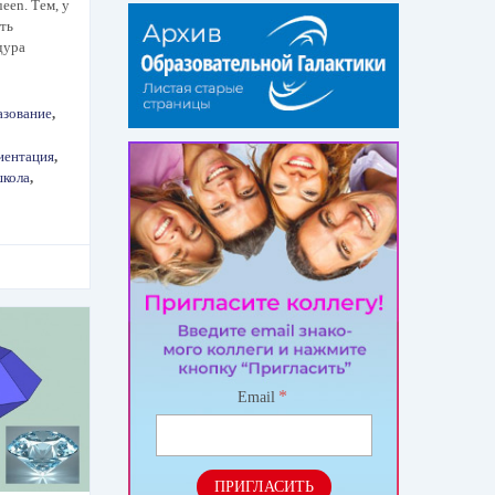
en. Тем, у
ть
дура
азование
,
иентация
,
школа
,
*
Email
ПРИГЛАСИТЬ