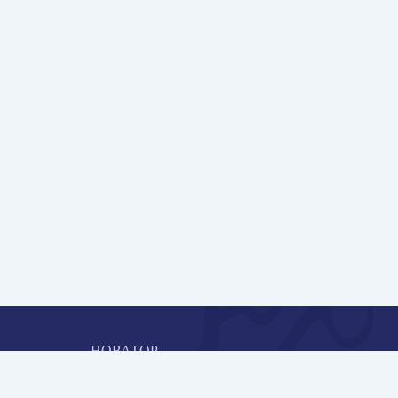
НОВАТОР
Коллективная блогоплатформа и площадка для
профессионального роста, обмена инновационными идеями 