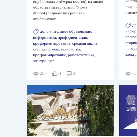
Фирма
опубликовал о нём ряд постов), начинает
maque
обрастать материалами. Фирма
имен
dfrobot (разработчик робота)
опубликовала …
до
инфор
дополнительное образование
,
профо
информатика
,
профориентация
,
старш
профориентирование
,
средняя школа
,
прогр
старшая школа
,
технология
,
элект
программирование
,
робототехника
,
электроника
267
4
3
8