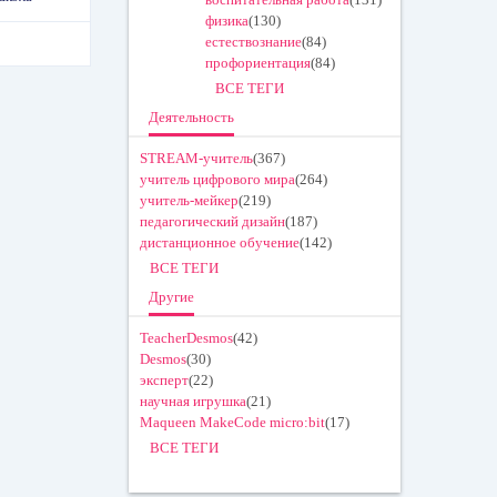
физика
(130)
естествознание
(84)
профориентация
(84)
ВСЕ ТЕГИ
Деятельность
STREAM-учитель
(367)
учитель цифрового мира
(264)
учитель-мейкер
(219)
педагогический дизайн
(187)
дистанционное обучение
(142)
ВСЕ ТЕГИ
Другие
TeacherDesmos
(42)
Desmos
(30)
эксперт
(22)
научная игрушка
(21)
Maqueen MakeCode micro:bit
(17)
ВСЕ ТЕГИ