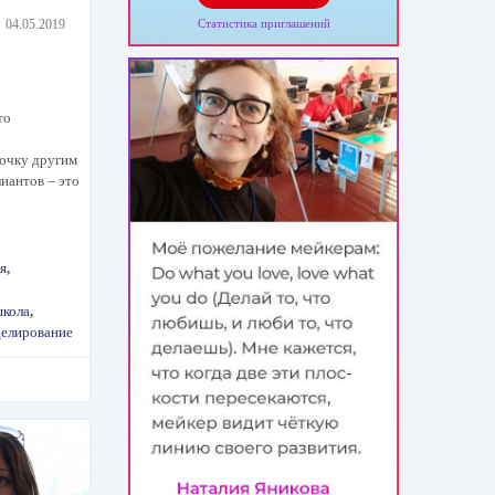
04.05.2019
Статистика приглашений
то
очку другим
иантов – это
я
,
школа
,
елирование