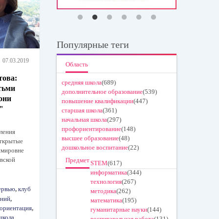
Популярные теги
07.03.2019
Область
това:
средняя школа
(689)
етьми
дополнительное образование
(539)
 они
повышение квалификации
(447)
"
старшая школа
(361)
начальная школа
(297)
профориентирование
(148)
ления
высшее образование
(48)
ткрытые
дошкольное воспитание
(22)
имировне
вской
Предмет
STEM
(617)
информатика
(344)
технология
(267)
ервью
,
клуб
методика
(262)
ений
,
математика
(195)
ориентация
,
гуманитарные науки
(144)
школа
воспитательная работа
(131)