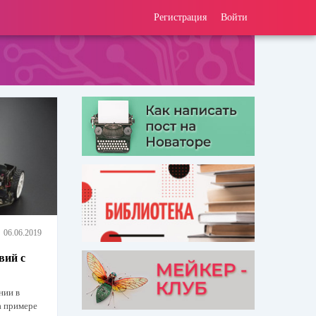
Регистрация
Войти
06.06.2019
вий с
нии в
а примере