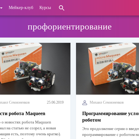
Мейкер-клуб
Курсы
профориентирование
хаил Семионенков
25.06.2019
Михаил Семионенков
сти робота Maqueen
Программирование усло
роботом
о о новостях робота Maquuen
иал на статью не созрел, а новая
Это продолжение серии о введе
ация есть, поэтому очень кратко).
программирование с роботом н