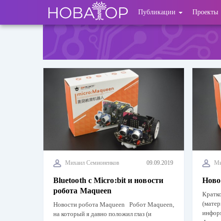
Перейти
User
Публикации
Проекты
к
основному
account
содержанию
menu
Михаил Семионенков
09.09.2019
Ми
Bluetooth с Micro:bit и новости
Ново
робота Maqueen
Кратк
(матер
Новости робота Maqueen Робот Maqueen,
информ
на который я давно положил глаз (и