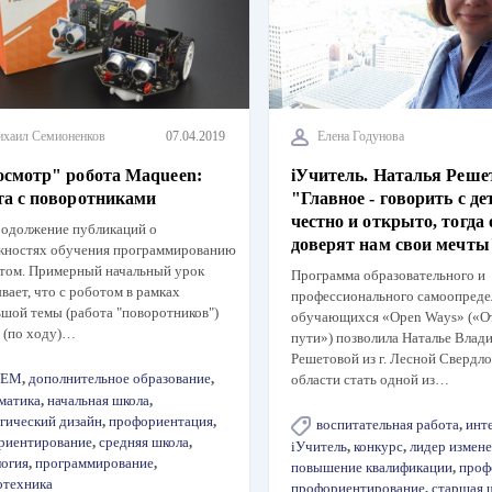
хаил Семионенков
07.04.2019
Елена Годунова
осмотр" робота Maqueen:
iУчитель. Наталья Реше
та с поворотниками
"Главное - говорить с д
честно и открыто, тогда
родолжение публикаций о
доверят нам свои мечты
жностях обучения программированию
отом. Примерный начальный урок
Программа образовательного и
вает, что с роботом в рамках
профессионального самоопреде
шой темы (работа "поворотников")
обучающихся «Open Ways» («О
 (по ходу)…
пути») позволила Наталье Влад
Решетовой из г. Лесной Свердло
TEM
,
дополнительное образование
,
области стать одной из…
матика
,
начальная школа
,
гический дизайн
,
профориентация
,
воспитательная работа
,
инт
риентирование
,
средняя школа
,
iУчитель
,
конкурс
,
лидер измен
логия
,
программирование
,
повышение квалификации
,
проф
отехника
профориентирование
,
старшая 