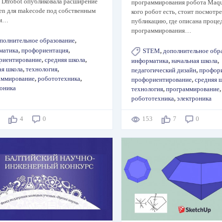
 Dfrobot опубликовала расширение
программирования робота Maque
en для makecode под собственным
кого робот есть, стоит посмотре
ем…
публикацию, где описана проце
программирования…
полнительное образование
,
матика
,
профориентация
,
STEM
,
дополнительное обр
риентирование
,
средняя школа
,
информатика
,
начальная школа
,
ая школа
,
технология
,
педагогический дизайн
,
профор
аммирование
,
робототехника
,
профориентирование
,
средняя 
роника
технология
,
программирование
,
робототехника
,
электроника
6
4
0
153
7
0