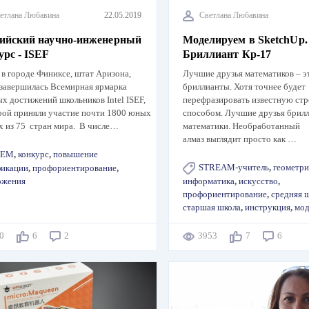
етлана Любавина
22.05.2019
Светлана Любавина
ийский научно-инженерный
Моделируем в SketchUp.
урс - ISEF
Бриллиант Кр-17
 в городе Финиксе, штат Аризона,
Лучшие друзья математиков – э
завершилась Всемирная ярмарка
бриллианты. Хотя точнее будет
х достижений школьников Intel ISEF,
перефразировать известную стр
рой приняли участие почти 1800 юных
способом. Лучшие друзья брилл
х из 75 стран мира. В числе…
математики. Необработанный
алмаз выглядит просто как …
TEM
,
конкурс
,
повышение
STREAM-учитель
,
геометри
фикации
,
профориентирование
,
ожения
информатика
,
искусство
,
профориентирование
,
средняя 
старшая школа
,
инструкция
,
мод
60
6
2
3953
7
6