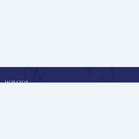
НОВАТОР
Коллективная блогоплатформа и площадка для профессионального
роста, обмена инновационными идеями и решениями, передачи
опыта и экспертной деятельности работников образования в
области современных стандартов и технологий.
Редакционная политика
Навигация
Новые пользователи
Публикации