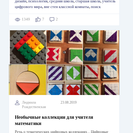
дизайн
,
психология
,
средняя школа
,
старшая школа
,
учитель
цифрового мира
,
вне стен классной комнаты
,
поиск
1349
7
2
Людмила
23.08.2019
Рождественская
Необычные коллекции для учителя
математики
Речь о тематических цифровых коллекциях... Цифровые