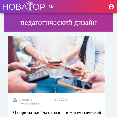
Перейти
User
М
Меню
к
Toggle
п
account
основному
navigation
содержанию
menu
педагогический дизайн
Людмила
19.10.2019
Рождественская
От привычки "чатиться" - к математической