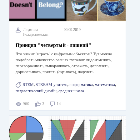
Людмила
06.09.2019
Рождественская
Принцип "четвертый - лишний"
Что значит "играть" с цифровым объектом? Тут можно
подобрать множество разных глаголов: видоизменять,
переворачивать, выворачивать, отражать, дополнять,
дорисовывать, прятать (скрывать), наделять…
STEM
,
STREAM-учитель
,
информатика
,
математика
,
педагогический дизайн
,
средняя школа
960
3
14