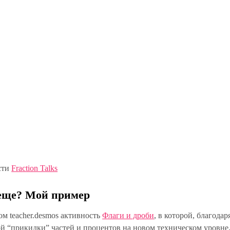
сти
Fraction Talks
 еще? Мой пример
м teacher.desmos активность
Флаги и дроби
, в которой, благодар
й “прикидки” частей и процентов на новом техническом уровне