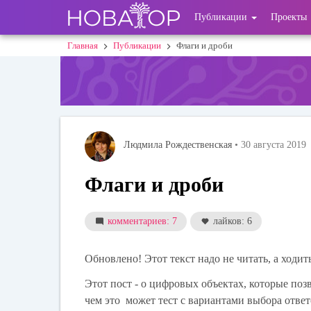
Перейти
User
Публикации
Проекты
к
основному
account
Главная
Публикации
Флаги и дроби
Строка
содержанию
menu
навигации
Людмила Рождественская
• 30 августа 2019
Флаги и дроби
комментариев: 7
лайков: 6
Обновлено! Этот текст надо не читать, а ходит
Этот пост - о цифровых объектах, которые поз
чем это может тест с вариантами выбора ответ