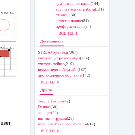
гуманитарные науки
(144)
воспитательная работа
(131)
физика
(130)
естествознание
(84)
профориентация
(84)
ВСЕ ТЕГИ
Деятельность
STREAM-учитель
(367)
учитель цифрового мира
(264)
учитель-мейкер
(219)
педагогический дизайн
(187)
дистанционное обучение
(142)
ВСЕ ТЕГИ
Другие
TeacherDesmos
(42)
Desmos
(30)
эксперт
(22)
научная игрушка
(21)
Maqueen MakeCode micro:bit
(17)
ВСЕ ТЕГИ